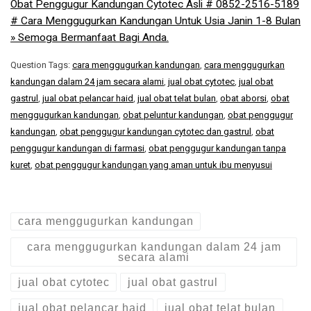
Obat Penggugur Kandungan Cytotec Asli # 0852-2516-5189
# Cara Menggugurkan Kandungan Untuk Usia Janin 1-8 Bulan
» Semoga Bermanfaat Bagi Anda.
Question Tags:
cara menggugurkan kandungan
,
cara menggugurkan
kandungan dalam 24 jam secara alami
,
jual obat cytotec
,
jual obat
gastrul
,
jual obat pelancar haid
,
jual obat telat bulan
,
obat aborsi
,
obat
menggugurkan kandungan
,
obat peluntur kandungan
,
obat penggugur
kandungan
,
obat penggugur kandungan cytotec dan gastrul
,
obat
penggugur kandungan di farmasi
,
obat penggugur kandungan tanpa
kuret
,
obat penggugur kandungan yang aman untuk ibu menyusui
cara menggugurkan kandungan
cara menggugurkan kandungan dalam 24 jam
secara alami
jual obat cytotec
jual obat gastrul
jual obat pelancar haid
jual obat telat bulan