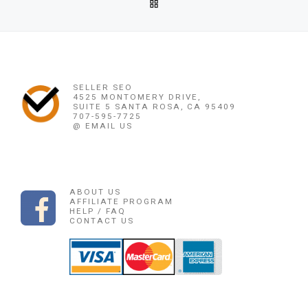
BACK TO POST LIST
OBAT PENGGUGUR KANDUNGAN TERNATE 085225165189 PIL
Ne
OBAT PENGGUGUR KANDUNGAN TERNATE
SELLER SEO
4525 MONTOMERY DRIVE,
SUITE 5 SANTA ROSA, CA 95409
707-595-7725
@ EMAIL US
ABOUT US
AFFILIATE PROGRAM
HELP / FAQ
CONTACT US