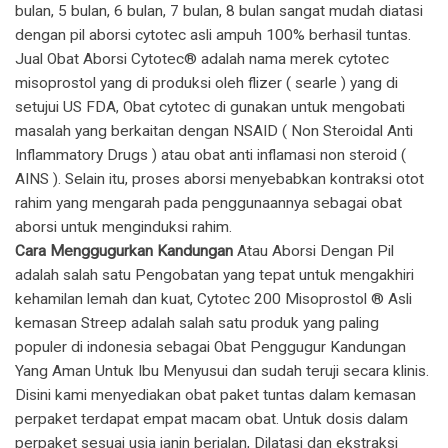
bulan, 5 bulan, 6 bulan, 7 bulan, 8 bulan sangat mudah diatasi
dengan pil aborsi cytotec asli ampuh 100% berhasil tuntas.
​Jual Obat Aborsi Cytotec® adalah nama merek cytotec
misoprostol yang di produksi oleh flizer ( searle ) yang di
setujui US FDA, Obat cytotec di gunakan untuk mengobati
masalah yang berkaitan dengan NSAID ( Non Steroidal Anti
Inflammatory Drugs ) atau obat anti inflamasi non steroid (
AINS ). Selain itu, proses aborsi menyebabkan kontraksi otot
rahim yang mengarah pada penggunaannya sebagai obat
aborsi untuk menginduksi rahim.
Cara Menggugurkan Kandungan
Atau Aborsi Dengan Pil
adalah salah satu Pengobatan yang tepat untuk mengakhiri
kehamilan lemah dan kuat, Cytotec 200 Misoprostol ® Asli
kemasan Streep adalah salah satu produk yang paling
populer di indonesia sebagai Obat Penggugur Kandungan
Yang Aman Untuk Ibu Menyusui dan sudah teruji secara klinis.
Disini kami menyediakan obat paket tuntas dalam kemasan
perpaket terdapat empat macam obat. Untuk dosis dalam
perpaket sesuai usia janin berjalan, Dilatasi dan ekstraksi