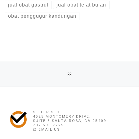
jual obat gastrul
jual obat telat bulan
obat penggugur kandungan
Post navigation
Previous post
BACK TO POST LIST
OBAT PENGGUGUR KANDUNGAN SURABAYA (082220716778) 
Ne
OBAT PENGGUGUR KANDUNGAN SURABAYA (08222071
SELLER SEO
4525 MONTOMERY DRIVE,
SUITE 5 SANTA ROSA, CA 95409
707-595-7725
@ EMAIL US