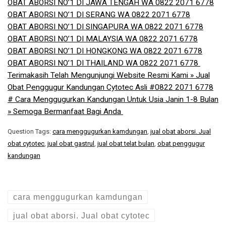
OBAT ABORSI NO’1 DI JAWA TENGAH WA 0822 2071 6778
OBAT ABORSI NO’1 DI SERANG WA 0822 2071 6778
OBAT ABORSI NO’1 DI SINGAPURA WA 0822 2071 6778
OBAT ABORSI NO’1 DI MALAYSIA WA 0822 2071 6778
OBAT ABORSI NO’1 DI HONGKONG WA 0822 2071 6778
OBAT ABORSI NO’1 DI THAILAND WA 0822 2071 6778 ​
Terimakasih Telah Mengunjungi Website Resmi Kami » Jual
Obat Penggugur Kandungan Cytotec Asli #0822 2071 6778
# Cara Menggugurkan Kandungan Untuk Usia Janin 1-8 Bulan
» Semoga Bermanfaat Bagi Anda
Question Tags:
cara menggugurkan kamdungan
,
jual obat aborsi. Jual
obat cytotec
,
jual obat gastrul
,
jual obat telat bulan
,
obat penggugur
kandungan
cara menggugurkan kamdungan
jual obat aborsi. Jual obat cytotec