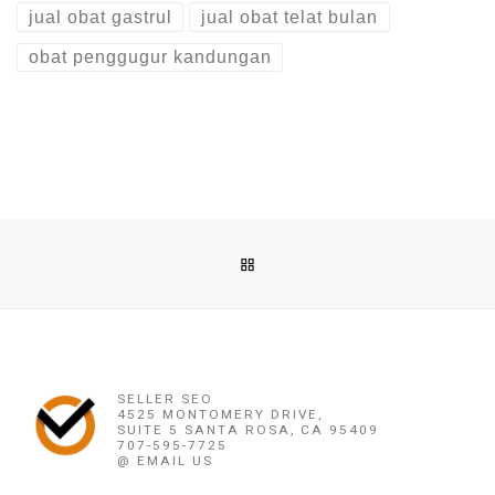
jual obat gastrul
jual obat telat bulan
obat penggugur kandungan
Post navigation
Previous post
BACK TO POST LIST
OBAT PENGGUGUR KANDUNGAN SURABAYA (082220716778) 
Ne
OBAT PENGGUGUR KANDUNGAN SURABAYA (08222071
SELLER SEO
4525 MONTOMERY DRIVE,
SUITE 5 SANTA ROSA, CA 95409
707-595-7725
@ EMAIL US