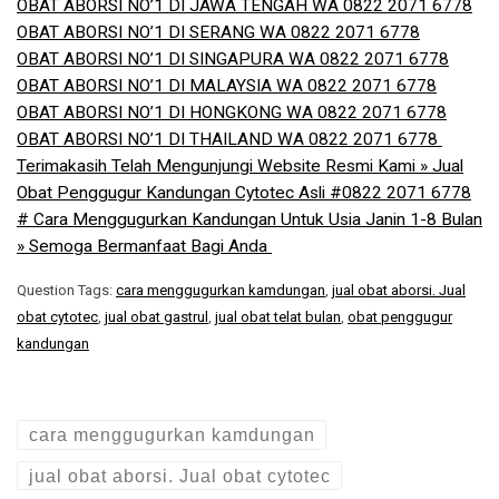
OBAT ABORSI NO’1 DI JAWA TENGAH WA 0822 2071 6778
OBAT ABORSI NO’1 DI SERANG WA 0822 2071 6778
OBAT ABORSI NO’1 DI SINGAPURA WA 0822 2071 6778
OBAT ABORSI NO’1 DI MALAYSIA WA 0822 2071 6778
OBAT ABORSI NO’1 DI HONGKONG WA 0822 2071 6778
OBAT ABORSI NO’1 DI THAILAND WA 0822 2071 6778 ​
Terimakasih Telah Mengunjungi Website Resmi Kami » Jual
Obat Penggugur Kandungan Cytotec Asli #0822 2071 6778
# Cara Menggugurkan Kandungan Untuk Usia Janin 1-8 Bulan
» Semoga Bermanfaat Bagi Anda
Question Tags:
cara menggugurkan kamdungan
,
jual obat aborsi. Jual
obat cytotec
,
jual obat gastrul
,
jual obat telat bulan
,
obat penggugur
kandungan
cara menggugurkan kamdungan
jual obat aborsi. Jual obat cytotec