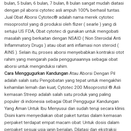
bulan, 5 bulan, 6 bulan, 7 bulan, 8 bulan sangat mudah diatasi
dengan pil aborsi cytotec asli ampuh 100% berhasil tuntas.
​Jual Obat Aborsi Cytotec® adalah nama merek cytotec
misoprostol yang di produksi oleh flizer ( searle ) yang di
setujui US FDA, Obat cytotec di gunakan untuk mengobati
masalah yang berkaitan dengan NSAID ( Non Steroidal Anti
Inflammatory Drugs ) atau obat anti inflamasi non steroid (
AINS ). Selain itu, proses aborsi menyebabkan kontraksi otot
rahim yang mengarah pada penggunaannya sebagai obat
aborsi untuk menginduksi rahim.
Cara Menggugurkan Kandungan
Atau Aborsi Dengan Pil
adalah salah satu Pengobatan yang tepat untuk mengakhiri
kehamilan lemah dan kuat, Cytotec 200 Misoprostol ® Asli
kemasan Streep adalah salah satu produk yang paling
populer di indonesia sebagai Obat Penggugur Kandungan
Yang Aman Untuk Ibu Menyusui dan sudah teruji secara klinis.
Disini kami menyediakan obat paket tuntas dalam kemasan
perpaket terdapat empat macam obat. Untuk dosis dalam
perpaket sesuai usia janin berjalan, Dilatasi dan ekstraksi