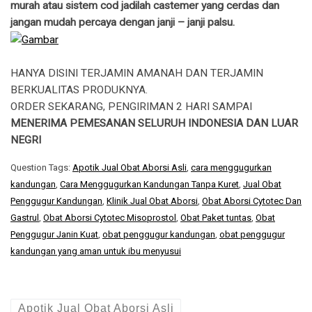
murah atau sistem cod jadilah castemer yang cerdas dan
jangan mudah percaya dengan janji – janji palsu.
HANYA DISINI TERJAMIN AMANAH DAN TERJAMIN
BERKUALITAS PRODUKNYA.
ORDER SEKARANG, PENGIRIMAN 2 HARI SAMPAI
MENERIMA PEMESANAN SELURUH INDONESIA DAN LUAR
NEGRI
Question Tags:
Apotik Jual Obat Aborsi Asli
,
cara menggugurkan
kandungan
,
Cara Menggugurkan Kandungan Tanpa Kuret
,
Jual Obat
Penggugur Kandungan
,
Klinik Jual Obat Aborsi
,
Obat Aborsi Cytotec Dan
Gastrul
,
Obat Aborsi Cytotec Misoprostol
,
Obat Paket tuntas
,
Obat
Penggugur Janin Kuat
,
obat penggugur kandungan
,
obat penggugur
kandungan yang aman untuk ibu menyusui
Apotik Jual Obat Aborsi Asli