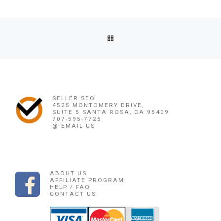
Post navigation
Previous post
BACK TO POST LIST
OBAT PENGGUGUR KANDUNGAN SUKABUMI ((0878 1662 2444
Ne
OBAT PENGGUGUR KANDUNGAN SUKABUMI ((0878 1
SELLER SEO
4525 MONTOMERY DRIVE,
SUITE 5 SANTA ROSA, CA 95409
707-595-7725
@ EMAIL US
ABOUT US
AFFILIATE PROGRAM
HELP / FAQ
CONTACT US