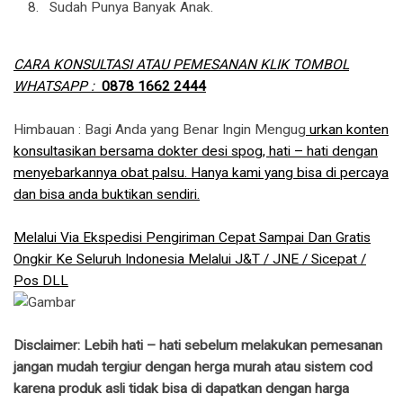
Sudah Punya Banyak Anak.
CARA KONSULTASI ATAU PEMESANAN KLIK TOMBOL
WHATSAPP :
0878 1662 2444
Himbauan : Bagi Anda yang Benar Ingin Mengug
urkan konten
konsultasikan bersama dokter desi spog, hati – hati dengan
menyebarkannya obat palsu. Hanya kami yang bisa di percaya
dan bisa anda buktikan sendiri.
Melalui Via Ekspedisi Pengiriman Cepat Sampai Dan Gratis
Ongkir Ke Seluruh Indonesia Melalui J&T / JNE / Sicepat /
Pos DLL
Disclaimer: Lebih hati – hati sebelum melakukan pemesanan
jangan mudah tergiur dengan herga murah atau sistem cod
karena produk asli tidak bisa di dapatkan dengan harga