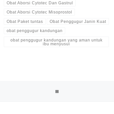
Obat Aborsi Cytotec Dan Gastrul
Obat Aborsi Cytotec Misoprostol
Obat Paket tuntas
Obat Penggugur Janin Kuat
obat penggugur kandungan
obat penggugur kandungan yang aman untuk
ibu menyusui
Post navigation
Previous post
BACK TO POST LIST
OBAT PENGGUGUR KANDUNGAN SERANG ((0878 1662 2444)
Ne
OBAT PENGGUGUR KANDUNGAN SERANG ((0