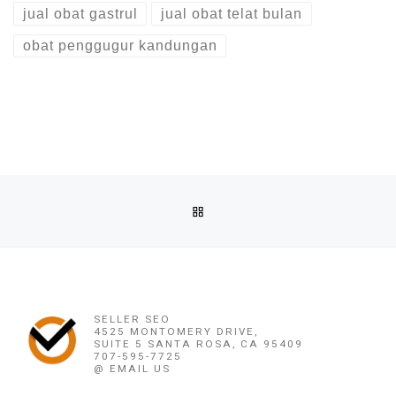
jual obat gastrul
jual obat telat bulan
obat penggugur kandungan
Post navigation
Previous post
BACK TO POST LIST
OBAT PENGGUGUR KANDUNGAN PURWOREJO (082220716778
Ne
OBAT PENGGUGUR KANDUNGAN PURWOREJO (0822207167
SELLER SEO
4525 MONTOMERY DRIVE,
SUITE 5 SANTA ROSA, CA 95409
707-595-7725
@ EMAIL US