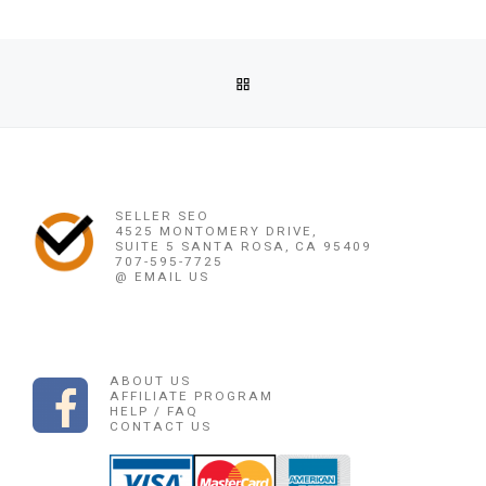
Post navigation
Previous post
BACK TO POST LIST
OBAT PENGGUGUR KANDUNGAN SAMBAS ((0878 1662 2444))
Ne
OBAT PENGGUGUR KANDUNGAN SAMBAS ((0
SELLER SEO
4525 MONTOMERY DRIVE,
SUITE 5 SANTA ROSA, CA 95409
707-595-7725
@ EMAIL US
ABOUT US
AFFILIATE PROGRAM
HELP / FAQ
CONTACT US