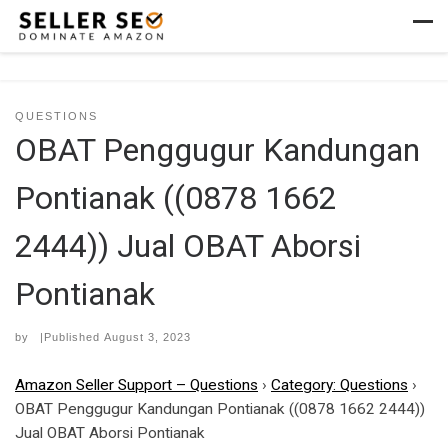
Skip to content
Men
QUESTIONS
OBAT Penggugur Kandungan
Pontianak ((0878 1662
2444)) Jual OBAT Aborsi
Pontianak
by
|Published
August 3, 2023
Amazon Seller Support – Questions
›
Category: Questions
›
OBAT Penggugur Kandungan Pontianak ((0878 1662 2444))
Jual OBAT Aborsi Pontianak