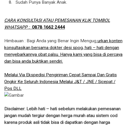
Sudah Punya Banyak Anak.
CARA KONSULTASI ATAU PEMESANAN KLIK TOMBOL
WHATSAPP :
0878 1662 2444
Himbauan : Bagi Anda yang Benar Ingin Mengug
urkan konten
konsultasikan bersama dokter desi spog, hati – hati dengan
menyebarkannya obat palsu. Hanya kami yang bisa di percaya
dan bisa anda buktikan sendiri.
Melalui Via Ekspedisi Pengiriman Cepat Sampai Dan Gratis
Ongkir Ke Seluruh Indonesia Melalui J&T / JNE / Sicepat /
Pos DLL
Disclaimer: Lebih hati – hati sebelum melakukan pemesanan
jangan mudah tergiur dengan herga murah atau sistem cod
karena produk asli tidak bisa di dapatkan dengan harga