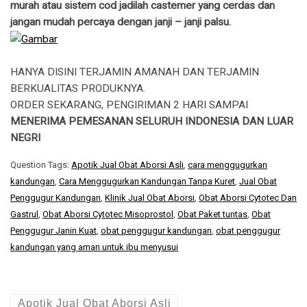
murah atau sistem cod jadilah castemer yang cerdas dan
jangan mudah percaya dengan janji – janji palsu.
HANYA DISINI TERJAMIN AMANAH DAN TERJAMIN
BERKUALITAS PRODUKNYA.
ORDER SEKARANG, PENGIRIMAN 2 HARI SAMPAI
MENERIMA PEMESANAN SELURUH INDONESIA DAN LUAR
NEGRI
Question Tags:
Apotik Jual Obat Aborsi Asli
,
cara menggugurkan
kandungan
,
Cara Menggugurkan Kandungan Tanpa Kuret
,
Jual Obat
Penggugur Kandungan
,
Klinik Jual Obat Aborsi
,
Obat Aborsi Cytotec Dan
Gastrul
,
Obat Aborsi Cytotec Misoprostol
,
Obat Paket tuntas
,
Obat
Penggugur Janin Kuat
,
obat penggugur kandungan
,
obat penggugur
kandungan yang aman untuk ibu menyusui
Apotik Jual Obat Aborsi Asli