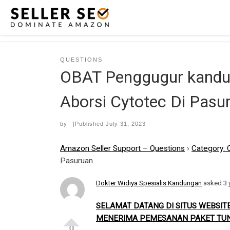
Skip to content
QUESTIONS
OBAT Penggugur kandun
Aborsi Cytotec Di Pasu
by
|Published
July 31, 2023
Amazon Seller Support – Questions
›
Category: 
Pasuruan
Dokter Widiya Spesialis Kandungan
asked 3 
SELAMAT DATANG DI SITUS WEBSIT
MENERIMA PEMESANAN PAKET TUNT
0