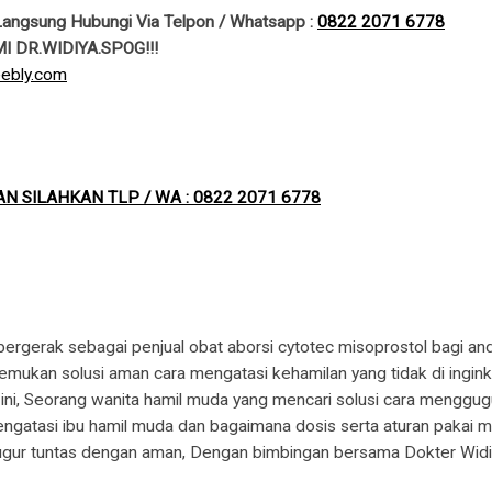
Langsung Hubungi Via Telpon / Whatsapp :
0822 2071 6778
 DR.WIDIYA.SPOG!!!
eebly.com
 SILAHKAN TLP / WA : 0822 2071 6778
 bergerak sebagai penjual obat aborsi cytotec misoprostol bagi 
emukan solusi aman cara mengatasi kehamilan yang tidak di ingin
ini, Seorang wanita hamil muda yang mencari solusi cara menggu
ngatasi ibu hamil muda dan bagaimana dosis serta aturan pakai 
 Gugur tuntas dengan aman, Dengan bimbingan bersama Dokter W