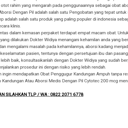
 otot rahim yang mengarah pada penggunaannya sebagai obat abor
Aborsi Dengan Pil adalah salah satu Pengobatan yang tepat untuk
ep adalah salah satu produk yang paling populer di indonesia s
ara klinis.
untas dalam kemasan perpaket terdapat empat macam obat. Untuk d
r yang dilakukan Dokter Widiya menangani kehamilan anda yang ber
dan mengalami masalah pada kehamilannya, aborsi kadang menjad
mi keselamatan pasien, tentunya dengan persetujuan ibu dan pasan
bih baik, konsultasikanlah dengan Dokter Widiya yang sudah be
alankan prosedur ini dengan risiko yang lebih rendah.
dan ingin mendapatkan Obat Penggugur Kandungan Ampuh tanpa re
andungan Atau Aborsi Medis Dengan Pil Cytotec 200 mcg mengan
 SILAHKAN TLP / WA : 0822 2071 6778