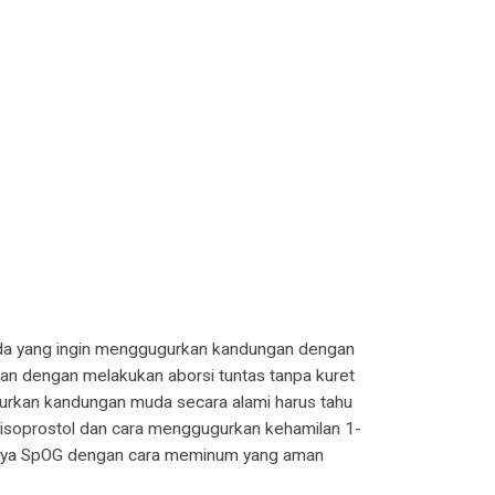
anda yang ingin menggugurkan kandungan dengan
kan dengan melakukan aborsi tuntas tanpa kuret
gurkan kandungan muda secara alami harus tahu
misoprostol dan cara menggugurkan kehamilan 1-
idiya SpOG dengan cara meminum yang aman