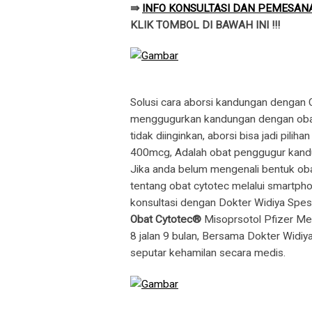
⇛
INFO KONSULTASI DAN PEMESANAN
KLIK TOMBOL DI BAWAH INI !!!
Solusi cara aborsi kandungan dengan O
menggugurkan kandungan dengan obat 
tidak diinginkan, aborsi bisa jadi pil
400mcg, Adalah obat penggugur kand
​Jika anda belum mengenali bentuk ob
tentang obat cytotec melalui smartph
konsultasi dengan Dokter Widiya Spes
Obat Cytotec®
Misoprsotol Pfizer Mer
8 jalan 9 bulan, Bersama Dokter Widiy
seputar kehamilan secara medis.