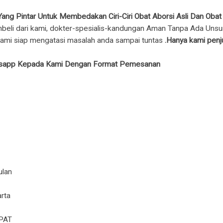
ang Pintar Untuk Membedakan Ciri-Ciri Obat Aborsi Asli Dan Obat 
mbeli dari kami, dokter-spesialis-kandungan Aman Tanpa Ada Uns
Kami siap mengatasi masalah anda sampai tuntas
.Hanya kami penj
atsapp Kepada Kami Dengan Format Pemesanan
ulan
arta
EPAT