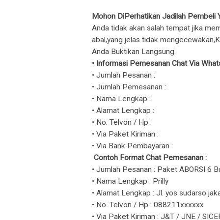
Mohon DiPerhatikan Jadilah Pembeli Y
Anda tidak akan salah tempat jika me
abal,yang jelas tidak mengecewakan,
Anda Buktikan Langsung.
​• Informasi Pemesanan Chat Via Wh
• Jumlah Pesanan :
• Jumlah Pemesanan :
• Nama Lengkap :
• Alamat Lengkap :
• No. Telvon / Hp :
• Via Paket Kiriman :
• Via Bank Pembayaran :
Contoh Format Chat Pemesanan :
• Jumlah Pesanan : Paket ABORSI 6 B
• Nama Lengkap : Prilly
• Alamat Lengkap : Jl. yos sudarso jak
• No. Telvon / Hp : 088211xxxxxx
• Via Paket Kiriman : J&T / JNE / SIC