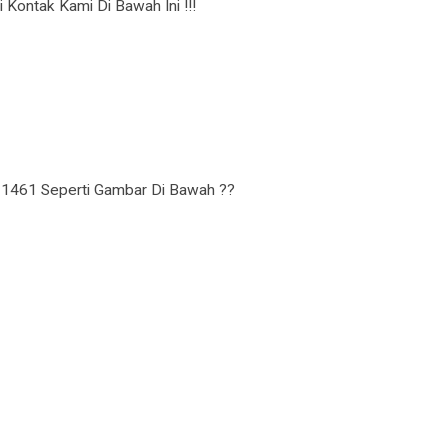
Kontak Kami Di Bawah Ini !!!
le 1461 Seperti Gambar Di Bawah ??