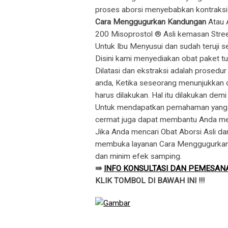
proses aborsi menyebabkan kontraksi
Cara Menggugurkan Kandungan
Atau 
200 Misoprostol ® Asli kemasan Stre
Untuk Ibu Menyusui dan sudah teruji sec
Disini kami menyediakan obat paket t
Dilatasi dan ekstraksi adalah prosedu
anda, Ketika seseorang menunjukkan 
harus dilakukan. Hal itu dilakukan de
Untuk mendapatkan pemahaman yang le
cermat juga dapat membantu Anda menj
Jika Anda mencari Obat Aborsi Asli 
membuka layanan Cara Menggugurkan K
dan minim efek samping.
⇛
INFO KONSULTASI DAN PEMESANAN
KLIK TOMBOL DI BAWAH INI !!!