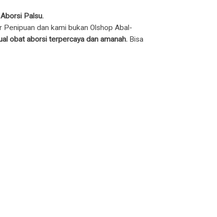
Aborsi Palsu.
ur Penipuan dan kami bukan Olshop Abal-
ual obat aborsi terpercaya dan amanah.
Bisa