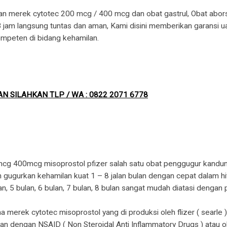
 merek cytotec 200 mcg / 400 mcg dan obat gastrul, Obat aborsi 
jam langsung tuntas dan aman, Kami disini memberikan garansi ua
mpeten di bidang kehamilan.
 SILAHKAN TLP / WA : 0822 2071 6778
cg 400mcg misoprostol pfizer salah satu obat penggugur kandung
gurkan kehamilan kuat 1 – 8 jalan bulan dengan cepat dalam hit
ulan, 5 bulan, 6 bulan, 7 bulan, 8 bulan sangat mudah diatasi dengan
 merek cytotec misoprostol yang di produksi oleh flizer ( searle 
 dengan NSAID ( Non Steroidal Anti Inflammatory Drugs ) atau obat 