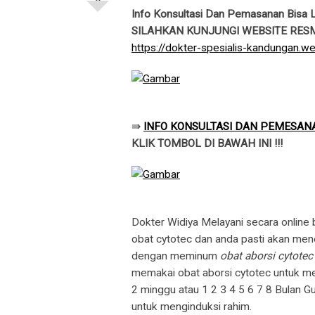
Info Konsultasi Dan Pemasanan Bisa 
SILAHKAN KUNJUNGI WEBSITE RESMI
​https://dokter-spesialis-kandungan.w
​⇛
INFO KONSULTASI DAN PEMESANAN
KLIK TOMBOL DI BAWAH INI !!!
Dokter Widiya Melayani secara online
obat cytotec dan anda pasti akan men
dengan meminum
obat aborsi cytotec
memakai obat aborsi cytotec untuk me
2 minggu atau 1 2 3 4 5 6 7 8 Bulan
untuk menginduksi rahim.