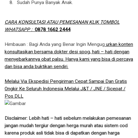
Sudah Punya Banyak Anak.
CARA KONSULTASI ATAU PEMESANAN KLIK TOMBOL
WHATSAPP :
0878 1662 2444
Himbauan : Bagi Anda yang Benar Ingin Mengug
urkan konten
konsultasikan bersama dokter desi spog, hati – hati dengan
menyebarkannya obat palsu. Hanya kami yang bisa di percaya
dan bisa anda buktikan sendiri.
Melalui Via Ekspedisi Pengiriman Cepat Sampai Dan Gratis
Ongkir Ke Seluruh Indonesia Melalui J&T / JNE / Sicepat /
Pos DLL
Disclaimer: Lebih hati – hati sebelum melakukan pemesanan
jangan mudah tergiur dengan herga murah atau sistem cod
karena produk asli tidak bisa di dapatkan dengan harga