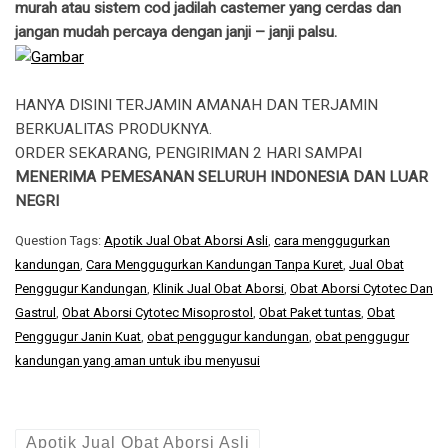
murah atau sistem cod jadilah castemer yang cerdas dan
jangan mudah percaya dengan janji – janji palsu.
HANYA DISINI TERJAMIN AMANAH DAN TERJAMIN
BERKUALITAS PRODUKNYA.
ORDER SEKARANG, PENGIRIMAN 2 HARI SAMPAI
MENERIMA PEMESANAN SELURUH INDONESIA DAN LUAR
NEGRI
Question Tags:
Apotik Jual Obat Aborsi Asli
,
cara menggugurkan
kandungan
,
Cara Menggugurkan Kandungan Tanpa Kuret
,
Jual Obat
Penggugur Kandungan
,
Klinik Jual Obat Aborsi
,
Obat Aborsi Cytotec Dan
Gastrul
,
Obat Aborsi Cytotec Misoprostol
,
Obat Paket tuntas
,
Obat
Penggugur Janin Kuat
,
obat penggugur kandungan
,
obat penggugur
kandungan yang aman untuk ibu menyusui
Apotik Jual Obat Aborsi Asli