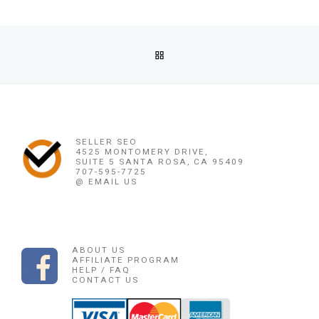
Post navigation
Previous post
BACK TO POST LIST
OBAT PENGGUGUR KANDUNGAN PARE PARE ((0878 1662 244
Ne
OBAT PENGGUGUR KANDUNGAN KALIMANTAN ((
SELLER SEO
4525 MONTOMERY DRIVE,
SUITE 5 SANTA ROSA, CA 95409
707-595-7725
@ EMAIL US
ABOUT US
AFFILIATE PROGRAM
HELP / FAQ
CONTACT US