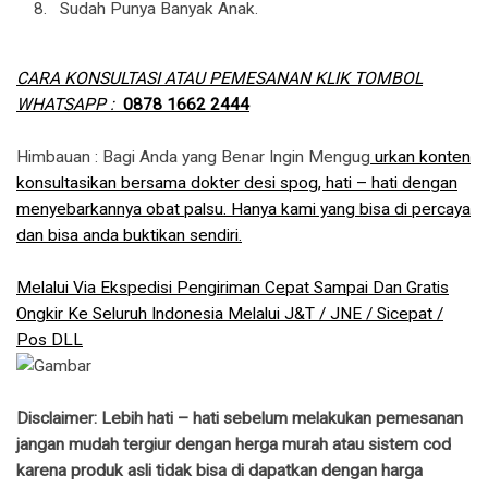
Sudah Punya Banyak Anak.
CARA KONSULTASI ATAU PEMESANAN KLIK TOMBOL
WHATSAPP :
0878 1662 2444
Himbauan : Bagi Anda yang Benar Ingin Mengug
urkan konten
konsultasikan bersama dokter desi spog, hati – hati dengan
menyebarkannya obat palsu. Hanya kami yang bisa di percaya
dan bisa anda buktikan sendiri.
Melalui Via Ekspedisi Pengiriman Cepat Sampai Dan Gratis
Ongkir Ke Seluruh Indonesia Melalui J&T / JNE / Sicepat /
Pos DLL
Disclaimer: Lebih hati – hati sebelum melakukan pemesanan
jangan mudah tergiur dengan herga murah atau sistem cod
karena produk asli tidak bisa di dapatkan dengan harga