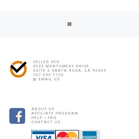
Post navigation
Previous post
BACK TO POST LIST
OBAT PENGGUGUR KANDUNGAN MAJENE ((0878 1662 2444)
Ne
OBAT PENGGUGUR KANDUNGAN MAJENE ((08
SELLER SEO
4525 MONTOMERY DRIVE,
SUITE 5 SANTA ROSA, CA 95409
707-595-7725
@ EMAIL US
ABOUT US
AFFILIATE PROGRAM
HELP / FAQ
CONTACT US