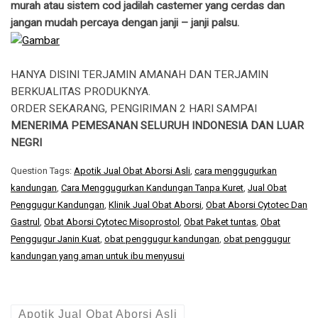
murah atau sistem cod jadilah castemer yang cerdas dan
jangan mudah percaya dengan janji – janji palsu.
HANYA DISINI TERJAMIN AMANAH DAN TERJAMIN
BERKUALITAS PRODUKNYA.
ORDER SEKARANG, PENGIRIMAN 2 HARI SAMPAI
MENERIMA PEMESANAN SELURUH INDONESIA DAN LUAR
NEGRI
Question Tags:
Apotik Jual Obat Aborsi Asli
,
cara menggugurkan
kandungan
,
Cara Menggugurkan Kandungan Tanpa Kuret
,
Jual Obat
Penggugur Kandungan
,
Klinik Jual Obat Aborsi
,
Obat Aborsi Cytotec Dan
Gastrul
,
Obat Aborsi Cytotec Misoprostol
,
Obat Paket tuntas
,
Obat
Penggugur Janin Kuat
,
obat penggugur kandungan
,
obat penggugur
kandungan yang aman untuk ibu menyusui
Apotik Jual Obat Aborsi Asli