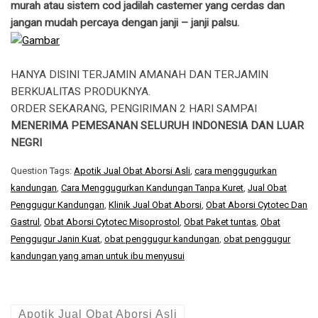
murah atau sistem cod jadilah castemer yang cerdas dan
jangan mudah percaya dengan janji – janji palsu.
HANYA DISINI TERJAMIN AMANAH DAN TERJAMIN
BERKUALITAS PRODUKNYA.
ORDER SEKARANG, PENGIRIMAN 2 HARI SAMPAI
MENERIMA PEMESANAN SELURUH INDONESIA DAN LUAR
NEGRI
Question Tags:
Apotik Jual Obat Aborsi Asli
,
cara menggugurkan
kandungan
,
Cara Menggugurkan Kandungan Tanpa Kuret
,
Jual Obat
Penggugur Kandungan
,
Klinik Jual Obat Aborsi
,
Obat Aborsi Cytotec Dan
Gastrul
,
Obat Aborsi Cytotec Misoprostol
,
Obat Paket tuntas
,
Obat
Penggugur Janin Kuat
,
obat penggugur kandungan
,
obat penggugur
kandungan yang aman untuk ibu menyusui
Apotik Jual Obat Aborsi Asli