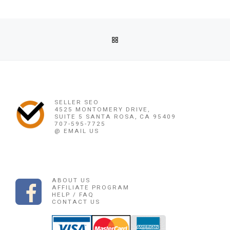
Post navigation
Previous post
BACK TO POST LIST
OBAT PENGGUGUR KANDUNGAN PAPUA BARAT ((0878 1662 2
Ne
OBAT PENGGUGUR KANDUNGAN PAPUA BARAT ((08
SELLER SEO
4525 MONTOMERY DRIVE,
SUITE 5 SANTA ROSA, CA 95409
707-595-7725
@ EMAIL US
ABOUT US
AFFILIATE PROGRAM
HELP / FAQ
CONTACT US