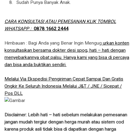
Sudah Punya Banyak Anak.
CARA KONSULTASI ATAU PEMESANAN KLIK TOMBOL
WHATSAPP :
0878 1662 2444
Himbauan : Bagi Anda yang Benar Ingin Mengug
urkan konten
konsultasikan bersama dokter desi spog, hati – hati dengan
menyebarkannya obat palsu. Hanya kami yang bisa di percaya
dan bisa anda buktikan sendiri.
Melalui Via Ekspedisi Pengiriman Cepat Sampai Dan Gratis
Ongkir Ke Seluruh Indonesia Melalui J&T / JNE / Sicepat /
Pos DLL
Disclaimer: Lebih hati – hati sebelum melakukan pemesanan
jangan mudah tergiur dengan herga murah atau sistem cod
karena produk asli tidak bisa di dapatkan dengan harga