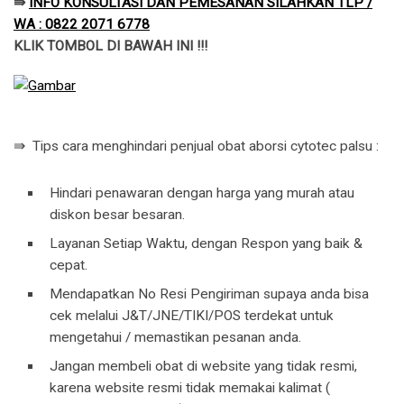
⇛
INFO KONSULTASI DAN PEMESANAN SILAHKAN TLP /
WA : 0822 2071 6778
KLIK TOMBOL DI BAWAH INI !!!
⇛ Tips cara menghindari penjual obat aborsi cytotec palsu :
Hindari penawaran dengan harga yang murah atau
diskon besar besaran.
Layanan Setiap Waktu, dengan Respon yang baik &
cepat.
Mendapatkan No Resi Pengiriman supaya anda bisa
cek melalui J&T/JNE/TIKI/POS terdekat untuk
mengetahui / memastikan pesanan anda.
Jangan membeli obat di website yang tidak resmi,
karena website resmi tidak memakai kalimat (