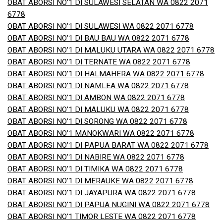
OBAT ABORSI NO’1 DI SULAWESI SELATAN WA 0822 2071
6778
OBAT ABORSI NO’1 DI SULAWESI WA 0822 2071 6778
OBAT ABORSI NO’1 DI BAU BAU WA 0822 2071 6778
OBAT ABORSI NO’1 DI MALUKU UTARA WA 0822 2071 6778
OBAT ABORSI NO’1 DI TERNATE WA 0822 2071 6778
OBAT ABORSI NO’1 DI HALMAHERA WA 0822 2071 6778
OBAT ABORSI NO’1 DI NAMLEA WA 0822 2071 6778
OBAT ABORSI NO’1 DI AMBON WA 0822 2071 6778
OBAT ABORSI NO’1 DI MALUKU WA 0822 2071 6778
OBAT ABORSI NO’1 DI SORONG WA 0822 2071 6778
OBAT ABORSI NO’1 MANOKWARI WA 0822 2071 6778
OBAT ABORSI NO’1 DI PAPUA BARAT WA 0822 2071 6778
OBAT ABORSI NO’1 DI NABIRE WA 0822 2071 6778
OBAT ABORSI NO’1 DI TIMIKA WA 0822 2071 6778
OBAT ABORSI NO’1 DI MERAUKE WA 0822 2071 6778
OBAT ABORSI NO’1 DI JAYAPURA WA 0822 2071 6778
OBAT ABORSI NO’1 DI PAPUA NUGINI WA 0822 2071 6778
OBAT ABORSI NO’1 TIMOR LESTE WA 0822 2071 6778