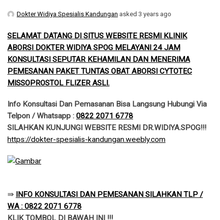
Dokter Widiya Spesialis Kandungan
asked 3 years ago
SELAMAT DATANG DI SITUS WEBSITE RESMI KLINIK
ABORSI DOKTER WIDIYA SPOG MELAYANI 24 JAM
KONSULTASI SEPUTAR KEHAMILAN DAN MENERIMA
PEMESANAN PAKET TUNTAS OBAT ABORSI CYTOTEC
MISSOPROSTOL FLIZER ASLI.
Info Konsultasi Dan Pemasanan Bisa Langsung Hubungi Via
Telpon / Whatsapp :
0822 2071 6778
SILAHKAN KUNJUNGI WEBSITE RESMI DR.WIDIYA.SPOG!!!
​https://dokter-spesialis-kandungan.weebly.com
​⇛
INFO KONSULTASI DAN PEMESANAN SILAHKAN TLP /
WA : 0822 2071 6778
KLIK TOMBOL DI BAWAH INI !!!