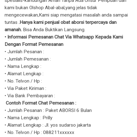
spesialis-kandungan Aman Tanpa Ada Unsur Penipuan dan
kami bukan Olshop Abal-abal,yang jelas tidak
mengecewakan,Kami siap mengatasi masalah anda sampai
tuntas
.Hanya kami penjual obat aborsi terpercaya dan
amanah.
Bisa Anda Buktikan Langsung.
​• Informasi Pemesanan Chat Via Whatsapp Kepada Kami
Dengan Format Pemesanan
• Jumlah Pesanan :
• Jumlah Pemesanan :
• Nama Lengkap :
• Alamat Lengkap :
• No. Telvon / Hp :
• Via Paket Kiriman :
• Via Bank Pembayaran :
Contoh Format Chat Pemesanan :
• Jumlah Pesanan : Paket ABORSI 6 Bulan
• Nama Lengkap : Prilly
• Alamat Lengkap : Jl. yos sudarso jakarta
• No. Telvon / Hp : 088211xxxxxx