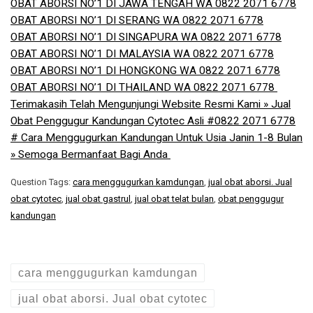
OBAT ABORSI NO’1 DI JAWA TENGAH WA 0822 2071 6778
OBAT ABORSI NO’1 DI SERANG WA 0822 2071 6778
OBAT ABORSI NO’1 DI SINGAPURA WA 0822 2071 6778
OBAT ABORSI NO’1 DI MALAYSIA WA 0822 2071 6778
OBAT ABORSI NO’1 DI HONGKONG WA 0822 2071 6778
OBAT ABORSI NO’1 DI THAILAND WA 0822 2071 6778 ​
Terimakasih Telah Mengunjungi Website Resmi Kami » Jual
Obat Penggugur Kandungan Cytotec Asli #0822 2071 6778
# Cara Menggugurkan Kandungan Untuk Usia Janin 1-8 Bulan
» Semoga Bermanfaat Bagi Anda
Question Tags:
cara menggugurkan kamdungan
,
jual obat aborsi. Jual
obat cytotec
,
jual obat gastrul
,
jual obat telat bulan
,
obat penggugur
kandungan
cara menggugurkan kamdungan
jual obat aborsi. Jual obat cytotec