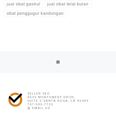
jual obat gastrul
jual obat telat bulan
obat penggugur kandungan
Post navigation
Previous post
BACK TO POST LIST
OBAT PENGGUGUR KANDUNGAN PAPUA BARAT (082220716778
Ne
OBAT PENGGUGUR KANDUNGAN PAPUA BARAT (0822207
SELLER SEO
4525 MONTOMERY DRIVE,
SUITE 5 SANTA ROSA, CA 95409
707-595-7725
@ EMAIL US