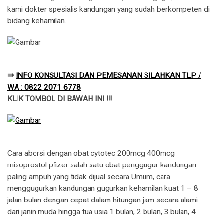
kami dokter spesialis kandungan yang sudah berkompeten di
bidang kehamilan.
⇛
INFO KONSULTASI DAN PEMESANAN SILAHKAN TLP /
WA : 0822 2071 6778
KLIK TOMBOL DI BAWAH INI !!!
Cara aborsi dengan obat cytotec 200mcg 400mcg
misoprostol pfizer salah satu obat penggugur kandungan
paling ampuh yang tidak dijual secara Umum, cara
menggugurkan kandungan gugurkan kehamilan kuat 1 – 8
jalan bulan dengan cepat dalam hitungan jam secara alami
dari janin muda hingga tua usia 1 bulan, 2 bulan, 3 bulan, 4