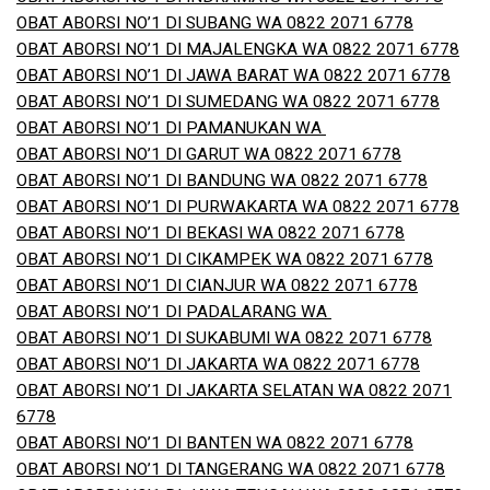
OBAT ABORSI NO’1 DI SUBANG WA 0822 2071 6778
OBAT ABORSI NO’1 DI MAJALENGKA WA 0822 2071 6778
OBAT ABORSI NO’1 DI JAWA BARAT WA 0822 2071 6778
OBAT ABORSI NO’1 DI SUMEDANG WA 0822 2071 6778
OBAT ABORSI NO’1 DI PAMANUKAN WA
OBAT ABORSI NO’1 DI GARUT WA 0822 2071 6778
OBAT ABORSI NO’1 DI BANDUNG WA 0822 2071 6778
OBAT ABORSI NO’1 DI PURWAKARTA WA 0822 2071 6778
OBAT ABORSI NO’1 DI BEKASI WA 0822 2071 6778
OBAT ABORSI NO’1 DI CIKAMPEK WA 0822 2071 6778
OBAT ABORSI NO’1 DI CIANJUR WA 0822 2071 6778
OBAT ABORSI NO’1 DI PADALARANG WA
OBAT ABORSI NO’1 DI SUKABUMI WA 0822 2071 6778
OBAT ABORSI NO’1 DI JAKARTA WA 0822 2071 6778
OBAT ABORSI NO’1 DI JAKARTA SELATAN WA 0822 2071
6778
OBAT ABORSI NO’1 DI BANTEN WA 0822 2071 6778
OBAT ABORSI NO’1 DI TANGERANG WA 0822 2071 6778