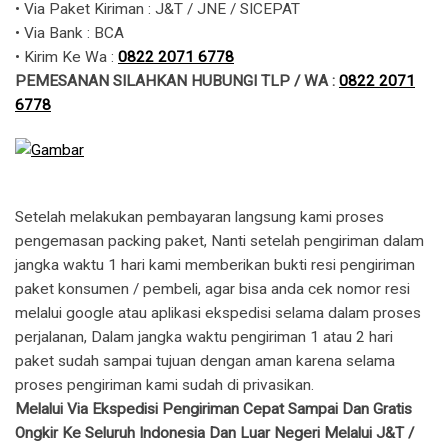
• Via Paket Kiriman : J&T / JNE / SICEPAT
• Via Bank : BCA
• Kirim Ke Wa : ​​
0822 2071 6778
PEMESANAN SILAHKAN HUBUNGI TLP / WA :
0822 2071
6778
Setelah melakukan pembayaran langsung kami proses
pengemasan packing paket, Nanti setelah pengiriman dalam
jangka waktu 1 hari kami memberikan bukti resi pengiriman
paket konsumen / pembeli, agar bisa anda cek nomor resi
melalui google atau aplikasi ekspedisi selama dalam proses
perjalanan, Dalam jangka waktu pengiriman 1 atau 2 hari
paket sudah sampai tujuan dengan aman karena selama
proses pengiriman kami sudah di privasikan.
Melalui Via Ekspedisi Pengiriman Cepat Sampai Dan Gratis
Ongkir Ke Seluruh Indonesia Dan Luar Negeri Melalui J&T /