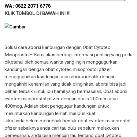
WA : 0822 2071 6778
KLIK TOMBOL DI BAWAH INI !!!
Solusi cara aborsi kandungan dengan Obat Cytotec
Misoprostol– Kami akan berbagi informasi penting yang perlu
diketahui oleh semua wanita yang ingin menggugurkan
kandungan dengan obat cytotec misoprostol pfizer,
menggugurkan kandungan atau aborsi identik dengan
mengakhiri kehamilan yang tidak diinginkan, aborsi bisa jadi
pilihan terbaik untuk ibu hamil yang bermasalah, Obat aborsi
cytotec misoprostol pfizer dengan dosis 200mcg atau
400mcg, Adalah obat penggugur kandungan untuk
melunturkan kandungan lemah maupun kuat.
​Jika anda belum mengenali bentuk obat cytotec misoprostol
pfizer sebaiknya anda cari tau dulu sebelum melakukan
pemesanan, anda bisa mencari tau tentang obat cytotec