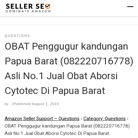
Skip to content
Men
QUESTIONS
OBAT Penggugur kandungan
Papua Barat (082220716778)
Asli No.1 Jual Obat Aborsi
Cytotec Di Papua Barat
by
|Published
August 1, 2023
Amazon Seller Support – Questions
›
Category: Questions
›
OBAT Penggugur kandungan Papua Barat (082220716778)
Asli No.1 Jual Obat Aborsi Cytotec Di Papua Barat