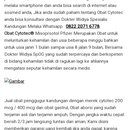
melalui smartphone dan anda bisa search di internet atau
sosmed anda, Jika anda sudah paham tentang Obat Cytotec
anda bisa konsultasi dengan Dokter Widiya Spesialis
Kandungan Melalui Whatsapp :
0822 2071 6778
Obat Cytotec®
Misoprsotol Pfizer Merupakan Obat untuk
melunturkan kehamilan dari usia beberapa minggu bahkan
untuk usia janin 1 bulan sampai usia 8 jalan 9 bulan, Bersama
Dokter Widiya SpOG yang sudah terpercaya dan berkopeten
di bidang kehamilan tidak di ragukan lagi ke ahliannya
mengatasi seputar kehamilan secara medis.
Jual obat penggugur kandungan dengan merek cytotec 200
mcg / 400 mcg dan obat gastrul, Obat aborsi yang sudah
terjamin asli dan terjamin ampuh, Dengan jangka waktu cepat
bersih 2/3 jam langsung tuntas dan aman, Kami disini
memberikan garansi uang kembali jika anda gagal, karena