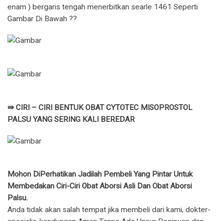
enam ) bergaris tengah menerbitkan searle 1461 Seperti
Gambar Di Bawah ??
⇛ CIRI – CIRI BENTUK OBAT CYTOTEC MISOPROSTOL
PALSU YANG SERING KALI BEREDAR
Mohon DiPerhatikan Jadilah Pembeli Yang Pintar Untuk
Membedakan Ciri-Ciri Obat Aborsi Asli Dan Obat Aborsi
Palsu.
Anda tidak akan salah tempat jika membeli dari kami, dokter-