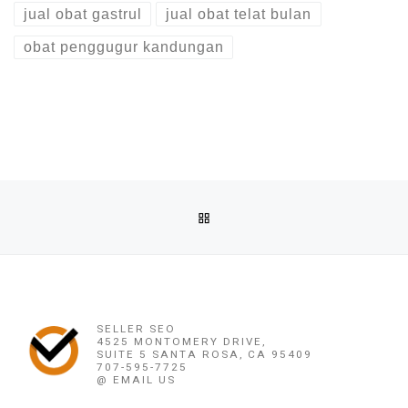
jual obat gastrul
jual obat telat bulan
obat penggugur kandungan
Post navigation
Previous post
BACK TO POST LIST
OBAT PENGGUGUR KANDUNGAN NTT (082220716778) ASLI N
Ne
OBAT PENGGUGUR KANDUNGAN PAPUA NUGINI (08222071
SELLER SEO
4525 MONTOMERY DRIVE,
SUITE 5 SANTA ROSA, CA 95409
707-595-7725
@ EMAIL US