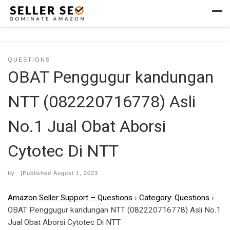
Skip to content
Men
QUESTIONS
OBAT Penggugur kandungan
NTT (082220716778) Asli
No.1 Jual Obat Aborsi
Cytotec Di NTT
by
|Published
August 1, 2023
Amazon Seller Support – Questions
›
Category: Questions
›
OBAT Penggugur kandungan NTT (082220716778) Asli No.1
Jual Obat Aborsi Cytotec Di NTT