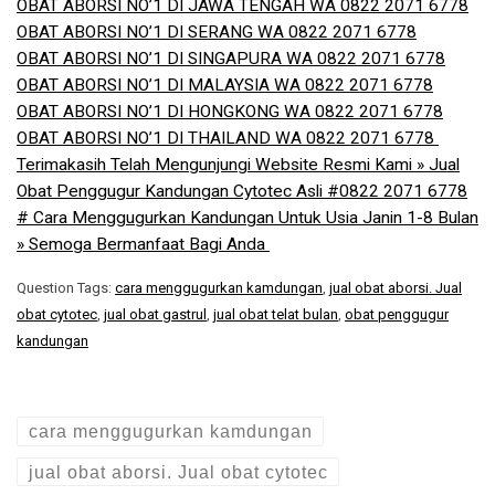
OBAT ABORSI NO’1 DI JAWA TENGAH WA 0822 2071 6778
OBAT ABORSI NO’1 DI SERANG WA 0822 2071 6778
OBAT ABORSI NO’1 DI SINGAPURA WA 0822 2071 6778
OBAT ABORSI NO’1 DI MALAYSIA WA 0822 2071 6778
OBAT ABORSI NO’1 DI HONGKONG WA 0822 2071 6778
OBAT ABORSI NO’1 DI THAILAND WA 0822 2071 6778 ​
Terimakasih Telah Mengunjungi Website Resmi Kami » Jual
Obat Penggugur Kandungan Cytotec Asli #0822 2071 6778
# Cara Menggugurkan Kandungan Untuk Usia Janin 1-8 Bulan
» Semoga Bermanfaat Bagi Anda
Question Tags:
cara menggugurkan kamdungan
,
jual obat aborsi. Jual
obat cytotec
,
jual obat gastrul
,
jual obat telat bulan
,
obat penggugur
kandungan
cara menggugurkan kamdungan
jual obat aborsi. Jual obat cytotec