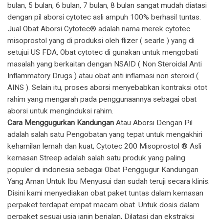
bulan, 5 bulan, 6 bulan, 7 bulan, 8 bulan sangat mudah diatasi
dengan pil aborsi cytotec asli ampuh 100% berhasil tuntas.
​Jual Obat Aborsi Cytotec® adalah nama merek cytotec
misoprostol yang di produksi oleh flizer ( searle ) yang di
setujui US FDA, Obat cytotec di gunakan untuk mengobati
masalah yang berkaitan dengan NSAID ( Non Steroidal Anti
Inflammatory Drugs ) atau obat anti inflamasi non steroid (
AINS ). Selain itu, proses aborsi menyebabkan kontraksi otot
rahim yang mengarah pada penggunaannya sebagai obat
aborsi untuk menginduksi rahim.
Cara Menggugurkan Kandungan
Atau Aborsi Dengan Pil
adalah salah satu Pengobatan yang tepat untuk mengakhiri
kehamilan lemah dan kuat, Cytotec 200 Misoprostol ® Asli
kemasan Streep adalah salah satu produk yang paling
populer di indonesia sebagai Obat Penggugur Kandungan
Yang Aman Untuk Ibu Menyusui dan sudah teruji secara klinis.
Disini kami menyediakan obat paket tuntas dalam kemasan
perpaket terdapat empat macam obat. Untuk dosis dalam
perpaket sesuai usia janin berjalan, Dilatasi dan ekstraksi