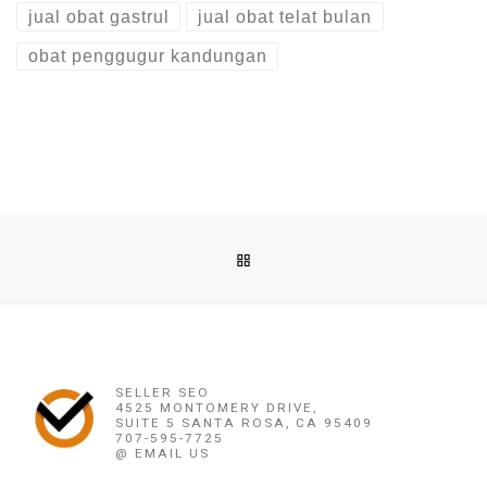
jual obat gastrul
jual obat telat bulan
obat penggugur kandungan
Post navigation
Previous post
BACK TO POST LIST
OBAT PENGGUGUR KANDUNGAN NGAWI (082220716778) ASL
Ne
OBAT PENGGUGUR KANDUNGAN NGAWI (0822207167
SELLER SEO
4525 MONTOMERY DRIVE,
SUITE 5 SANTA ROSA, CA 95409
707-595-7725
@ EMAIL US