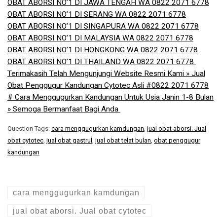
OBAT ABORSI NO’1 DI JAWA TENGAH WA 0822 2071 6778
OBAT ABORSI NO’1 DI SERANG WA 0822 2071 6778
OBAT ABORSI NO’1 DI SINGAPURA WA 0822 2071 6778
OBAT ABORSI NO’1 DI MALAYSIA WA 0822 2071 6778
OBAT ABORSI NO’1 DI HONGKONG WA 0822 2071 6778
OBAT ABORSI NO’1 DI THAILAND WA 0822 2071 6778 ​
Terimakasih Telah Mengunjungi Website Resmi Kami » Jual
Obat Penggugur Kandungan Cytotec Asli #0822 2071 6778
# Cara Menggugurkan Kandungan Untuk Usia Janin 1-8 Bulan
» Semoga Bermanfaat Bagi Anda
Question Tags:
cara menggugurkan kamdungan
,
jual obat aborsi. Jual
obat cytotec
,
jual obat gastrul
,
jual obat telat bulan
,
obat penggugur
kandungan
cara menggugurkan kamdungan
jual obat aborsi. Jual obat cytotec