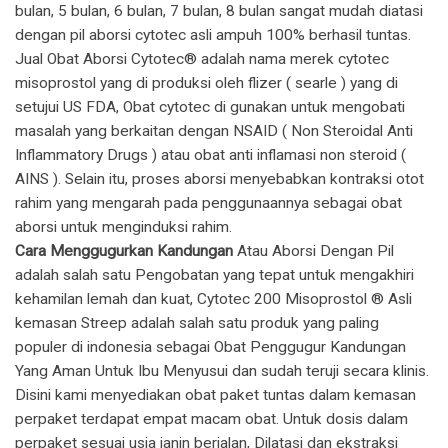
bulan, 5 bulan, 6 bulan, 7 bulan, 8 bulan sangat mudah diatasi
dengan pil aborsi cytotec asli ampuh 100% berhasil tuntas.
​Jual Obat Aborsi Cytotec® adalah nama merek cytotec
misoprostol yang di produksi oleh flizer ( searle ) yang di
setujui US FDA, Obat cytotec di gunakan untuk mengobati
masalah yang berkaitan dengan NSAID ( Non Steroidal Anti
Inflammatory Drugs ) atau obat anti inflamasi non steroid (
AINS ). Selain itu, proses aborsi menyebabkan kontraksi otot
rahim yang mengarah pada penggunaannya sebagai obat
aborsi untuk menginduksi rahim.
Cara Menggugurkan Kandungan
Atau Aborsi Dengan Pil
adalah salah satu Pengobatan yang tepat untuk mengakhiri
kehamilan lemah dan kuat, Cytotec 200 Misoprostol ® Asli
kemasan Streep adalah salah satu produk yang paling
populer di indonesia sebagai Obat Penggugur Kandungan
Yang Aman Untuk Ibu Menyusui dan sudah teruji secara klinis.
Disini kami menyediakan obat paket tuntas dalam kemasan
perpaket terdapat empat macam obat. Untuk dosis dalam
perpaket sesuai usia janin berjalan, Dilatasi dan ekstraksi