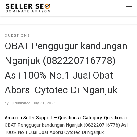
Skip to content
Men
QUESTIONS
OBAT Penggugur kandungan
Nganjuk (082220716778)
Asli 100% No.1 Jual Obat
Aborsi Cytotec Di Nganjuk
by
|Published
July 31, 2023
Amazon Seller Support – Questions
›
Category: Questions
›
OBAT Penggugur kandungan Nganjuk (082220716778) Asli
100% No.1 Jual Obat Aborsi Cytotec Di Nganjuk