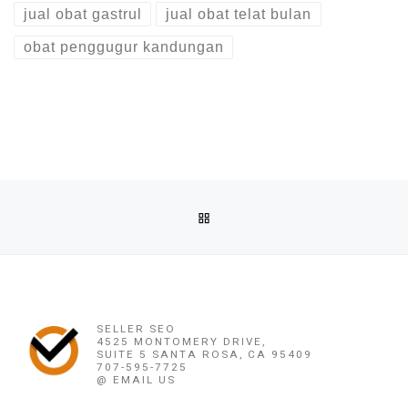
jual obat gastrul
jual obat telat bulan
obat penggugur kandungan
Post navigation
Previous post
BACK TO POST LIST
OBAT PENGGUGUR KANDUNGAN NGANJUK (082220716778) A
Ne
OBAT PENGGUGUR KANDUNGAN NGANJUK (0822207167
SELLER SEO
4525 MONTOMERY DRIVE,
SUITE 5 SANTA ROSA, CA 95409
707-595-7725
@ EMAIL US