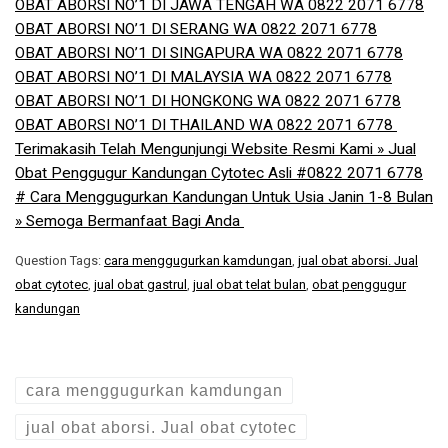
OBAT ABORSI NO’1 DI JAWA TENGAH WA 0822 2071 6778
OBAT ABORSI NO’1 DI SERANG WA 0822 2071 6778
OBAT ABORSI NO’1 DI SINGAPURA WA 0822 2071 6778
OBAT ABORSI NO’1 DI MALAYSIA WA 0822 2071 6778
OBAT ABORSI NO’1 DI HONGKONG WA 0822 2071 6778
OBAT ABORSI NO’1 DI THAILAND WA 0822 2071 6778 ​
Terimakasih Telah Mengunjungi Website Resmi Kami » Jual
Obat Penggugur Kandungan Cytotec Asli #0822 2071 6778
# Cara Menggugurkan Kandungan Untuk Usia Janin 1-8 Bulan
» Semoga Bermanfaat Bagi Anda
Question Tags:
cara menggugurkan kamdungan
,
jual obat aborsi. Jual
obat cytotec
,
jual obat gastrul
,
jual obat telat bulan
,
obat penggugur
kandungan
cara menggugurkan kamdungan
jual obat aborsi. Jual obat cytotec