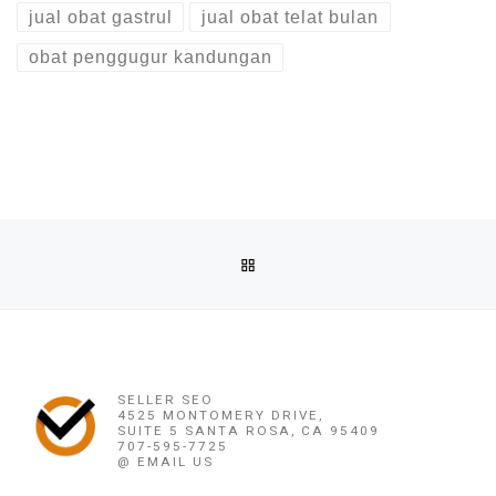
jual obat gastrul
jual obat telat bulan
obat penggugur kandungan
Post navigation
Previous post
BACK TO POST LIST
OBAT PENGGUGUR KANDUNGAN NGANJUK (082220716778) A
Ne
OBAT PENGGUGUR KANDUNGAN NGANJUK (0822207167
SELLER SEO
4525 MONTOMERY DRIVE,
SUITE 5 SANTA ROSA, CA 95409
707-595-7725
@ EMAIL US