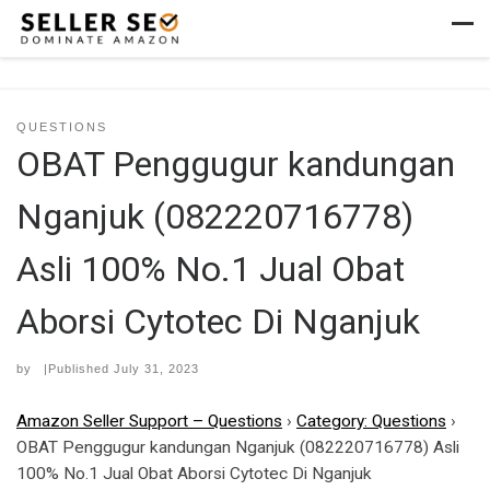
Skip to content
Men
QUESTIONS
OBAT Penggugur kandungan
Nganjuk (082220716778)
Asli 100% No.1 Jual Obat
Aborsi Cytotec Di Nganjuk
by
|Published
July 31, 2023
Amazon Seller Support – Questions
›
Category: Questions
›
OBAT Penggugur kandungan Nganjuk (082220716778) Asli
100% No.1 Jual Obat Aborsi Cytotec Di Nganjuk