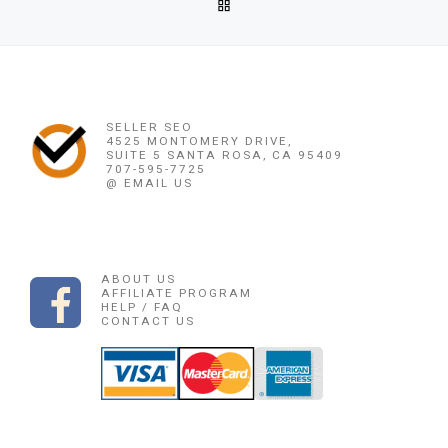
BACK TO POST LIST
OBAT PENGGUGUR KANDUNGAN MALAYSIA 085225165189 OB
Ne
OBAT PENGGUGUR KANDUNGAN MALAYSIA 
SELLER SEO
4525 MONTOMERY DRIVE,
SUITE 5 SANTA ROSA, CA 95409
707-595-7725
@ EMAIL US
ABOUT US
AFFILIATE PROGRAM
HELP / FAQ
CONTACT US