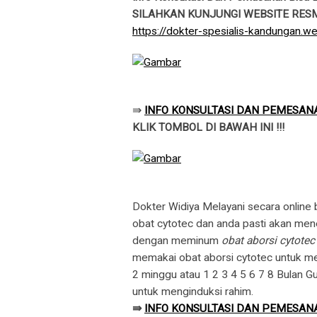
SILAHKAN KUNJUNGI WEBSITE RESMI
​https://dokter-spesialis-kandungan.w
​⇛
INFO KONSULTASI DAN PEMESANAN
KLIK TOMBOL DI BAWAH INI !!!
Dokter Widiya Melayani secara online
obat cytotec dan anda pasti akan men
dengan meminum
obat aborsi cytotec
memakai obat aborsi cytotec untuk me
2 minggu atau 1 2 3 4 5 6 7 8 Bulan
untuk menginduksi rahim.
⇛
INFO KONSULTASI DAN PEMESANAN