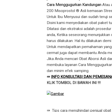
Cara Menggugurkan Kandungan
Atau 
200 Misoprostol ® Asli kemasan Stre
Untuk Ibu Menyusui dan sudah teruji sec
Disini kami menyediakan obat paket t
Dilatasi dan ekstraksi adalah prosedu
anda, Ketika seseorang menunjukkan 
harus dilakukan. Hal itu dilakukan de
Untuk mendapatkan pemahaman yang le
cermat juga dapat membantu Anda menj
Jika Anda mencari Obat Aborsi Asli 
membuka layanan Cara Menggugurkan K
dan minim efek samping.
⇛
INFO KONSULTASI DAN PEMESANAN
KLIK TOMBOL DI BAWAH INI !!!
⇛ Tips cara menghindari penjual obat a