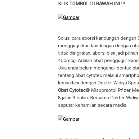
KLIK TOMBOL DI BAWAH INI !!!
Solusi cara aborsi kandungan dengan O
menggugurkan kandungan dengan obat 
tidak diinginkan, aborsi bisa jadi pil
400mcg, Adalah obat penggugur kand
​Jika anda belum mengenali bentuk ob
tentang obat cytotec melalui smartph
konsultasi dengan Dokter Widiya Spes
Obat Cytotec®
Misoprsotol Pfizer Mer
8 jalan 9 bulan, Bersama Dokter Widiy
seputar kehamilan secara medis.