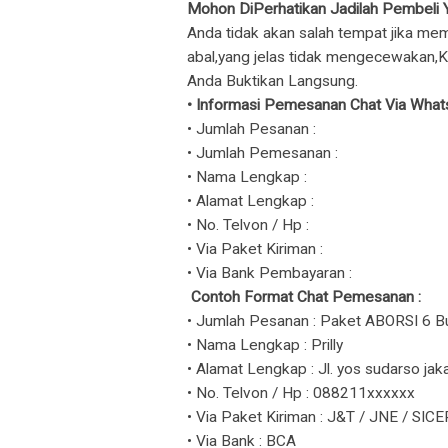
Mohon DiPerhatikan Jadilah Pembeli Y
Anda tidak akan salah tempat jika me
abal,yang jelas tidak mengecewakan,
Anda Buktikan Langsung.
​• Informasi Pemesanan Chat Via Wh
• Jumlah Pesanan :
• Jumlah Pemesanan :
• Nama Lengkap :
• Alamat Lengkap :
• No. Telvon / Hp :
• Via Paket Kiriman :
• Via Bank Pembayaran :
Contoh Format Chat Pemesanan :
• Jumlah Pesanan : Paket ABORSI 6 B
• Nama Lengkap : Prilly
• Alamat Lengkap : Jl. yos sudarso jak
• No. Telvon / Hp : 088211xxxxxx
• Via Paket Kiriman : J&T / JNE / SIC
• Via Bank : BCA