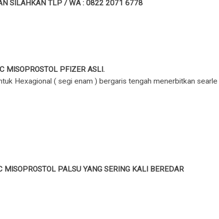
 SILAHKAN TLP / WA : 0822 2071 6778
EC MISOPROSTOL PFIZER ASLI.
entuk Hexagional ( segi enam ) bergaris tengah menerbitkan sear
EC MISOPROSTOL PALSU YANG SERING KALI BEREDAR