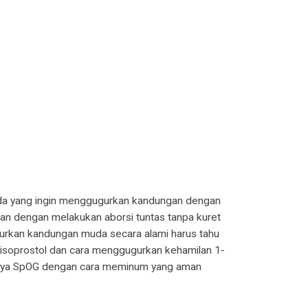
anda yang ingin menggugurkan kandungan dengan
kan dengan melakukan aborsi tuntas tanpa kuret
gurkan kandungan muda secara alami harus tahu
misoprostol dan cara menggugurkan kehamilan 1-
idiya SpOG dengan cara meminum yang aman