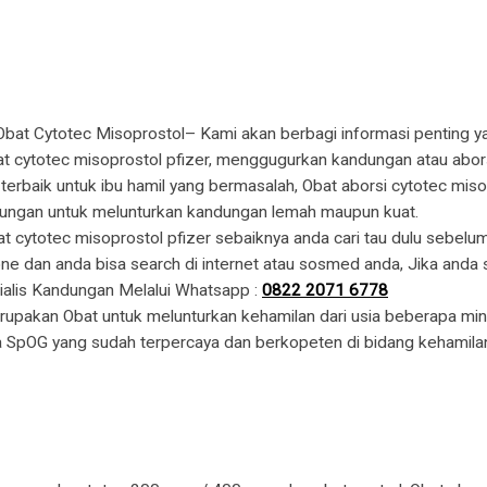
bat Cytotec Misoprostol– Kami akan berbagi informasi penting ya
cytotec misoprostol pfizer, menggugurkan kandungan atau abors
ihan terbaik untuk ibu hamil yang bermasalah, Obat aborsi cytotec m
ungan untuk melunturkan kandungan lemah maupun kuat.
at cytotec misoprostol pfizer sebaiknya anda cari tau dulu sebel
one dan anda bisa search di internet atau sosmed anda, Jika and
ialis Kandungan Melalui Whatsapp :
0822 2071 6778
upakan Obat untuk melunturkan kehamilan dari usia beberapa ming
a SpOG yang sudah terpercaya dan berkopeten di bidang kehamilan 