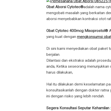
Obat Aborsi Cytotec®
adalah nama cyto
mengobati masalah yang berkaitan denga
aborsi menyebabkan kontraksi otot r
Obat Cytotec 400mcg Misoprostol®
A
yang kuat dengan
mengkonsumsi obat
Di sini kami menyediakan obat paket 
berjalan.
Dilantasi dan ekstraksi adalah prosed
anda, Ketika seseorang menunjukkan 
harus dilakukan,
Hal itu dilakukan demi keselamatan p
konsultasikanlah dengan dokter ratn
ini dengan risiko yang lebih rendah.
Segera Konsultasi Seputar Kehamilan