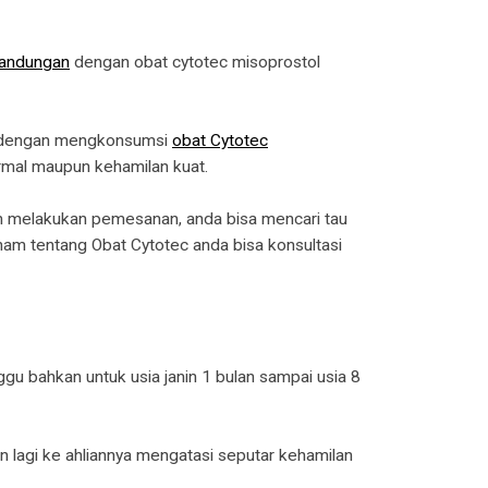
andungan
dengan obat cytotec misoprostol
kan dengan mengkonsumsi
obat Cytotec
mal maupun kehamilan kuat.
m melakukan pemesanan, anda bisa mencari tau
ham tentang Obat Cytotec anda bisa konsultasi
gu bahkan untuk usia janin 1 bulan sampai usia 8
 lagi ke ahliannya mengatasi seputar kehamilan