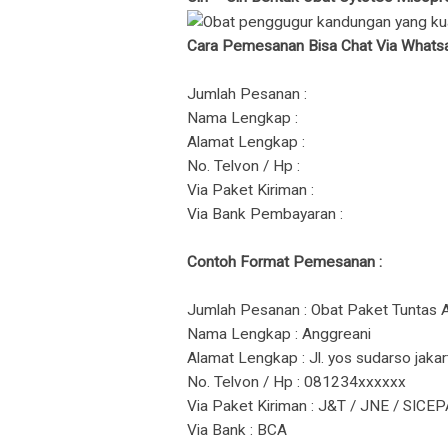
Cara Pemesanan Bisa Chat Via Whats
Jumlah Pesanan :
Nama Lengkap :
Alamat Lengkap :
No. Telvon / Hp :
Via Paket Kiriman :
Via Bank Pembayaran :
Contoh Format Pemesanan :
Jumlah Pesanan : Obat Paket Tuntas A
Nama Lengkap : Anggreani
Alamat Lengkap : Jl. yos sudarso jakar
No. Telvon / Hp : 081234xxxxxx
Via Paket Kiriman : J&T / JNE / SICE
Via Bank : BCA