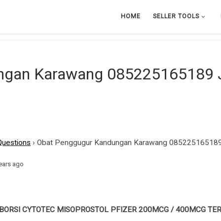
HOME
SELLER TOOLS
gan Karawang 085225165189 Jua
Questions
›
Obat Penggugur Kandungan Karawang 085225165189 Ju
ears ago
BORSI CYTOTEC MISOPROSTOL PFIZER 200MCG / 400MCG TER