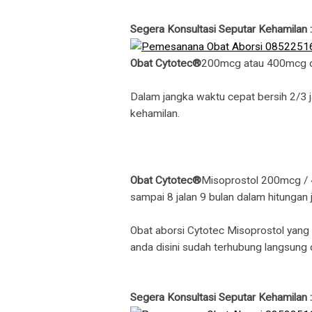
Segera Konsultasi Seputar Kehamilan
Obat Cytotec®
200mcg atau 400mcg dan
Dalam jangka waktu cepat bersih 2/3 
kehamilan.
Obat Cytotec®
Misoprostol 200mcg / 
sampai 8 jalan 9 bulan dalam hitungan 
Obat aborsi Cytotec Misoprostol yang 
anda disini sudah terhubung langsung
Segera Konsultasi Seputar Kehamilan