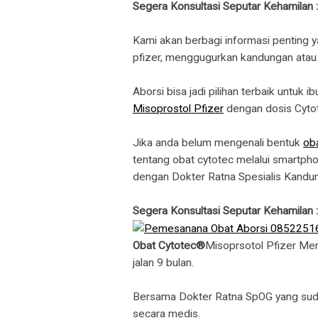
Segera Konsultasi Seputar Kehamilan
Kami akan berbagi informasi penting y
pfizer, menggugurkan kandungan atau a
Aborsi bisa jadi pilihan terbaik untu
Misoprostol Pfizer
dengan dosis Cyto
Jika anda belum mengenali bentuk
oba
tentang obat cytotec melalui smartpho
dengan Dokter Ratna Spesialis Kandu
Segera Konsultasi Seputar Kehamilan
Obat Cytotec®
Misoprsotol Pfizer Me
jalan 9 bulan.
Bersama Dokter Ratna SpOG yang sudah
secara medis.