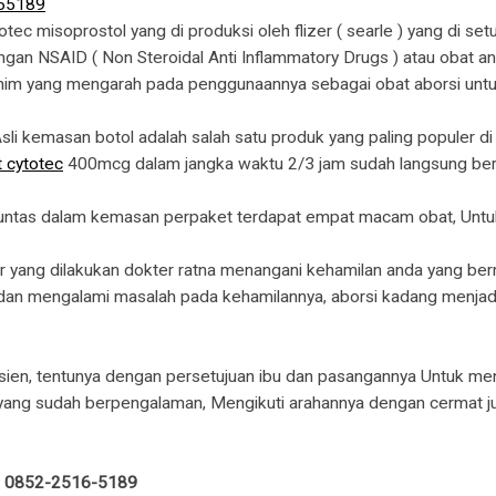
tec misoprostol yang di produksi oleh flizer ( searle ) yang di se
n NSAID ( Non Steroidal Anti Inflammatory Drugs ) atau obat anti i
ahim yang mengarah pada penggunaannya sebagai obat aborsi untu
sli kemasan botol adalah salah satu produk yang paling populer 
 cytotec
400mcg dalam jangka waktu 2/3 jam sudah langsung berha
tuntas dalam kemasan perpaket terdapat empat macam obat, Untuk 
ur yang dilakukan dokter ratna menangani kehamilan anda yang ber
dan mengalami masalah pada kehamilannya, aborsi kadang menjad
asien, tentunya dengan persetujuan ibu dan pasangannya Untuk m
a yang sudah berpengalaman, Mengikuti arahannya dengan cermat
 : 0852-2516-5189