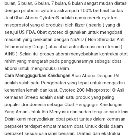
bulan, 5 bulan, 6 bulan, 7 bulan, 8 bulan sangat mudah diatasi
dengan pil aborsi cytotec asli ampuh 100% berhasil tuntas.
​Jual Obat Aborsi Cytotec® adalah nama merek cytotec
misoprostol yang di produksi oleh flizer ( searle ) yang di
setujui US FDA, Obat cytotec di gunakan untuk mengobati
masalah yang berkaitan dengan NSAID ( Non Steroidal Anti
Inflammatory Drugs ) atau obat anti inflamasi non steroid (
AINS ). Selain itu, proses aborsi menyebabkan kontraksi otot
rahim yang mengarah pada penggunaannya sebagai obat
aborsi untuk menginduksi rahim.
Cara Menggugurkan Kandungan
Atau Aborsi Dengan Pil
adalah salah satu Pengobatan yang tepat untuk mengakhiri
kehamilan lemah dan kuat, Cytotec 200 Misoprostol ® Asli
kemasan Streep adalah salah satu produk yang paling
populer di indonesia sebagai Obat Penggugur Kandungan
Yang Aman Untuk Ibu Menyusui dan sudah teruji secara klinis.
Disini kami menyediakan obat paket tuntas dalam kemasan
perpaket terdapat empat macam obat. Untuk dosis dalam
perpaket sesuai usia janin berjalan, Dilatasi dan ekstraksi