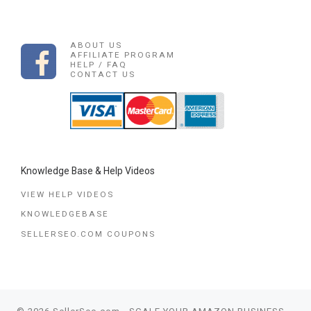
ABOUT US
AFFILIATE PROGRAM
HELP / FAQ
CONTACT US
Knowledge Base & Help Videos
VIEW HELP VIDEOS
KNOWLEDGEBASE
SELLERSEO.COM COUPONS