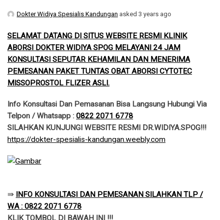
Dokter Widiya Spesialis Kandungan
asked 3 years ago
SELAMAT DATANG DI SITUS WEBSITE RESMI KLINIK
ABORSI DOKTER WIDIYA SPOG MELAYANI 24 JAM
KONSULTASI SEPUTAR KEHAMILAN DAN MENERIMA
PEMESANAN PAKET TUNTAS OBAT ABORSI CYTOTEC
MISSOPROSTOL FLIZER ASLI.
Info Konsultasi Dan Pemasanan Bisa Langsung Hubungi Via
Telpon / Whatsapp :
0822 2071 6778
SILAHKAN KUNJUNGI WEBSITE RESMI DR.WIDIYA.SPOG!!!
​https://dokter-spesialis-kandungan.weebly.com
​⇛
INFO KONSULTASI DAN PEMESANAN SILAHKAN TLP /
WA : 0822 2071 6778
KLIK TOMBOL DI BAWAH INI !!!