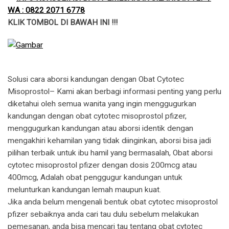
WA : 0822 2071 6778
KLIK TOMBOL DI BAWAH INI !!!
Solusi cara aborsi kandungan dengan Obat Cytotec
Misoprostol– Kami akan berbagi informasi penting yang perlu
diketahui oleh semua wanita yang ingin menggugurkan
kandungan dengan obat cytotec misoprostol pfizer,
menggugurkan kandungan atau aborsi identik dengan
mengakhiri kehamilan yang tidak diinginkan, aborsi bisa jadi
pilihan terbaik untuk ibu hamil yang bermasalah, Obat aborsi
cytotec misoprostol pfizer dengan dosis 200mcg atau
400mcg, Adalah obat penggugur kandungan untuk
melunturkan kandungan lemah maupun kuat.
​Jika anda belum mengenali bentuk obat cytotec misoprostol
pfizer sebaiknya anda cari tau dulu sebelum melakukan
pemesanan, anda bisa mencari tau tentang obat cytotec