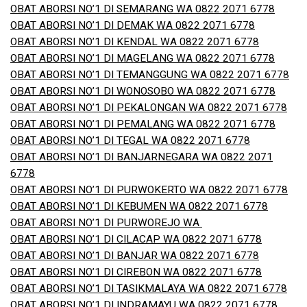
OBAT ABORSI NO’1 DI SEMARANG WA 0822 2071 6778
OBAT ABORSI NO’1 DI DEMAK WA 0822 2071 6778
OBAT ABORSI NO’1 DI KENDAL WA 0822 2071 6778
OBAT ABORSI NO’1 DI MAGELANG WA 0822 2071 6778
OBAT ABORSI NO’1 DI TEMANGGUNG WA 0822 2071 6778
OBAT ABORSI NO’1 DI WONOSOBO WA 0822 2071 6778
OBAT ABORSI NO’1 DI PEKALONGAN WA 0822 2071 6778
OBAT ABORSI NO’1 DI PEMALANG WA 0822 2071 6778
OBAT ABORSI NO’1 DI TEGAL WA 0822 2071 6778
OBAT ABORSI NO’1 DI BANJARNEGARA WA 0822 2071
6778
OBAT ABORSI NO’1 DI PURWOKERTO WA 0822 2071 6778
OBAT ABORSI NO’1 DI KEBUMEN WA 0822 2071 6778
OBAT ABORSI NO’1 DI PURWOREJO WA
OBAT ABORSI NO’1 DI CILACAP WA 0822 2071 6778
OBAT ABORSI NO’1 DI BANJAR WA 0822 2071 6778
OBAT ABORSI NO’1 DI CIREBON WA 0822 2071 6778
OBAT ABORSI NO’1 DI TASIKMALAYA WA 0822 2071 6778
OBAT ABORSI NO’1 DI INDRAMAYU WA 0822 2071 6778