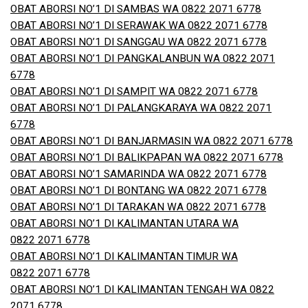
OBAT ABORSI NO’1 DI SAMBAS WA 0822 2071 6778
OBAT ABORSI NO’1 DI SERAWAK WA 0822 2071 6778
OBAT ABORSI NO’1 DI SANGGAU WA 0822 2071 6778
OBAT ABORSI NO’1 DI PANGKALANBUN WA 0822 2071
6778
OBAT ABORSI NO’1 DI SAMPIT WA 0822 2071 6778
OBAT ABORSI NO’1 DI PALANGKARAYA WA 0822 2071
6778
OBAT ABORSI NO’1 DI BANJARMASIN WA 0822 2071 6778
OBAT ABORSI NO’1 DI BALIKPAPAN WA 0822 2071 6778
OBAT ABORSI NO’1 SAMARINDA WA 0822 2071 6778
OBAT ABORSI NO’1 DI BONTANG WA 0822 2071 6778
OBAT ABORSI NO’1 DI TARAKAN WA 0822 2071 6778
OBAT ABORSI NO’1 DI KALIMANTAN UTARA WA
0822 2071 6778
OBAT ABORSI NO’1 DI KALIMANTAN TIMUR WA
0822 2071 6778
OBAT ABORSI NO’1 DI KALIMANTAN TENGAH WA 0822
2071 6778