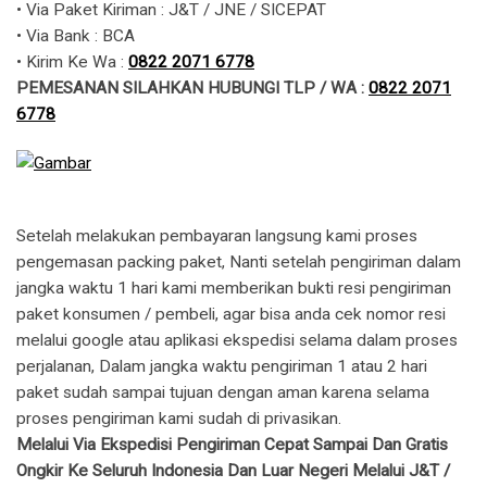
• Via Paket Kiriman : J&T / JNE / SICEPAT
• Via Bank : BCA
• Kirim Ke Wa : ​​
0822 2071 6778
PEMESANAN SILAHKAN HUBUNGI TLP / WA :
0822 2071
6778
Setelah melakukan pembayaran langsung kami proses
pengemasan packing paket, Nanti setelah pengiriman dalam
jangka waktu 1 hari kami memberikan bukti resi pengiriman
paket konsumen / pembeli, agar bisa anda cek nomor resi
melalui google atau aplikasi ekspedisi selama dalam proses
perjalanan, Dalam jangka waktu pengiriman 1 atau 2 hari
paket sudah sampai tujuan dengan aman karena selama
proses pengiriman kami sudah di privasikan.
Melalui Via Ekspedisi Pengiriman Cepat Sampai Dan Gratis
Ongkir Ke Seluruh Indonesia Dan Luar Negeri Melalui J&T /