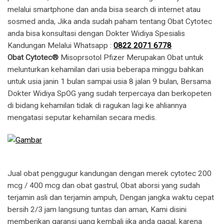
melalui smartphone dan anda bisa search di internet atau
sosmed anda, Jika anda sudah paham tentang Obat Cytotec
anda bisa konsultasi dengan Dokter Widiya Spesialis
Kandungan Melalui Whatsapp :
0822 2071 6778
Obat Cytotec®
Misoprsotol Pfizer Merupakan Obat untuk
melunturkan kehamilan dari usia beberapa minggu bahkan
untuk usia janin 1 bulan sampai usia 8 jalan 9 bulan, Bersama
Dokter Widiya SpOG yang sudah terpercaya dan berkopeten
di bidang kehamilan tidak di ragukan lagi ke ahliannya
mengatasi seputar kehamilan secara medis.
Jual obat penggugur kandungan dengan merek cytotec 200
mcg / 400 mcg dan obat gastrul, Obat aborsi yang sudah
terjamin asli dan terjamin ampuh, Dengan jangka waktu cepat
bersih 2/3 jam langsung tuntas dan aman, Kami disini
memberikan garansi uang kembali jika anda gagal, karena