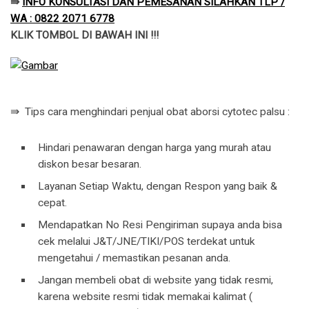
⇛
INFO KONSULTASI DAN PEMESANAN SILAHKAN TLP /
WA : 0822 2071 6778
KLIK TOMBOL DI BAWAH INI !!!
⇛ Tips cara menghindari penjual obat aborsi cytotec palsu :
Hindari penawaran dengan harga yang murah atau
diskon besar besaran.
Layanan Setiap Waktu, dengan Respon yang baik &
cepat.
Mendapatkan No Resi Pengiriman supaya anda bisa
cek melalui J&T/JNE/TIKI/POS terdekat untuk
mengetahui / memastikan pesanan anda.
Jangan membeli obat di website yang tidak resmi,
karena website resmi tidak memakai kalimat (