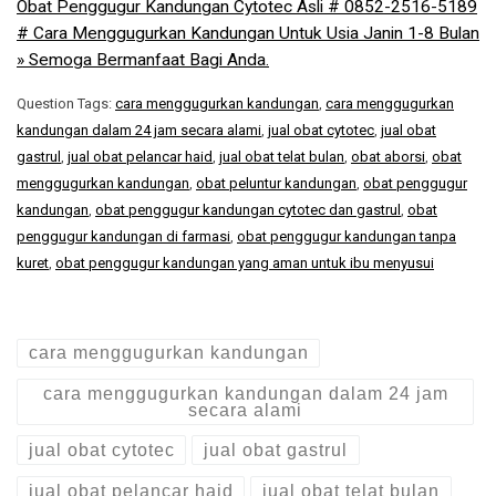
Obat Penggugur Kandungan Cytotec Asli # 0852-2516-5189
# Cara Menggugurkan Kandungan Untuk Usia Janin 1-8 Bulan
» Semoga Bermanfaat Bagi Anda.
Question Tags:
cara menggugurkan kandungan
,
cara menggugurkan
kandungan dalam 24 jam secara alami
,
jual obat cytotec
,
jual obat
gastrul
,
jual obat pelancar haid
,
jual obat telat bulan
,
obat aborsi
,
obat
menggugurkan kandungan
,
obat peluntur kandungan
,
obat penggugur
kandungan
,
obat penggugur kandungan cytotec dan gastrul
,
obat
penggugur kandungan di farmasi
,
obat penggugur kandungan tanpa
kuret
,
obat penggugur kandungan yang aman untuk ibu menyusui
cara menggugurkan kandungan
cara menggugurkan kandungan dalam 24 jam
secara alami
jual obat cytotec
jual obat gastrul
jual obat pelancar haid
jual obat telat bulan