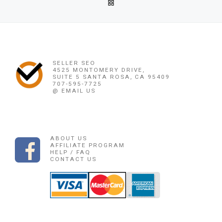
BACK TO POST LIST
OBAT PENGGUGUR KANDUNGAN SINGAPURA 085225165189 J
Ne
OBAT PENGGUGUR KANDUNGAN JEPANG 08
SELLER SEO
4525 MONTOMERY DRIVE,
SUITE 5 SANTA ROSA, CA 95409
707-595-7725
@ EMAIL US
ABOUT US
AFFILIATE PROGRAM
HELP / FAQ
CONTACT US