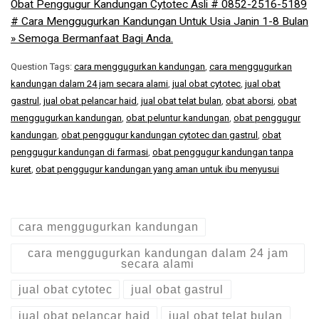
Obat Penggugur Kandungan Cytotec Asli # 0852-2516-5189
# Cara Menggugurkan Kandungan Untuk Usia Janin 1-8 Bulan
» Semoga Bermanfaat Bagi Anda.
Question Tags:
cara menggugurkan kandungan
,
cara menggugurkan
kandungan dalam 24 jam secara alami
,
jual obat cytotec
,
jual obat
gastrul
,
jual obat pelancar haid
,
jual obat telat bulan
,
obat aborsi
,
obat
menggugurkan kandungan
,
obat peluntur kandungan
,
obat penggugur
kandungan
,
obat penggugur kandungan cytotec dan gastrul
,
obat
penggugur kandungan di farmasi
,
obat penggugur kandungan tanpa
kuret
,
obat penggugur kandungan yang aman untuk ibu menyusui
cara menggugurkan kandungan
cara menggugurkan kandungan dalam 24 jam
secara alami
jual obat cytotec
jual obat gastrul
jual obat pelancar haid
jual obat telat bulan