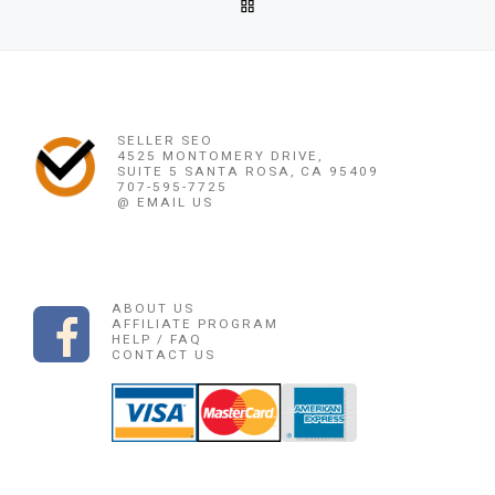
BACK TO POST LIST
OBAT PENGGUGUR KANDUNGAN LAMONGAN 085225165189 P
Ne
OBAT PENGGUGUR KANDUNGAN JEMBER 
SELLER SEO
4525 MONTOMERY DRIVE,
SUITE 5 SANTA ROSA, CA 95409
707-595-7725
@ EMAIL US
ABOUT US
AFFILIATE PROGRAM
HELP / FAQ
CONTACT US