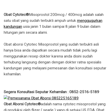
Obat Cytotec®
Misoprostol 200mcg / 400mcg adalah salah
satu obat yang sudah terbukti ampuh untuk
menggugurkan
kandungan
usia janin 1 bulan sampai 8 jalan 9 bulan dalam
hitungan jam secara alami.
Obat aborsi Cytotec Misoprostol yang sudah terbukti asli
hanya bisa anda dapatkan secara mudah tidak perlu lagi
menggunakan resep dokter karena anda disini sudah
terhubung langsung dengan dengan dokter ratna spesialis
kandungan yang melayani pemesanan dan konsultasi seputar
kehamilan.
Segera Konsultasi Seputar Kehamilan : 0852-2516-5189
Obat Aborsi Cytotec®
adalah nama cytotec misoprostol yang
di produksi oleh flizer ( searle ) yang di setujui US FDA, Obat