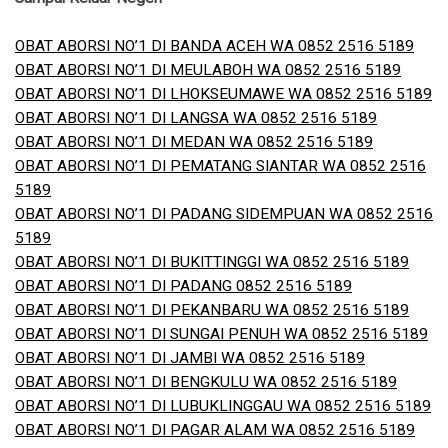
OBAT ABORSI NO’1 DI BANDA ACEH WA 0852 2516 5189
OBAT ABORSI NO’1 DI MEULABOH WA 0852 2516 5189
OBAT ABORSI NO’1 DI LHOKSEUMAWE WA 0852 2516 5189
OBAT ABORSI NO’1 DI LANGSA WA 0852 2516 5189
OBAT ABORSI NO’1 DI MEDAN WA 0852 2516 5189
OBAT ABORSI NO’1 DI PEMATANG SIANTAR WA 0852 2516
5189
OBAT ABORSI NO’1 DI PADANG SIDEMPUAN WA 0852 2516
5189
OBAT ABORSI NO’1 DI BUKITTINGGI WA 0852 2516 5189
OBAT ABORSI NO’1 DI PADANG 0852 2516 5189
OBAT ABORSI NO’1 DI PEKANBARU WA 0852 2516 5189
OBAT ABORSI NO’1 DI SUNGAI PENUH WA 0852 2516 5189
OBAT ABORSI NO’1 DI JAMBI WA 0852 2516 5189
OBAT ABORSI NO’1 DI BENGKULU WA 0852 2516 5189
OBAT ABORSI NO’1 DI LUBUKLINGGAU WA 0852 2516 5189
OBAT ABORSI NO’1 DI PAGAR ALAM WA 0852 2516 5189