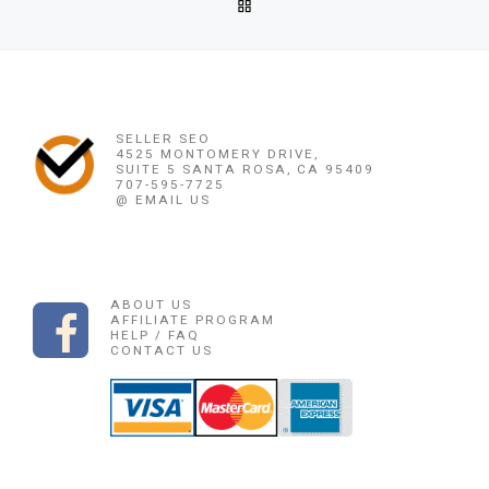
BACK TO POST LIST
OBAT PENGGUGUR KANDUNGAN DEPOK 085225165189 JUAL 
Ne
OBAT PENGGUGUR KANDUNGAN DEPOK 08
SELLER SEO
4525 MONTOMERY DRIVE,
SUITE 5 SANTA ROSA, CA 95409
707-595-7725
@ EMAIL US
ABOUT US
AFFILIATE PROGRAM
HELP / FAQ
CONTACT US