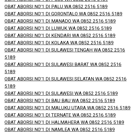
OBAT ABORSI NO’1 DI PALU WA 0852 2516 5189
OBAT ABORSI NO’1 DI GORONTALO WA 0852 2516 5189
OBAT ABORSI NO’1 DI MANADO WA 0852 2516 5189
OBAT ABORSI NO’1 DI LUWUK WA 0852 2516 5189
OBAT ABORSI NO’1 DI KENDARI WA 0852 2516 5189
OBAT ABORSI NO’1 DI KOLAKA WA 0852 2516 5189
OBAT ABORSI NO’1 DI SULAWESI TENGAH WA 0852 2516
5189
OBAT ABORSI NO’1 DI SULAWESI BARAT WA 0852 2516
5189
OBAT ABORSI NO’1 DI SULAWESI SELATAN WA 0852 2516
5189
OBAT ABORSI NO’1 DI SULAWESI WA 0852 2516 5189
OBAT ABORSI NO’1 DI BAU BAU WA 0852 2516 5189
OBAT ABORSI NO’1 DI MALUKU UTARA WA 0852 2516 5189
OBAT ABORSI NO’1 DI TERNATE WA 0852 2516 5189
OBAT ABORSI NO’1 DI HALMAHERA WA 0852 2516 5189
OBAT ABORSI NO’1 DI NAMLEA WA 0852 2516 5189