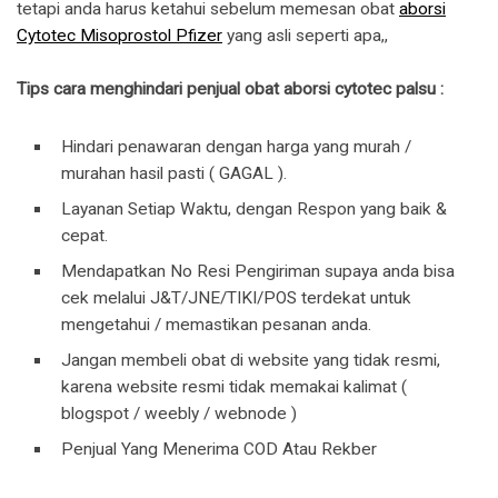
tetapi anda harus ketahui sebelum memesan obat
aborsi
Cytotec Misoprostol Pfizer
yang asli seperti apa,,
Tips cara menghindari penjual obat aborsi cytotec palsu :
Hindari penawaran dengan harga yang murah /
murahan hasil pasti ( GAGAL ).
Layanan Setiap Waktu, dengan Respon yang baik &
cepat.
Mendapatkan No Resi Pengiriman supaya anda bisa
cek melalui J&T/JNE/TIKI/POS terdekat untuk
mengetahui / memastikan pesanan anda.
Jangan membeli obat di website yang tidak resmi,
karena website resmi tidak memakai kalimat (
blogspot / weebly / webnode )
Penjual Yang Menerima COD Atau Rekber