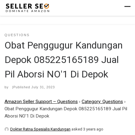
Skip to content
Men
QUESTIONS
Obat Penggugur Kandungan
Depok 085225165189 Jual
Pil Aborsi NO'1 Di Depok
by
|Published
July 31, 2023
Amazon Seller Support – Questions
›
Category: Questions
›
Obat Penggugur Kandungan Depok 085225165189 Jual Pil
Aborsi NO'1 Di Depok
Dokter Ratna Spesialis Kandungan
asked 3 years ago