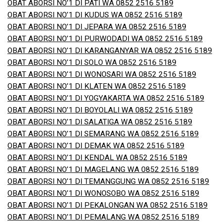
OBAT ABORSI NO’1 DI PATI WA 0852 2516 5189
OBAT ABORSI NO’1 DI KUDUS WA 0852 2516 5189
OBAT ABORSI NO’1 DI JEPARA WA 0852 2516 5189
OBAT ABORSI NO’1 DI PURWODADI WA 0852 2516 5189
OBAT ABORSI NO’1 DI KARANGANYAR WA 0852 2516 5189
OBAT ABORSI NO’1 DI SOLO WA 0852 2516 5189
OBAT ABORSI NO’1 DI WONOSARI WA 0852 2516 5189
OBAT ABORSI NO’1 DI KLATEN WA 0852 2516 5189
OBAT ABORSI NO’1 DI YOGYAKARTA WA 0852 2516 5189
OBAT ABORSI NO’1 DI BOYOLALI WA 0852 2516 5189
OBAT ABORSI NO’1 DI SALATIGA WA 0852 2516 5189
OBAT ABORSI NO’1 DI SEMARANG WA 0852 2516 5189
OBAT ABORSI NO’1 DI DEMAK WA 0852 2516 5189
OBAT ABORSI NO’1 DI KENDAL WA 0852 2516 5189
OBAT ABORSI NO’1 DI MAGELANG WA 0852 2516 5189
OBAT ABORSI NO’1 DI TEMANGGUNG WA 0852 2516 5189
OBAT ABORSI NO’1 DI WONOSOBO WA 0852 2516 5189
OBAT ABORSI NO’1 DI PEKALONGAN WA 0852 2516 5189
OBAT ABORSI NO’1 DI PEMALANG WA 0852 2516 5189