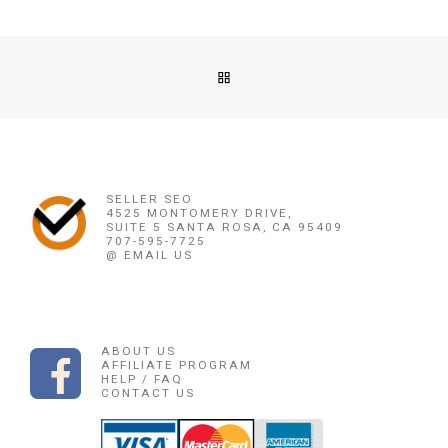
Post navigation
Previous post
BACK TO POST LIST
OBAT PENGGUGUR KANDUNGAN CIKAMPEK ((0878 1662 2444
Ne
OBAT PENGGUGUR KANDUNGAN CIKAMPEK ((
SELLER SEO
4525 MONTOMERY DRIVE,
SUITE 5 SANTA ROSA, CA 95409
707-595-7725
@ EMAIL US
ABOUT US
AFFILIATE PROGRAM
HELP / FAQ
CONTACT US