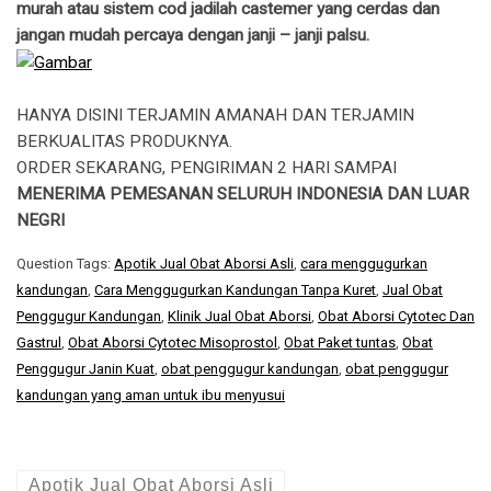
murah atau sistem cod jadilah castemer yang cerdas dan
jangan mudah percaya dengan janji – janji palsu.
HANYA DISINI TERJAMIN AMANAH DAN TERJAMIN
BERKUALITAS PRODUKNYA.
ORDER SEKARANG, PENGIRIMAN 2 HARI SAMPAI
MENERIMA PEMESANAN SELURUH INDONESIA DAN LUAR
NEGRI
Question Tags:
Apotik Jual Obat Aborsi Asli
,
cara menggugurkan
kandungan
,
Cara Menggugurkan Kandungan Tanpa Kuret
,
Jual Obat
Penggugur Kandungan
,
Klinik Jual Obat Aborsi
,
Obat Aborsi Cytotec Dan
Gastrul
,
Obat Aborsi Cytotec Misoprostol
,
Obat Paket tuntas
,
Obat
Penggugur Janin Kuat
,
obat penggugur kandungan
,
obat penggugur
kandungan yang aman untuk ibu menyusui
Apotik Jual Obat Aborsi Asli