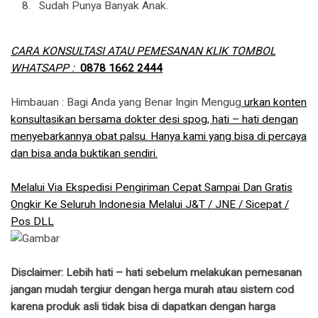
Sudah Punya Banyak Anak.
CARA KONSULTASI ATAU PEMESANAN KLIK TOMBOL
WHATSAPP :
0878 1662 2444
Himbauan : Bagi Anda yang Benar Ingin Mengug
urkan konten
konsultasikan bersama dokter desi spog, hati – hati dengan
menyebarkannya obat palsu. Hanya kami yang bisa di percaya
dan bisa anda buktikan sendiri.
Melalui Via Ekspedisi Pengiriman Cepat Sampai Dan Gratis
Ongkir Ke Seluruh Indonesia Melalui J&T / JNE / Sicepat /
Pos DLL
Disclaimer: Lebih hati – hati sebelum melakukan pemesanan
jangan mudah tergiur dengan herga murah atau sistem cod
karena produk asli tidak bisa di dapatkan dengan harga