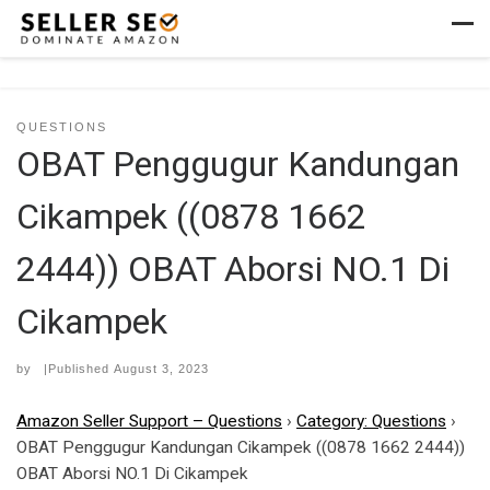
Skip to content
Men
QUESTIONS
OBAT Penggugur Kandungan
Cikampek ((0878 1662
2444)) OBAT Aborsi NO.1 Di
Cikampek
by
|Published
August 3, 2023
Amazon Seller Support – Questions
›
Category: Questions
›
OBAT Penggugur Kandungan Cikampek ((0878 1662 2444))
OBAT Aborsi NO.1 Di Cikampek