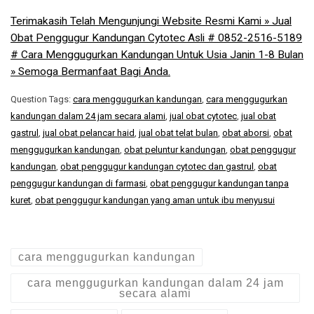
Terimakasih Telah Mengunjungi Website Resmi Kami » Jual
Obat Penggugur Kandungan Cytotec Asli # 0852-2516-5189
# Cara Menggugurkan Kandungan Untuk Usia Janin 1-8 Bulan
» Semoga Bermanfaat Bagi Anda.
Question Tags:
cara menggugurkan kandungan
,
cara menggugurkan
kandungan dalam 24 jam secara alami
,
jual obat cytotec
,
jual obat
gastrul
,
jual obat pelancar haid
,
jual obat telat bulan
,
obat aborsi
,
obat
menggugurkan kandungan
,
obat peluntur kandungan
,
obat penggugur
kandungan
,
obat penggugur kandungan cytotec dan gastrul
,
obat
penggugur kandungan di farmasi
,
obat penggugur kandungan tanpa
kuret
,
obat penggugur kandungan yang aman untuk ibu menyusui
cara menggugurkan kandungan
cara menggugurkan kandungan dalam 24 jam
secara alami