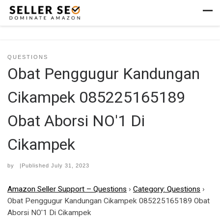
Skip to content
Men
QUESTIONS
Obat Penggugur Kandungan
Cikampek 085225165189
Obat Aborsi NO'1 Di
Cikampek
by
|Published
July 31, 2023
Amazon Seller Support – Questions
›
Category: Questions
›
Obat Penggugur Kandungan Cikampek 085225165189 Obat
Aborsi NO'1 Di Cikampek