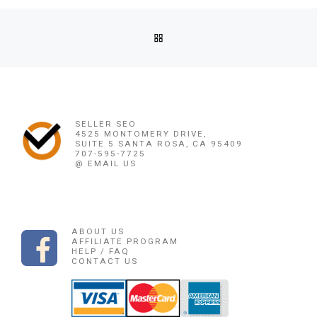
Post navigation
Previous post
BACK TO POST LIST
OBAT PENGGUGUR KANDUNGAN CIKAMPEK 085225165189 OB
Ne
OBAT PENGGUGUR KANDUNGAN CIKAMPEK 
SELLER SEO
4525 MONTOMERY DRIVE,
SUITE 5 SANTA ROSA, CA 95409
707-595-7725
@ EMAIL US
ABOUT US
AFFILIATE PROGRAM
HELP / FAQ
CONTACT US