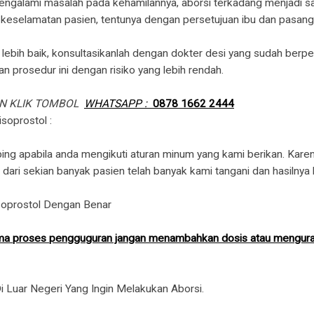
ngalami masalah pada kehamilannya, aborsi terkadang menjadi s
mi keselamatan pasien, tentunya dengan persetujuan ibu dan pasan
bih baik, konsultasikanlah dengan dokter desi yang sudah berp
 prosedur ini dengan risiko yang lebih rendah.
AN KLIK TOMBOL
WHATSAPP :
0878 1662 2444
soprostol :
ng apabila anda mengikuti aturan minum yang kami berikan. Kar
dari sekian banyak pasien telah banyak kami tangani dan hasilnya b
oprostol Dengan Benar
elama proses pengguguran jangan menambahkan dosis atau mengurang
 Luar Negeri Yang Ingin Melakukan Aborsi.