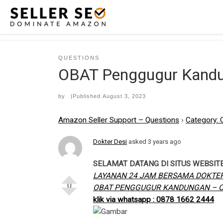
Skip to content
QUESTIONS
OBAT Penggugur Kandun
by
|Published
August 3, 2023
Amazon Seller Support – Questions
›
Category: 
Dokter Desi
asked 3 years ago
SELAMAT DATANG DI SITUS WEBSIT
LAYANAN 24 JAM BERSAMA DOKTER
0
OBAT PENGGUGUR KANDUNGAN – OB
klik via whatsapp : 0878 1662 2444