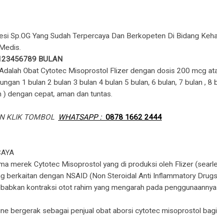
esi Sp.OG Yang Sudah Terpercaya Dan Berkopeten Di Bidang Keham
Medis.
123456789 BULAN
Adalah Obat Cytotec Misoprostol Flizer dengan dosis 200 mcg a
an 1 bulan 2 bulan 3 bulan 4 bulan 5 bulan, 6 bulan, 7 bulan , 8 b
 ) dengan cepat, aman dan tuntas.
AN KLIK TOMBOL
WHATSAPP :
0878 1662 2444
CAYA
ma merek Cytotec Misoprostol yang di produksi oleh Flizer (searle)
berkaitan dengan NSAID (Non Steroidal Anti Inflammatory Drugs) 
nyebabkan kontraksi otot rahim yang mengarah pada penggunaannya
ine bergerak sebagai penjual obat aborsi cytotec misoprostol ba