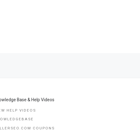
Ne
OBAT PENGGUGUR KANDUNGAN CIANJUR
owledge Base & Help Videos
EW HELP VIDEOS
NOWLEDGEBASE
LLERSEO.COM COUPONS