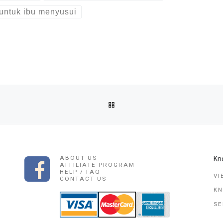
untuk ibu menyusui
BACK TO POST LIST
)) JUAL OBAT ABORSI TUNTAS NO.1 DI SUKABUMI
ABOUT US
Kn
AFFILIATE PROGRAM
HELP / FAQ
VI
CONTACT US
K
SE