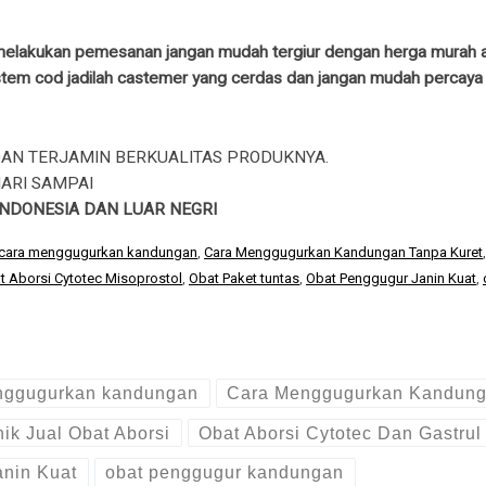
 melakukan pemesanan jangan mudah tergiur dengan herga murah at
em cod jadilah castemer yang cerdas dan jangan mudah percaya den
DAN TERJAMIN BERKUALITAS PRODUKNYA.
ARI SAMPAI
NDONESIA DAN LUAR NEGRI
cara menggugurkan kandungan
,
Cara Menggugurkan Kandungan Tanpa Kuret
t Aborsi Cytotec Misoprostol
,
Obat Paket tuntas
,
Obat Penggugur Janin Kuat
,
nggugurkan kandungan
Cara Menggugurkan Kandung
nik Jual Obat Aborsi
Obat Aborsi Cytotec Dan Gastrul
nin Kuat
obat penggugur kandungan