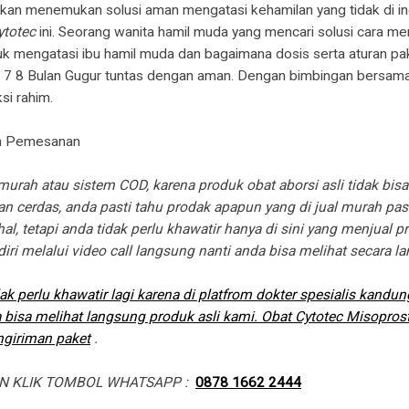
kan menemukan solusi aman mengatasi kehamilan yang tidak di in
ytotec
ini. Seorang wanita hamil muda yang mencari solusi cara 
uk mengatasi ibu hamil muda dan bagaimana dosis serta aturan p
6 7 8 Bulan Gugur tuntas dengan aman. Dengan bimbingan bersama
i rahim.
an Pemesanan
urah atau sistem COD, karena produk obat aborsi asli tidak bis
 cerdas, anda pasti tahu prodak apapun yang di jual murah pasti
al, tetapi anda tidak perlu khawatir hanya di sini yang menjual 
diri melalui video call langsung nanti anda bisa melihat secara l
dak perlu khawatir lagi karena di platfrom dokter spesialis kand
a bisa melihat langsung produk asli kami. Obat Cytotec Misoprost
ngiriman paket
.
N KLIK TOMBOL WHATSAPP :
0878 1662 2444