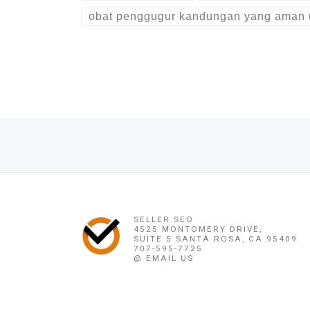
obat penggugur kandungan yang aman 
Post navigation
Previous post
OBAT PENGGUGUR KANDUNGAN SUKABUMI ((0878 1662 2444
SELLER SEO
4525 MONTOMERY DRIVE,
SUITE 5 SANTA ROSA, CA 95409
707-595-7725
@ EMAIL US