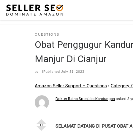
Skip to content
QUESTIONS
Obat Penggugur Kandung
Manjur Di Cianjur
by
|Published
July 31, 2023
Amazon Seller Support – Questions
›
Category: 
Dokter Ratna Spesialis Kandungan
asked 3 y
0
SELAMAT DATANG DI PUSAT OBAT A