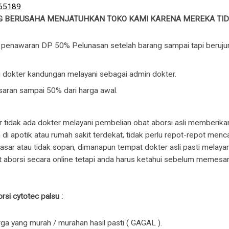
G BERUSAHA MENJATUHKAN TOKO KAMI KARENA MEREKA TIDA
penawaran DP 50% Pelunasan setelah barang sampai tapi berujung
 dokter kandungan melayani sebagai admin dokter.
aran sampai 50% dari harga awal.
 tidak ada dokter melayani pembelian obat aborsi asli memberikan 
 apotik atau rumah sakit terdekat, tidak perlu repot-repot mencar
sar atau tidak sopan, dimanapun tempat dokter asli pasti melayan
 aborsi secara online tetapi anda harus ketahui sebelum memesa
rsi cytotec palsu :
a yang murah / murahan hasil pasti ( GAGAL ).