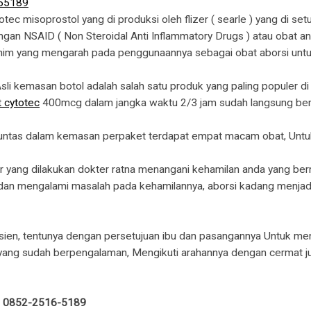
tec misoprostol yang di produksi oleh flizer ( searle ) yang di se
n NSAID ( Non Steroidal Anti Inflammatory Drugs ) atau obat anti i
ahim yang mengarah pada penggunaannya sebagai obat aborsi untu
sli kemasan botol adalah salah satu produk yang paling populer 
 cytotec
400mcg dalam jangka waktu 2/3 jam sudah langsung berha
tuntas dalam kemasan perpaket terdapat empat macam obat, Untuk 
ur yang dilakukan dokter ratna menangani kehamilan anda yang ber
dan mengalami masalah pada kehamilannya, aborsi kadang menjad
asien, tentunya dengan persetujuan ibu dan pasangannya Untuk m
a yang sudah berpengalaman, Mengikuti arahannya dengan cermat
 : 0852-2516-5189