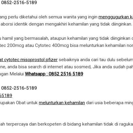
 : 0852-2516-5189
ang perlu diketahui oleh semua wanita yang ingin
menggugurkan k
borsi identik dengan mengakhiri kehamilan yang tidak diinginkan.
k ibu hamil yang bermasalah, ataupun kehamilan yang tidak diingin
tec 200mcg atau Cytotec 400mcg bisa melunturkan kehamilan nor
t cytotec misoprostol pfizer
sebaiknya anda cari tau dulu sebelu
ne, anda bisa search di internet atau sosmed, Jika anda sudah pa
ngan Melalui
Whatsapp : 0852 2516 5189
 : 0852-2516-5189
rupakan Obat untuk
melunturkan kehamilan
dari usia beberapa ming
 terpercaya dan berkopeten di bidang kehamilan tidak di ragukan