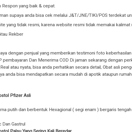
 Respon yang baik & cepat.
man supaya anda bisa cek melalui J&T/JNE/TIKI/POS terdekat un
te yang tidak resmi, karena website resmi tidak memakai kalimat 
Atau Rekber
aya dengan penjual yang memberikan testimoni foto keberhasilan
a DP pembayaran Dan Menerima COD Di jaman sekarang dengan perke
eal atau nyata, bisa anda perhatikan secara detail, Obat asli pen
nya anda bisa mendapatkan secara mudah di apotik ataupun rumah 
stol Pfizer Asli
rna putih dan berbentuk Hexagional ( segi enam ) bergaris tengah m
ostol Palsu Yang Sering Kali Beredar