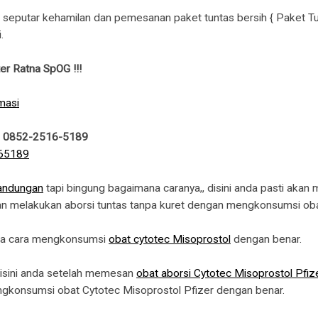
si seputar kehamilan dan pemesanan paket tuntas bersih { Paket T
.
er Ratna SpOG !!!
rmasi
 : 0852-2516-5189
andungan
tapi bingung bagaimana caranya,, disini anda pasti aka
gan melakukan aborsi tuntas tanpa kuret dengan mengkonsumsi obat
na cara mengkonsumsi
obat cytotec Misoprostol
dengan benar.
 disini anda setelah memesan
obat aborsi Cytotec Misoprostol Pfiz
ngkonsumsi obat Cytotec Misoprostol Pfizer dengan benar.