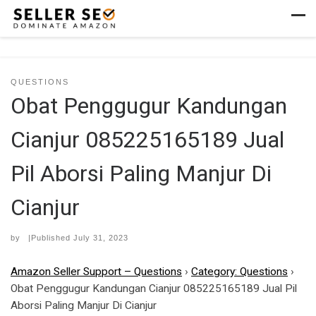
Skip to content
Men
QUESTIONS
Obat Penggugur Kandungan
Cianjur 085225165189 Jual
Pil Aborsi Paling Manjur Di
Cianjur
by
|Published
July 31, 2023
Amazon Seller Support – Questions
›
Category: Questions
›
Obat Penggugur Kandungan Cianjur 085225165189 Jual Pil
Aborsi Paling Manjur Di Cianjur