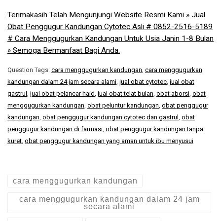
Terimakasih Telah Mengunjungi Website Resmi Kami » Jual
Obat Penggugur Kandungan Cytotec Asli # 0852-2516-5189
# Cara Menggugurkan Kandungan Untuk Usia Janin 1-8 Bulan
» Semoga Bermanfaat Bagi Anda.
Question Tags:
cara menggugurkan kandungan
,
cara menggugurkan
kandungan dalam 24 jam secara alami
,
jual obat cytotec
,
jual obat
gastrul
,
jual obat pelancar haid
,
jual obat telat bulan
,
obat aborsi
,
obat
menggugurkan kandungan
,
obat peluntur kandungan
,
obat penggugur
kandungan
,
obat penggugur kandungan cytotec dan gastrul
,
obat
penggugur kandungan di farmasi
,
obat penggugur kandungan tanpa
kuret
,
obat penggugur kandungan yang aman untuk ibu menyusui
cara menggugurkan kandungan
cara menggugurkan kandungan dalam 24 jam
secara alami