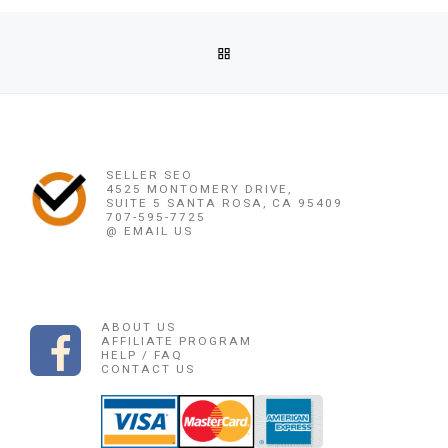
Post navigation
Previous post
BACK TO POST LIST
OBAT PENGGUGUR KANDUNGAN CIANJUR 085225165189 JUA
Ne
OBAT PENGGUGUR KANDUNGAN CIANJUR 085225
SELLER SEO
4525 MONTOMERY DRIVE,
SUITE 5 SANTA ROSA, CA 95409
707-595-7725
@ EMAIL US
ABOUT US
AFFILIATE PROGRAM
HELP / FAQ
CONTACT US