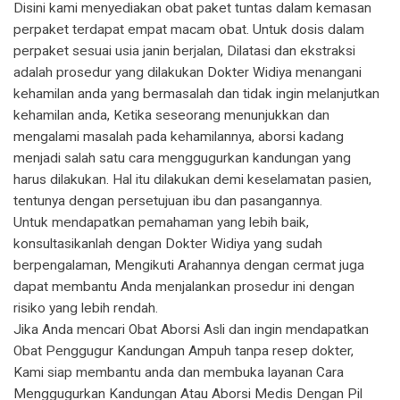
Disini kami menyediakan obat paket tuntas dalam kemasan
perpaket terdapat empat macam obat. Untuk dosis dalam
perpaket sesuai usia janin berjalan, Dilatasi dan ekstraksi
adalah prosedur yang dilakukan Dokter Widiya menangani
kehamilan anda yang bermasalah dan tidak ingin melanjutkan
kehamilan anda, Ketika seseorang menunjukkan dan
mengalami masalah pada kehamilannya, aborsi kadang
menjadi salah satu cara menggugurkan kandungan yang
harus dilakukan. Hal itu dilakukan demi keselamatan pasien,
tentunya dengan persetujuan ibu dan pasangannya.
Untuk mendapatkan pemahaman yang lebih baik,
konsultasikanlah dengan Dokter Widiya yang sudah
berpengalaman, Mengikuti Arahannya dengan cermat juga
dapat membantu Anda menjalankan prosedur ini dengan
risiko yang lebih rendah.
Jika Anda mencari Obat Aborsi Asli dan ingin mendapatkan
Obat Penggugur Kandungan Ampuh tanpa resep dokter,
Kami siap membantu anda dan membuka layanan Cara
Menggugurkan Kandungan Atau Aborsi Medis Dengan Pil