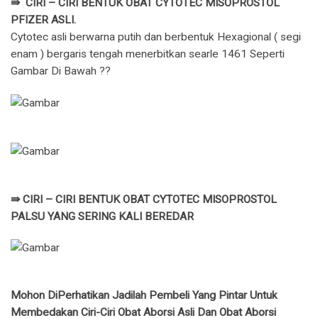
⇛ CIRI – CIRI BENTUK OBAT CYTOTEC MISOPROSTOL
PFIZER ASLI.
Cytotec asli berwarna putih dan berbentuk Hexagional ( segi
enam ) bergaris tengah menerbitkan searle 1461 Seperti
Gambar Di Bawah ??
⇛ CIRI – CIRI BENTUK OBAT CYTOTEC MISOPROSTOL
PALSU YANG SERING KALI BEREDAR
Mohon DiPerhatikan Jadilah Pembeli Yang Pintar Untuk
Membedakan Ciri-Ciri Obat Aborsi Asli Dan Obat Aborsi