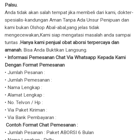
Palsu.
Anda tidak akan salah tempat jika membeli dari kami, dokter-
spesialis-kandungan Aman Tanpa Ada Unsur Penipuan dan
kami bukan Olshop Abal-abal,yang jelas tidak
mengecewakan,Kami siap mengatasi masalah anda sampai
tuntas
.Hanya kami penjual obat aborsi terpercaya dan
amanah.
Bisa Anda Buktikan Langsung.
​• Informasi Pemesanan Chat Via Whatsapp Kepada Kami
Dengan Format Pemesanan
• Jumlah Pesanan :
• Jumlah Pemesanan :
• Nama Lengkap :
• Alamat Lengkap :
• No. Telvon / Hp :
• Via Paket Kiriman :
• Via Bank Pembayaran :
Contoh Format Chat Pemesanan :
• Jumlah Pesanan : Paket ABORSI 6 Bulan