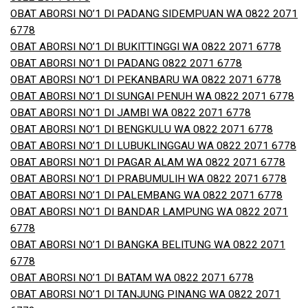
OBAT ABORSI NO’1 DI PADANG SIDEMPUAN WA 0822 2071
6778
OBAT ABORSI NO’1 DI BUKITTINGGI WA 0822 2071 6778
OBAT ABORSI NO’1 DI PADANG 0822 2071 6778
OBAT ABORSI NO’1 DI PEKANBARU WA 0822 2071 6778
OBAT ABORSI NO’1 DI SUNGAI PENUH WA 0822 2071 6778
OBAT ABORSI NO’1 DI JAMBI WA 0822 2071 6778
OBAT ABORSI NO’1 DI BENGKULU WA 0822 2071 6778
OBAT ABORSI NO’1 DI LUBUKLINGGAU WA 0822 2071 6778
OBAT ABORSI NO’1 DI PAGAR ALAM WA 0822 2071 6778
OBAT ABORSI NO’1 DI PRABUMULIH WA 0822 2071 6778
OBAT ABORSI NO’1 DI PALEMBANG WA 0822 2071 6778
OBAT ABORSI NO’1 DI BANDAR LAMPUNG WA 0822 2071
6778
OBAT ABORSI NO’1 DI BANGKA BELITUNG WA 0822 2071
6778
OBAT ABORSI NO’1 DI BATAM WA 0822 2071 6778
OBAT ABORSI NO’1 DI TANJUNG PINANG WA 0822 2071