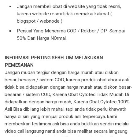
Jangan membeli obat di website yang tidak resmi,
karena website resmi tidak memakai kalimat (
blogspot / webnode )
Penjual Yang Menerima COD / Rekber / DP Sampai
50% Dari Harga NOrmal.
INFORMASI PENTING SEBELUM MELAKUKAN
PEMESANAN
Jangan mudah tergiur dengan harga murah atau diskon
besar-besaran / sistem COD, karena produk obat aborsi asli
tidak bisa didapatkan dengan harga murah atau diskon besar-
besaran / sistem COD, Karena Obat Cytotec Tidak Mudah Di
didapatkan dengan harga murah, Karena Obat Cytotec 100%
Asli Bisa dibilang lebih mahal, tapi anda tidak perlu khawatir
hanya di sini yang menjual produk asli terpercaya, kami
memberikan testimoni asli bisa anda buktikan sendiri melalui
video call langsung nanti anda bisa melihat secara langsung