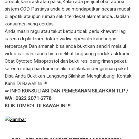
produk kami asli atau palsu,Kalau ada penjual obat aborsi
sistem COD Pastinya anda bisa mendapatkan secara mudah
di apotik ataupun rumah sakit terdekat alamat anda, Jadilah
konsumen yang cerdas.
Anda masih ragu atau takut ketipu tidak perlu khawatir lagi
karena di platfrom dokter widiya spesialis kandungan
terpercaya Dan amanah bisa anda buktikan sendiri melalui
video call nanti anda bisa melihat langsung produk asli kami.
Obat Cytotec Misoprostol dan bukti resi pengiriman paket,
karena setiap hari kami selalu melakukan pengiriman paket.
Bisa Anda Buktikan Langsung Silahkan Menghubungi Kontak
Kami Di Bawah Ini !!!
⇛ INFO KONSULTASI DAN PEMESANAN SILAHKAN TLP /
WA : 0822 2071 6778
KLIK TOMBOL DI BAWAH INI !!!