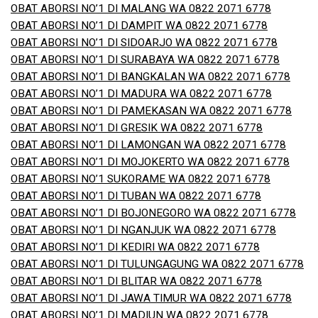
OBAT ABORSI NO’1 DI MALANG WA 0822 2071 6778
OBAT ABORSI NO’1 DI DAMPIT WA 0822 2071 6778
OBAT ABORSI NO’1 DI SIDOARJO WA 0822 2071 6778
OBAT ABORSI NO’1 DI SURABAYA WA 0822 2071 6778
OBAT ABORSI NO’1 DI BANGKALAN WA 0822 2071 6778
OBAT ABORSI NO’1 DI MADURA WA 0822 2071 6778
OBAT ABORSI NO’1 DI PAMEKASAN WA 0822 2071 6778
OBAT ABORSI NO’1 DI GRESIK WA 0822 2071 6778
OBAT ABORSI NO’1 DI LAMONGAN WA 0822 2071 6778
OBAT ABORSI NO’1 DI MOJOKERTO WA 0822 2071 6778
OBAT ABORSI NO’1 SUKORAME WA 0822 2071 6778
OBAT ABORSI NO’1 DI TUBAN WA 0822 2071 6778
OBAT ABORSI NO’1 DI BOJONEGORO WA 0822 2071 6778
OBAT ABORSI NO’1 DI NGANJUK WA 0822 2071 6778
OBAT ABORSI NO’1 DI KEDIRI WA 0822 2071 6778
OBAT ABORSI NO’1 DI TULUNGAGUNG WA 0822 2071 6778
OBAT ABORSI NO’1 DI BLITAR WA 0822 2071 6778
OBAT ABORSI NO’1 DI JAWA TIMUR WA 0822 2071 6778
OBAT ABORSI NO’1 DI MADIUN WA 0822 2071 6778