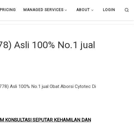
Se
PRICING
MANAGED SERVICES
ABOUT
LOGIN
) Asli 100% No.1 jual
) Asli 100% No.1 jual Obat Aborsi Cytotec Di
JAM KONSULTASI SEPUTAR KEHAMILAN DAN