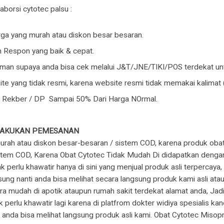
borsi cytotec palsu :
ga yang murah atau diskon besar besaran.
 Respon yang baik & cepat.
man supaya anda bisa cek melalui J&T/JNE/TIKI/POS terdekat un
te yang tidak resmi, karena website resmi tidak memakai kalimat 
 Rekber / DP Sampai 50% Dari Harga NOrmal.
LAKUKAN PEMESANAN
rah atau diskon besar-besaran / sistem COD, karena produk obat a
stem COD, Karena Obat Cytotec Tidak Mudah Di didapatkan denga
dak perlu khawatir hanya di sini yang menjual produk asli terpercay
ngsung nanti anda bisa melihat secara langsung produk kami asli at
a mudah di apotik ataupun rumah sakit terdekat alamat anda, Jad
ak perlu khawatir lagi karena di platfrom dokter widiya spesialis 
nti anda bisa melihat langsung produk asli kami. Obat Cytotec Misop