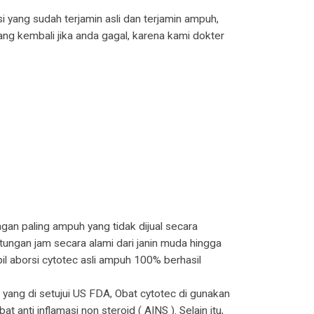
yang sudah terjamin asli dan terjamin ampuh,
ng kembali jika anda gagal, karena kami dokter
an paling ampuh yang tidak dijual secara
ungan jam secara alami dari janin muda hingga
 pil aborsi cytotec asli ampuh 100% berhasil
) yang di setujui US FDA, Obat cytotec di gunakan
anti inflamasi non steroid ( AINS ). Selain itu,