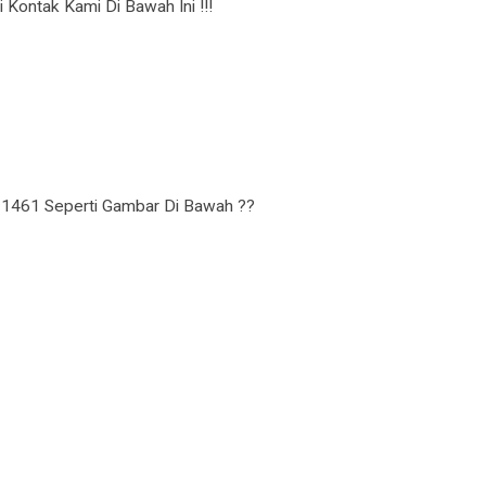
Kontak Kami Di Bawah Ini !!!
le 1461 Seperti Gambar Di Bawah ??