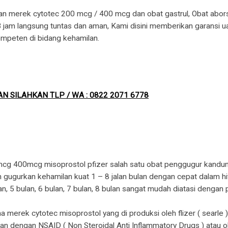
 merek cytotec 200 mcg / 400 mcg dan obat gastrul, Obat aborsi 
jam langsung tuntas dan aman, Kami disini memberikan garansi ua
mpeten di bidang kehamilan.
 SILAHKAN TLP / WA : 0822 2071 6778
cg 400mcg misoprostol pfizer salah satu obat penggugur kandung
gurkan kehamilan kuat 1 – 8 jalan bulan dengan cepat dalam hit
ulan, 5 bulan, 6 bulan, 7 bulan, 8 bulan sangat mudah diatasi dengan
 merek cytotec misoprostol yang di produksi oleh flizer ( searle 
 dengan NSAID ( Non Steroidal Anti Inflammatory Drugs ) atau obat 