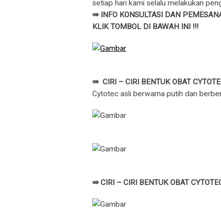
setiap hari kami selalu melakukan pen
⇛ INFO KONSULTASI DAN PEMESANAN
KLIK TOMBOL DI BAWAH INI !!!
⇛ CIRI – CIRI BENTUK OBAT CYTOT
Cytotec asli berwarna putih dan berb
⇛ CIRI – CIRI BENTUK OBAT CYTOT