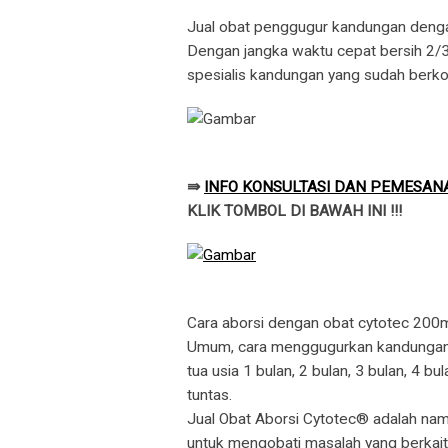
Jual obat penggugur kandungan dengan
Dengan jangka waktu cepat bersih 2/3 
spesialis kandungan yang sudah berko
⇛
INFO KONSULTASI DAN PEMESANAN
KLIK TOMBOL DI BAWAH INI !!!
Cara aborsi dengan obat cytotec 200m
Umum, cara menggugurkan kandungan gu
tua usia 1 bulan, 2 bulan, 3 bulan, 4 b
tuntas.
​Jual Obat Aborsi Cytotec® adalah nama
untuk mengobati masalah yang berkaitan