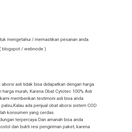
tuk mengetahui / memastikan pesanan anda.
( blogspot / webnode )
borsi asli tidak bisa didapatkan dengan harga
n harga murah, Karena Obat Cytotec 100% Asli
a, kami memberikan testimoni asli bisa anda
au palsu,Kalau ada penjual obat aborsi sistem COD
ilah konsumen yang cerdas.
kandungan terpercaya Dan amanah bisa anda
rostol dan bukti resi pengiriman paket, karena