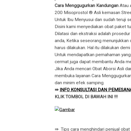
Cara Menggugurkan Kandungan
Atau 
200 Misoprostol ® Asli kemasan Stre
Untuk Ibu Menyusui dan sudah teruji sec
Disini kami menyediakan obat paket t
Dilatasi dan ekstraksi adalah prosedu
anda, Ketika seseorang menunjukkan 
harus dilakukan. Hal itu dilakukan de
Untuk mendapatkan pemahaman yang le
cermat juga dapat membantu Anda menj
Jika Anda mencari Obat Aborsi Asli 
membuka layanan Cara Menggugurkan K
dan minim efek samping.
⇛
INFO KONSULTASI DAN PEMESANAN
KLIK TOMBOL DI BAWAH INI !!!
⇛ Tips cara menghindari penjual obat a