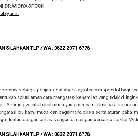
 DR.WIDIYA.SPOG!!!
eebly.com
 SILAHKAN TLP / WA : 0822 2071 6778
 bergerak sebagai penjual obat aborsi cytotec misoprostol bagi 
emukan solusi aman cara mengatasi kehamilan yang tidak di ingin
ini, Seorang wanita hamil muda yang mencari solusi cara menggu
ngatasi ibu hamil muda dan bagaimana dosis serta aturan pakai 
 Gugur tuntas dengan aman, Dengan bimbingan bersama Dokter W
 SILAHKAN TLP / WA : 0822 2071 6778