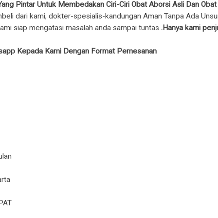
ang Pintar Untuk Membedakan Ciri-Ciri Obat Aborsi Asli Dan Obat 
mbeli dari kami, dokter-spesialis-kandungan Aman Tanpa Ada Uns
Kami siap mengatasi masalah anda sampai tuntas
.Hanya kami penj
atsapp Kepada Kami Dengan Format Pemesanan
ulan
arta
EPAT