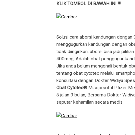
KLIK TOMBOL DI BAWAH INI !!!
Solusi cara aborsi kandungan dengan O
menggugurkan kandungan dengan obat 
tidak diinginkan, aborsi bisa jadi pil
400mcg, Adalah obat penggugur kand
​Jika anda belum mengenali bentuk ob
tentang obat cytotec melalui smartph
konsultasi dengan Dokter Widiya Spes
Obat Cytotec®
Misoprsotol Pfizer Mer
8 jalan 9 bulan, Bersama Dokter Widiy
seputar kehamilan secara medis.