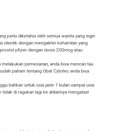
ng perlu diketahui oleh semua wanita yang ingin
i identik dengan mengakhiri kehamilan yang
isoprostol pfizer dengan dosis 200mcg atau
um melakukan pemesanan, anda bisa mencari tau
a sudah paham tentang Obat Cytotec anda bisa
gu bahkan untuk usia janin 1 bulan sampai usia
tidak di ragukan lagi ke ahliannya mengatasi