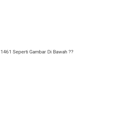
le 1461 Seperti Gambar Di Bawah ??