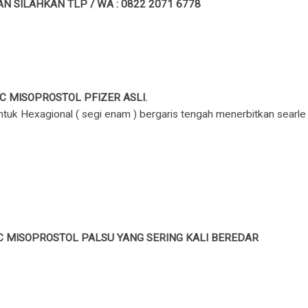
 SILAHKAN TLP / WA : 0822 2071 6778
EC MISOPROSTOL PFIZER ASLI.
entuk Hexagional ( segi enam ) bergaris tengah menerbitkan sear
EC MISOPROSTOL PALSU YANG SERING KALI BEREDAR