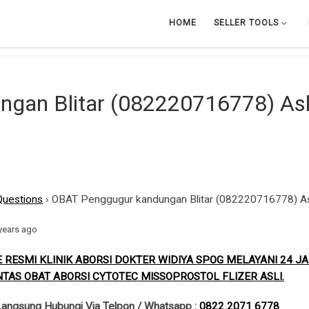
HOME
SELLER TOOLS
gan Blitar (082220716778) Asl
Questions
›
OBAT Penggugur kandungan Blitar (082220716778) Asli
years ago
E RESMI KLINIK ABORSI DOKTER WIDIYA SPOG MELAYANI 24 
AS OBAT ABORSI CYTOTEC MISSOPROSTOL FLIZER ASLI.
Langsung Hubungi Via Telpon / Whatsapp :
0822 2071 6778