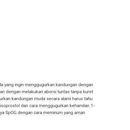
anda yang ingin menggugurkan kandungan dengan
kan dengan melakukan aborsi tuntas tanpa kuret
gurkan kandungan muda secara alami harus tahu
misoprostol dan cara menggugurkan kehamilan 1-
idiya SpOG dengan cara meminum yang aman