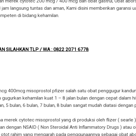
 merek cytotec 200 mcg / 400 mcg dan obat gastrul, Obat aborsi 
jam langsung tuntas dan aman, Kami disini memberikan garansi ua
mpeten di bidang kehamilan.
 SILAHKAN TLP / WA : 0822 2071 6778
cg 400mcg misoprostol pfizer salah satu obat penggugur kandung
gurkan kehamilan kuat 1 – 8 jalan bulan dengan cepat dalam hit
ulan, 5 bulan, 6 bulan, 7 bulan, 8 bulan sangat mudah diatasi dengan
 merek cytotec misoprostol yang di produksi oleh flizer ( searle 
 dengan NSAID ( Non Steroidal Anti Inflammatory Drugs ) atau obat 
 otot rahim yang mengarah pada penggunaannya sebagai obat abor