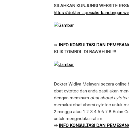
SILAHKAN KUNJUNGI WEBSITE RESMI
​https://dokter-spesialis-kandungan.w
​⇛
INFO KONSULTASI DAN PEMESANAN
KLIK TOMBOL DI BAWAH INI !!!
Dokter Widiya Melayani secara online
obat cytotec dan anda pasti akan men
dengan meminum
obat aborsi cytotec
memakai obat aborsi cytotec untuk me
2 minggu atau 1 2 3 4 5 6 7 8 Bulan
untuk menginduksi rahim.
⇛
INFO KONSULTASI DAN PEMESANAN