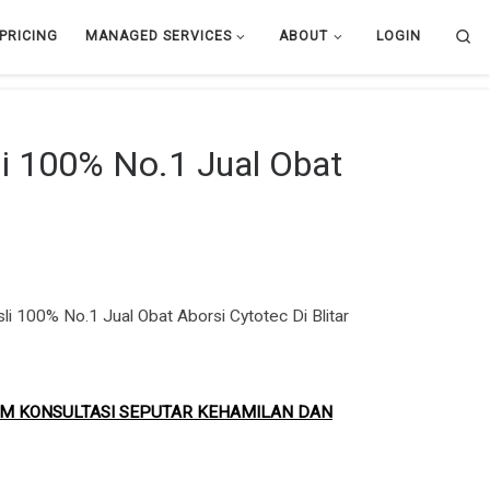
Se
PRICING
MANAGED SERVICES
ABOUT
LOGIN
i 100% No.1 Jual Obat
 100% No.1 Jual Obat Aborsi Cytotec Di Blitar
JAM KONSULTASI SEPUTAR KEHAMILAN DAN