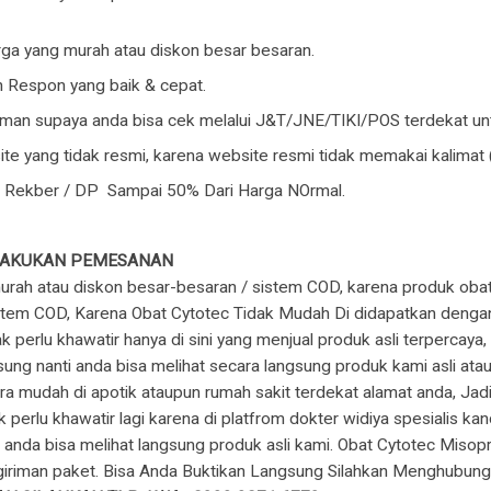
ga yang murah atau diskon besar besaran.
 Respon yang baik & cepat.
man supaya anda bisa cek melalui J&T/JNE/TIKI/POS terdekat un
te yang tidak resmi, karena website resmi tidak memakai kalimat 
 Rekber / DP Sampai 50% Dari Harga NOrmal.
LAKUKAN PEMESANAN
rah atau diskon besar-besaran / sistem COD, karena produk obat a
stem COD, Karena Obat Cytotec Tidak Mudah Di didapatkan denga
dak perlu khawatir hanya di sini yang menjual produk asli terpercay
ngsung nanti anda bisa melihat secara langsung produk kami asli at
a mudah di apotik ataupun rumah sakit terdekat alamat anda, Jad
ak perlu khawatir lagi karena di platfrom dokter widiya spesialis 
nti anda bisa melihat langsung produk asli kami. Obat Cytotec Misop
giriman paket. Bisa Anda Buktikan Langsung Silahkan Menghubungi 