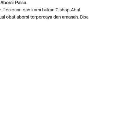
Aborsi Palsu.
ur Penipuan dan kami bukan Olshop Abal-
ual obat aborsi terpercaya dan amanah.
Bisa