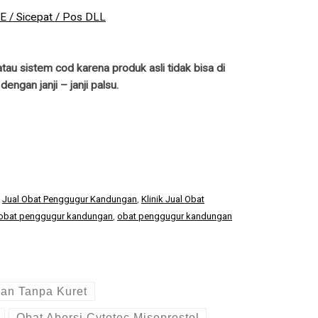
NE / Sicepat / Pos DLL
au sistem cod karena produk asli tidak bisa di
gan janji – janji palsu.
,
Jual Obat Penggugur Kandungan
,
Klinik Jual Obat
obat penggugur kandungan
,
obat penggugur kandungan
an Tanpa Kuret
Obat Aborsi Cytotec Misoprostol