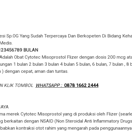
esi Sp.OG Yang Sudah Terpercaya Dan Berkopeten Di Bidang Keham
Medis.
123456789 BULAN
Adalah Obat Cytotec Misoprostol Flizer dengan dosis 200 mcg a
an 1 bulan 2 bulan 3 bulan 4 bulan 5 bulan, 6 bulan, 7 bulan , 8 b
 ) dengan cepat, aman dan tuntas.
AN KLIK TOMBOL
WHATSAPP :
0878 1662 2444
CAYA
ma merek Cytotec Misoprostol yang di produksi oleh Flizer (searle)
berkaitan dengan NSAID (Non Steroidal Anti Inflammatory Drugs) 
nyebabkan kontraksi otot rahim yang mengarah pada penggunaannya