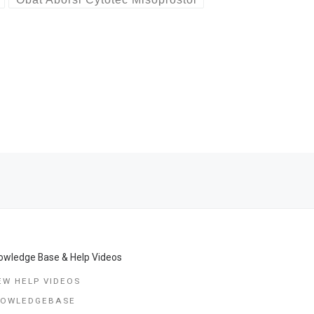
Ne
OBAT PENGGUGUR KANDUNGAN BEKASI (
owledge Base & Help Videos
EW HELP VIDEOS
NOWLEDGEBASE