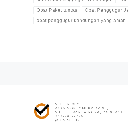
Obat Paket tuntas
Obat Penggugur Ja
obat penggugur kandungan yang aman 
Post navigation
Previous post
OBAT PENGGUGUR KANDUNGAN BEKASI ((0878 1662 2444)) 
SELLER SEO
4525 MONTOMERY DRIVE,
SUITE 5 SANTA ROSA, CA 95409
707-595-7725
@ EMAIL US