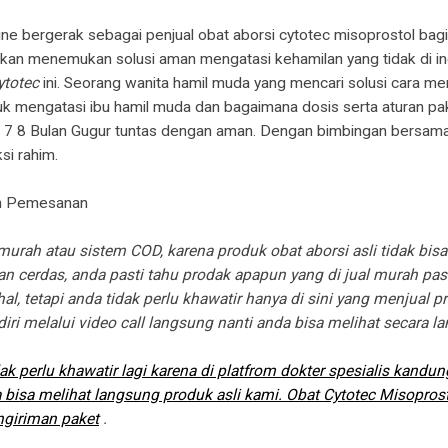
ine bergerak sebagai penjual obat aborsi cytotec misoprostol ba
kan menemukan solusi aman mengatasi kehamilan yang tidak di in
ytotec
ini. Seorang wanita hamil muda yang mencari solusi cara 
uk mengatasi ibu hamil muda dan bagaimana dosis serta aturan p
6 7 8 Bulan Gugur tuntas dengan aman. Dengan bimbingan bersama
i rahim.
an Pemesanan
urah atau sistem COD, karena produk obat aborsi asli tidak bis
 cerdas, anda pasti tahu prodak apapun yang di jual murah pasti
al, tetapi anda tidak perlu khawatir hanya di sini yang menjual 
diri melalui video call langsung nanti anda bisa melihat secara l
dak perlu khawatir lagi karena di platfrom dokter spesialis kand
a bisa melihat langsung produk asli kami. Obat Cytotec Misoprost
ngiriman paket
.