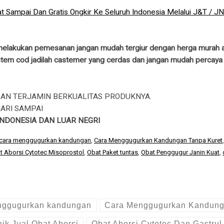
t Sampai Dan Gratis Ongkir Ke Seluruh Indonesia Melalui J&T / J
 melakukan pemesanan jangan mudah tergiur dengan herga murah at
em cod jadilah castemer yang cerdas dan jangan mudah percaya den
DAN TERJAMIN BERKUALITAS PRODUKNYA.
ARI SAMPAI
NDONESIA DAN LUAR NEGRI
cara menggugurkan kandungan
,
Cara Menggugurkan Kandungan Tanpa Kuret
t Aborsi Cytotec Misoprostol
,
Obat Paket tuntas
,
Obat Penggugur Janin Kuat
,
nggugurkan kandungan
Cara Menggugurkan Kandung
nik Jual Obat Aborsi
Obat Aborsi Cytotec Dan Gastrul