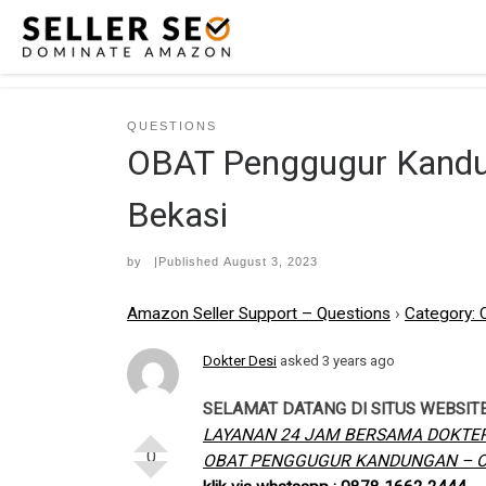
Skip to content
QUESTIONS
OBAT Penggugur Kandun
Bekasi
by
|Published
August 3, 2023
Amazon Seller Support – Questions
›
Category: 
Dokter Desi
asked 3 years ago
SELAMAT DATANG DI SITUS WEBSIT
LAYANAN 24 JAM BERSAMA DOKTER
0
OBAT PENGGUGUR KANDUNGAN – OB