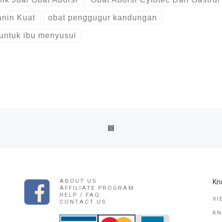
nin Kuat
obat penggugur kandungan
untuk ibu menyusui
BACK TO POST LIST
100% ORI NO.1 DI BEKASI
ABOUT US
Kn
AFFILIATE PROGRAM
HELP / FAQ
VI
CONTACT US
K