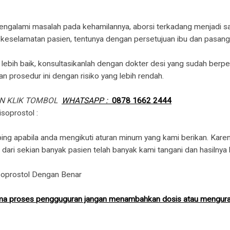
ngalami masalah pada kehamilannya, aborsi terkadang menjadi s
mi keselamatan pasien, tentunya dengan persetujuan ibu dan pasan
bih baik, konsultasikanlah dengan dokter desi yang sudah berp
 prosedur ini dengan risiko yang lebih rendah.
AN KLIK TOMBOL
WHATSAPP :
0878 1662 2444
soprostol :
ng apabila anda mengikuti aturan minum yang kami berikan. Kar
dari sekian banyak pasien telah banyak kami tangani dan hasilnya b
oprostol Dengan Benar
elama proses pengguguran jangan menambahkan dosis atau mengurang