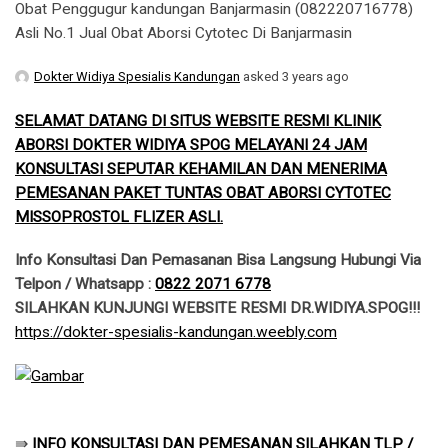
Obat Penggugur kandungan Banjarmasin (082220716778)
Asli No.1 Jual Obat Aborsi Cytotec Di Banjarmasin
Dokter Widiya Spesialis Kandungan
asked 3 years ago
SELAMAT DATANG DI SITUS WEBSITE RESMI KLINIK
ABORSI DOKTER WIDIYA SPOG MELAYANI 24 JAM
KONSULTASI SEPUTAR KEHAMILAN DAN MENERIMA
PEMESANAN PAKET TUNTAS OBAT ABORSI CYTOTEC
MISSOPROSTOL FLIZER ASLI.
Info Konsultasi Dan Pemasanan Bisa Langsung Hubungi Via
Telpon / Whatsapp :
0822 2071 6778
SILAHKAN KUNJUNGI WEBSITE RESMI DR.WIDIYA.SPOG!!!
​https://dokter-spesialis-kandungan.weebly.com
​⇛
INFO KONSULTASI DAN PEMESANAN SILAHKAN TLP /