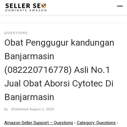
Skip to content
Men
QUESTIONS
Obat Penggugur kandungan
Banjarmasin
(082220716778) Asli No.1
Jual Obat Aborsi Cytotec Di
Banjarmasin
by
|Published
August 1, 2023
Amazon Seller Support – Questions
›
Category: Questions
›