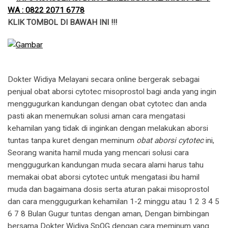
WA : 0822 2071 6778
KLIK TOMBOL DI BAWAH INI !!!
Dokter Widiya Melayani secara online bergerak sebagai
penjual obat aborsi cytotec misoprostol bagi anda yang ingin
menggugurkan kandungan dengan obat cytotec dan anda
pasti akan menemukan solusi aman cara mengatasi
kehamilan yang tidak di inginkan dengan melakukan aborsi
tuntas tanpa kuret dengan meminum
obat aborsi cytotec
ini,
Seorang wanita hamil muda yang mencari solusi cara
menggugurkan kandungan muda secara alami harus tahu
memakai obat aborsi cytotec untuk mengatasi ibu hamil
muda dan bagaimana dosis serta aturan pakai misoprostol
dan cara menggugurkan kehamilan 1-2 minggu atau 1 2 3 4 5
6 7 8 Bulan Gugur tuntas dengan aman, Dengan bimbingan
bersama Dokter Widiya SpOG dengan cara meminum yang