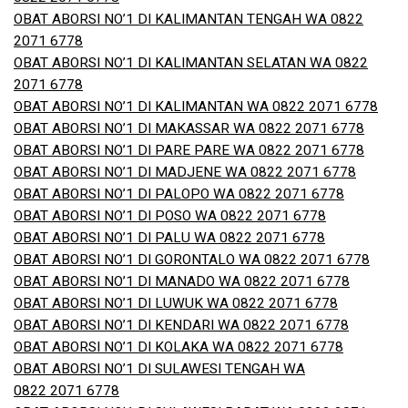
OBAT ABORSI NO’1 DI KALIMANTAN TENGAH WA 0822
2071 6778
OBAT ABORSI NO’1 DI KALIMANTAN SELATAN WA 0822
2071 6778
OBAT ABORSI NO’1 DI KALIMANTAN WA 0822 2071 6778
OBAT ABORSI NO’1 DI MAKASSAR WA 0822 2071 6778
OBAT ABORSI NO’1 DI PARE PARE WA 0822 2071 6778
OBAT ABORSI NO’1 DI MADJENE WA 0822 2071 6778
OBAT ABORSI NO’1 DI PALOPO WA 0822 2071 6778
OBAT ABORSI NO’1 DI POSO WA 0822 2071 6778
OBAT ABORSI NO’1 DI PALU WA 0822 2071 6778
OBAT ABORSI NO’1 DI GORONTALO WA 0822 2071 6778
OBAT ABORSI NO’1 DI MANADO WA 0822 2071 6778
OBAT ABORSI NO’1 DI LUWUK WA 0822 2071 6778
OBAT ABORSI NO’1 DI KENDARI WA 0822 2071 6778
OBAT ABORSI NO’1 DI KOLAKA WA 0822 2071 6778
OBAT ABORSI NO’1 DI SULAWESI TENGAH WA
0822 2071 6778