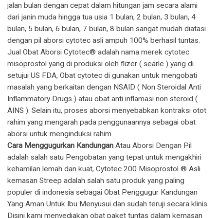
jalan bulan dengan cepat dalam hitungan jam secara alami
dari janin muda hingga tua usia 1 bulan, 2 bulan, 3 bulan, 4
bulan, 5 bulan, 6 bulan, 7 bulan, 8 bulan sangat mudah diatasi
dengan pil aborsi cytotec asli ampuh 100% berhasil tuntas.
​Jual Obat Aborsi Cytotec® adalah nama merek cytotec
misoprostol yang di produksi oleh flizer ( searle ) yang di
setujui US FDA, Obat cytotec di gunakan untuk mengobati
masalah yang berkaitan dengan NSAID ( Non Steroidal Anti
Inflammatory Drugs ) atau obat anti inflamasi non steroid (
AINS ). Selain itu, proses aborsi menyebabkan kontraksi otot
rahim yang mengarah pada penggunaannya sebagai obat
aborsi untuk menginduksi rahim.
Cara Menggugurkan Kandungan
Atau Aborsi Dengan Pil
adalah salah satu Pengobatan yang tepat untuk mengakhiri
kehamilan lemah dan kuat, Cytotec 200 Misoprostol ® Asli
kemasan Streep adalah salah satu produk yang paling
populer di indonesia sebagai Obat Penggugur Kandungan
Yang Aman Untuk Ibu Menyusui dan sudah teruji secara klinis.
Disini kami menyediakan obat paket tuntas dalam kemasan