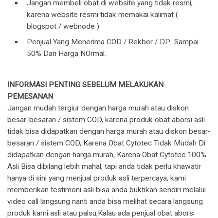
Jangan membeli obat di website yang tidak resmi,
karena website resmi tidak memakai kalimat (
blogspot / webnode )
Penjual Yang Menerima COD / Rekber / DP Sampai
50% Dari Harga NOrmal.
INFORMASI PENTING SEBELUM MELAKUKAN
PEMESANAN
Jangan mudah tergiur dengan harga murah atau diskon
besar-besaran / sistem COD, karena produk obat aborsi asli
tidak bisa didapatkan dengan harga murah atau diskon besar-
besaran / sistem COD, Karena Obat Cytotec Tidak Mudah Di
didapatkan dengan harga murah, Karena Obat Cytotec 100%
Asli Bisa dibilang lebih mahal, tapi anda tidak perlu khawatir
hanya di sini yang menjual produk asli terpercaya, kami
memberikan testimoni asli bisa anda buktikan sendiri melalui
video call langsung nanti anda bisa melihat secara langsung
produk kami asli atau palsu,Kalau ada penjual obat aborsi