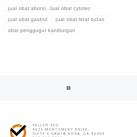
jual obat aborsi. Jual obat cytotec
jual obat gastrul
jual obat telat bulan
obat penggugur kandungan
Post navigation
Previous post
BACK TO POST LIST
OBAT PENGGUGUR KANDUNGAN BANJARMASIN (08222071677
Ne
ION55 JENIS PROMO SLOT BONUS NEW MEMBER 100 DI DEPAN | LINK NAMA SLOT BONUS
SELLER SEO
4525 MONTOMERY DRIVE,
SUITE 5 SANTA ROSA, CA 95409