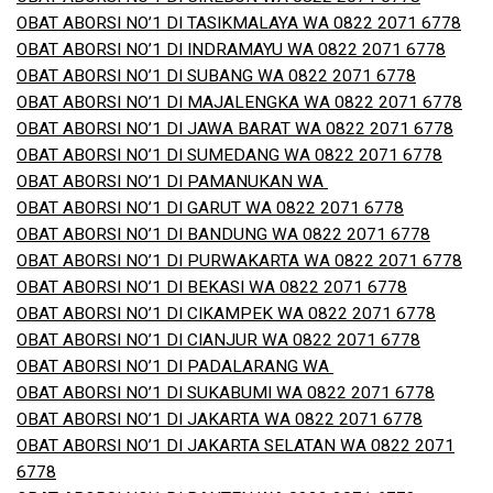
OBAT ABORSI NO’1 DI TASIKMALAYA WA 0822 2071 6778
OBAT ABORSI NO’1 DI INDRAMAYU WA 0822 2071 6778
OBAT ABORSI NO’1 DI SUBANG WA 0822 2071 6778
OBAT ABORSI NO’1 DI MAJALENGKA WA 0822 2071 6778
OBAT ABORSI NO’1 DI JAWA BARAT WA 0822 2071 6778
OBAT ABORSI NO’1 DI SUMEDANG WA 0822 2071 6778
OBAT ABORSI NO’1 DI PAMANUKAN WA
OBAT ABORSI NO’1 DI GARUT WA 0822 2071 6778
OBAT ABORSI NO’1 DI BANDUNG WA 0822 2071 6778
OBAT ABORSI NO’1 DI PURWAKARTA WA 0822 2071 6778
OBAT ABORSI NO’1 DI BEKASI WA 0822 2071 6778
OBAT ABORSI NO’1 DI CIKAMPEK WA 0822 2071 6778
OBAT ABORSI NO’1 DI CIANJUR WA 0822 2071 6778
OBAT ABORSI NO’1 DI PADALARANG WA
OBAT ABORSI NO’1 DI SUKABUMI WA 0822 2071 6778
OBAT ABORSI NO’1 DI JAKARTA WA 0822 2071 6778
OBAT ABORSI NO’1 DI JAKARTA SELATAN WA 0822 2071
6778