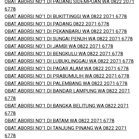
OBAT ABORSI NO’1 DI PADANG SIDEMPUAN WA 0822 2071
6778
OBAT ABORSI NO’1 DI BUKITTINGGI WA 0822 2071 6778
OBAT ABORSI NO’1 DI PADANG 0822 2071 6778
OBAT ABORSI NO’1 DI PEKANBARU WA 0822 2071 6778
OBAT ABORSI NO’1 DI SUNGAI PENUH WA 0822 2071 6778
OBAT ABORSI NO’1 DI JAMBI WA 0822 2071 6778
OBAT ABORSI NO’1 DI BENGKULU WA 0822 2071 6778
OBAT ABORSI NO’1 DI LUBUKLINGGAU WA 0822 2071 6778
OBAT ABORSI NO’1 DI PAGAR ALAM WA 0822 2071 6778
OBAT ABORSI NO’1 DI PRABUMULIH WA 0822 2071 6778
OBAT ABORSI NO’1 DI PALEMBANG WA 0822 2071 6778
OBAT ABORSI NO’1 DI BANDAR LAMPUNG WA 0822 2071
6778
OBAT ABORSI NO’1 DI BANGKA BELITUNG WA 0822 2071
6778
OBAT ABORSI NO’1 DI BATAM WA 0822 2071 6778
OBAT ABORSI NO’1 DI TANJUNG PINANG WA 0822 2071
6778