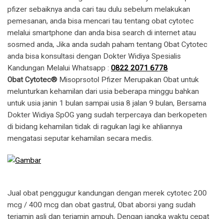
pfizer sebaiknya anda cari tau dulu sebelum melakukan
pemesanan, anda bisa mencari tau tentang obat cytotec
melalui smartphone dan anda bisa search di internet atau
sosmed anda, Jika anda sudah paham tentang Obat Cytotec
anda bisa konsultasi dengan Dokter Widiya Spesialis
Kandungan Melalui Whatsapp :
0822 2071 6778
Obat Cytotec®
Misoprsotol Pfizer Merupakan Obat untuk
melunturkan kehamilan dari usia beberapa minggu bahkan
untuk usia janin 1 bulan sampai usia 8 jalan 9 bulan, Bersama
Dokter Widiya SpOG yang sudah terpercaya dan berkopeten
di bidang kehamilan tidak di ragukan lagi ke ahliannya
mengatasi seputar kehamilan secara medis.
Jual obat penggugur kandungan dengan merek cytotec 200
mcg / 400 mcg dan obat gastrul, Obat aborsi yang sudah
terjamin asli dan terjamin ampuh, Dengan jangka waktu cepat