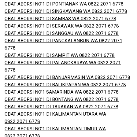
OBAT ABORSI NO’1 DI PONTIANAK WA 0822 2071 6778
OBAT ABORSI NO’1 DI SINGKAWANG WA 0822 2071 6778
OBAT ABORSI NO’1 DI SAMBAS WA 0822 2071 6778
OBAT ABORSI NO’1 DI SERAWAK WA 0822 2071 6778
OBAT ABORSI NO’1 DI SANGGAU WA 0822 2071 6778
OBAT ABORSI NO’1 DI PANGKALANBUN WA 0822 2071
6778
OBAT ABORSI NO’1 DI SAMPIT WA 0822 2071 6778
OBAT ABORSI NO’1 DI PALANGKARAYA WA 0822 2071
6778
OBAT ABORSI NO’1 DI BANJARMASIN WA 0822 2071 6778
OBAT ABORSI NO’1 DI BALIKPAPAN WA 0822 2071 6778
OBAT ABORSI NO’1 SAMARINDA WA 0822 2071 6778
OBAT ABORSI NO’1 DI BONTANG WA 0822 2071 6778
OBAT ABORSI NO’1 DI TARAKAN WA 0822 2071 6778
OBAT ABORSI NO’1 DI KALIMANTAN UTARA WA
0822 2071 6778
OBAT ABORSI NO’1 DI KALIMANTAN TIMUR WA
0822 2071 6778