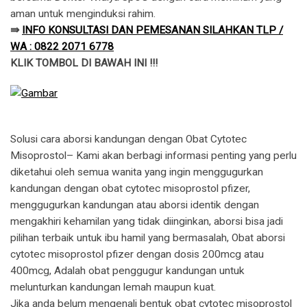
aman untuk menginduksi rahim.
⇛
INFO KONSULTASI DAN PEMESANAN SILAHKAN TLP /
WA : 0822 2071 6778
KLIK TOMBOL DI BAWAH INI !!!
Solusi cara aborsi kandungan dengan Obat Cytotec
Misoprostol– Kami akan berbagi informasi penting yang perlu
diketahui oleh semua wanita yang ingin menggugurkan
kandungan dengan obat cytotec misoprostol pfizer,
menggugurkan kandungan atau aborsi identik dengan
mengakhiri kehamilan yang tidak diinginkan, aborsi bisa jadi
pilihan terbaik untuk ibu hamil yang bermasalah, Obat aborsi
cytotec misoprostol pfizer dengan dosis 200mcg atau
400mcg, Adalah obat penggugur kandungan untuk
melunturkan kandungan lemah maupun kuat.
​Jika anda belum mengenali bentuk obat cytotec misoprostol