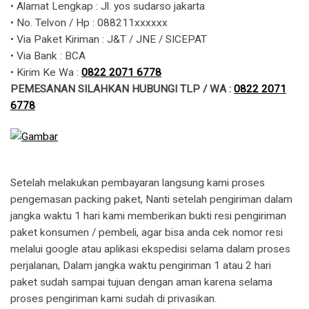
• Alamat Lengkap : Jl. yos sudarso jakarta
• No. Telvon / Hp : 088211xxxxxx
• Via Paket Kiriman : J&T / JNE / SICEPAT
• Via Bank : BCA
• Kirim Ke Wa : ​​
0822 2071 6778
PEMESANAN SILAHKAN HUBUNGI TLP / WA :
0822 2071
6778
Setelah melakukan pembayaran langsung kami proses
pengemasan packing paket, Nanti setelah pengiriman dalam
jangka waktu 1 hari kami memberikan bukti resi pengiriman
paket konsumen / pembeli, agar bisa anda cek nomor resi
melalui google atau aplikasi ekspedisi selama dalam proses
perjalanan, Dalam jangka waktu pengiriman 1 atau 2 hari
paket sudah sampai tujuan dengan aman karena selama
proses pengiriman kami sudah di privasikan.