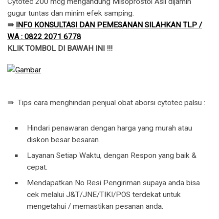
Cytotec 200 mcg mengandung Misoprostol Asli dijamin
gugur tuntas dan minim efek samping.
⇛
INFO KONSULTASI DAN PEMESANAN SILAHKAN TLP /
WA : 0822 2071 6778
KLIK TOMBOL DI BAWAH INI !!!
⇛ Tips cara menghindari penjual obat aborsi cytotec palsu :
Hindari penawaran dengan harga yang murah atau
diskon besar besaran.
Layanan Setiap Waktu, dengan Respon yang baik &
cepat.
Mendapatkan No Resi Pengiriman supaya anda bisa
cek melalui J&T/JNE/TIKI/POS terdekat untuk
mengetahui / memastikan pesanan anda.