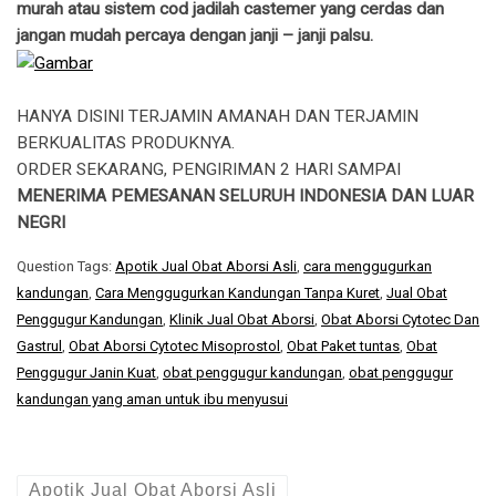
murah atau sistem cod jadilah castemer yang cerdas dan
jangan mudah percaya dengan janji – janji palsu.
HANYA DISINI TERJAMIN AMANAH DAN TERJAMIN
BERKUALITAS PRODUKNYA.
ORDER SEKARANG, PENGIRIMAN 2 HARI SAMPAI
MENERIMA PEMESANAN SELURUH INDONESIA DAN LUAR
NEGRI
Question Tags:
Apotik Jual Obat Aborsi Asli
,
cara menggugurkan
kandungan
,
Cara Menggugurkan Kandungan Tanpa Kuret
,
Jual Obat
Penggugur Kandungan
,
Klinik Jual Obat Aborsi
,
Obat Aborsi Cytotec Dan
Gastrul
,
Obat Aborsi Cytotec Misoprostol
,
Obat Paket tuntas
,
Obat
Penggugur Janin Kuat
,
obat penggugur kandungan
,
obat penggugur
kandungan yang aman untuk ibu menyusui
Apotik Jual Obat Aborsi Asli