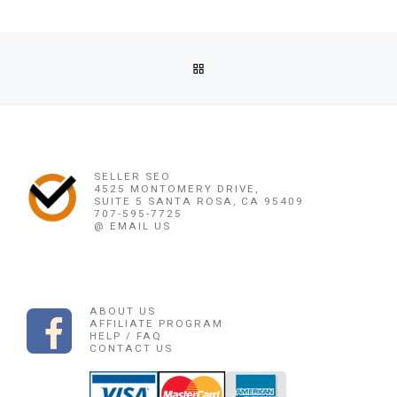
Post navigation
Previous post
BACK TO POST LIST
OBAT ABORSI BANGKA BLITUNG ((0878 1662 2444)) OBA
Ne
OBAT PENGGUGUR KANDUNGAN BANDAR LAMPUNG 
SELLER SEO
4525 MONTOMERY DRIVE,
SUITE 5 SANTA ROSA, CA 95409
707-595-7725
@ EMAIL US
ABOUT US
AFFILIATE PROGRAM
HELP / FAQ
CONTACT US