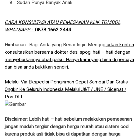
Sudah Punya Banyak Anak.
CARA KONSULTASI ATAU PEMESANAN KLIK TOMBOL
WHATSAPP :
0878 1662 2444
Himbauan : Bagi Anda yang Benar Ingin Mengug
urkan konten
konsultasikan bersama dokter desi spog, hati – hati dengan
menyebarkannya obat palsu. Hanya kami yang bisa di percaya
dan bisa anda buktikan sendiri.
Melalui Via Ekspedisi Pengiriman Cepat Sampai Dan Gratis
Ongkir Ke Seluruh Indonesia Melalui J&T / JNE / Sicepat /
Pos DLL
Disclaimer: Lebih hati – hati sebelum melakukan pemesanan
jangan mudah tergiur dengan herga murah atau sistem cod
karena produk asli tidak bisa di dapatkan dengan harga