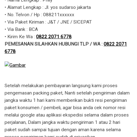
• Nama Lengkap : Prilly
• Alamat Lengkap : Jl. yos sudarso jakarta
• No. Telvon / Hp : 088211xxxxxx
• Via Paket Kiriman : J&T / JNE / SICEPAT
• Via Bank : BCA
• Kirim Ke Wa : ​​
0822 2071 6778
PEMESANAN SILAHKAN HUBUNGI TLP / WA :
0822 2071
6778
Setelah melakukan pembayaran langsung kami proses
pengemasan packing paket, Nanti setelah pengiriman dalam
jangka waktu 1 hari kami memberikan bukti resi pengiriman
paket konsumen / pembeli, agar bisa anda cek nomor resi
melalui google atau aplikasi ekspedisi selama dalam proses
perjalanan, Dalam jangka waktu pengiriman 1 atau 2 hari
paket sudah sampai tujuan dengan aman karena selama