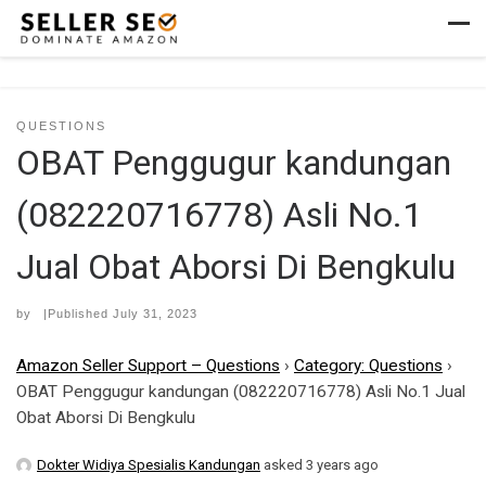
Skip to content
Men
QUESTIONS
OBAT Penggugur kandungan
(082220716778) Asli No.1
Jual Obat Aborsi Di Bengkulu
by
|Published
July 31, 2023
Amazon Seller Support – Questions
›
Category: Questions
›
OBAT Penggugur kandungan (082220716778) Asli No.1 Jual
Obat Aborsi Di Bengkulu
Dokter Widiya Spesialis Kandungan
asked 3 years ago