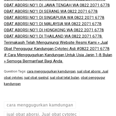
OBAT ABORSI NO’1 DI JAWA TENGAH WA 0822 2071 6778
OBAT ABORSI NO’1 DI SERANG WA 0822 2071 6778
OBAT ABORSI NO’1 DI SINGAPURA WA 0822 2071 6778
OBAT ABORSI NO’1 DI MALAYSIA WA 0822 2071 6778
OBAT ABORSI NO’1 DI HONGKONG WA 0822 2071 6778
OBAT ABORSI NO’1 DI THAILAND WA 0822 2071 6778 ​
Terimakasih Telah Mengunjungi Website Resmi Kami » Jual
Obat Penggugur Kandungan Cytotec Asli #0822 2071 6778
# Cara Menggugurkan Kandungan Untuk Usia Janin 1-8 Bulan
» Semoga Bermanfaat Bagi Anda
Question Tags:
cara menggugurkan kamdungan
,
jual obat aborsi. Jual
obat cytotec
,
jual obat gastrul
,
jual obat telat bulan
,
obat penggugur
kandungan
cara menggugurkan kamdungan
jual obat aborsi. Jual obat cytotec