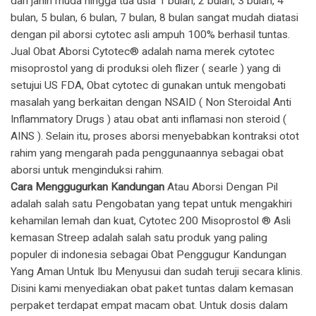
dari janin muda hingga tua usia 1 bulan, 2 bulan, 3 bulan, 4
bulan, 5 bulan, 6 bulan, 7 bulan, 8 bulan sangat mudah diatasi
dengan pil aborsi cytotec asli ampuh 100% berhasil tuntas.
​Jual Obat Aborsi Cytotec® adalah nama merek cytotec
misoprostol yang di produksi oleh flizer ( searle ) yang di
setujui US FDA, Obat cytotec di gunakan untuk mengobati
masalah yang berkaitan dengan NSAID ( Non Steroidal Anti
Inflammatory Drugs ) atau obat anti inflamasi non steroid (
AINS ). Selain itu, proses aborsi menyebabkan kontraksi otot
rahim yang mengarah pada penggunaannya sebagai obat
aborsi untuk menginduksi rahim.
Cara Menggugurkan Kandungan
Atau Aborsi Dengan Pil
adalah salah satu Pengobatan yang tepat untuk mengakhiri
kehamilan lemah dan kuat, Cytotec 200 Misoprostol ® Asli
kemasan Streep adalah salah satu produk yang paling
populer di indonesia sebagai Obat Penggugur Kandungan
Yang Aman Untuk Ibu Menyusui dan sudah teruji secara klinis.
Disini kami menyediakan obat paket tuntas dalam kemasan
perpaket terdapat empat macam obat. Untuk dosis dalam