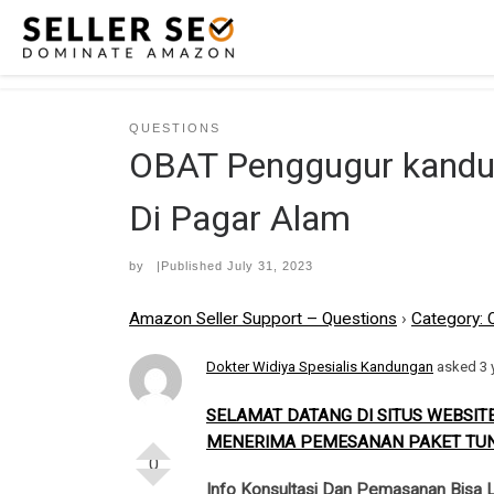
Skip to content
QUESTIONS
OBAT Penggugur kandun
Di Pagar Alam
by
|Published
July 31, 2023
Amazon Seller Support – Questions
›
Category: 
Dokter Widiya Spesialis Kandungan
asked 3 
SELAMAT DATANG DI SITUS WEBSIT
MENERIMA PEMESANAN PAKET TUNT
0
Info Konsultasi Dan Pemasanan Bisa 