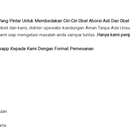
ang Pintar Untuk Membedakan Ciri-Ciri Obat Aborsi Asli Dan Obat 
mbeli dari kami, dokter-spesialis-kandungan Aman Tanpa Ada Uns
Kami siap mengatasi masalah anda sampai tuntas
.Hanya kami penj
atsapp Kepada Kami Dengan Format Pemesanan
ulan
arta