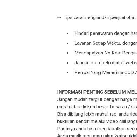
⇛ Tips cara menghindari penjual obat a
Hindari penawaran dengan har
Layanan Setiap Waktu, dengan
Mendapatkan No Resi Pengiri
Jangan membeli obat di websi
Penjual Yang Menerima COD /
INFORMASI PENTING SEBELUM ME
Jangan mudah tergiur dengan harga mu
murah atau diskon besar-besaran / si
Bisa dibilang lebih mahal, tapi anda ti
buktikan sendiri melalui video call la
Pastinya anda bisa mendapatkan secar
Anda masih ragu atau takut ketipu tid