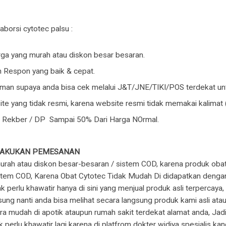
borsi cytotec palsu :
ga yang murah atau diskon besar besaran.
 Respon yang baik & cepat.
man supaya anda bisa cek melalui J&T/JNE/TIKI/POS terdekat un
te yang tidak resmi, karena website resmi tidak memakai kalimat 
 Rekber / DP Sampai 50% Dari Harga NOrmal.
LAKUKAN PEMESANAN
rah atau diskon besar-besaran / sistem COD, karena produk obat a
stem COD, Karena Obat Cytotec Tidak Mudah Di didapatkan denga
dak perlu khawatir hanya di sini yang menjual produk asli terpercay
ngsung nanti anda bisa melihat secara langsung produk kami asli at
a mudah di apotik ataupun rumah sakit terdekat alamat anda, Jad
ak perlu khawatir lagi karena di platfrom dokter widiya spesialis 