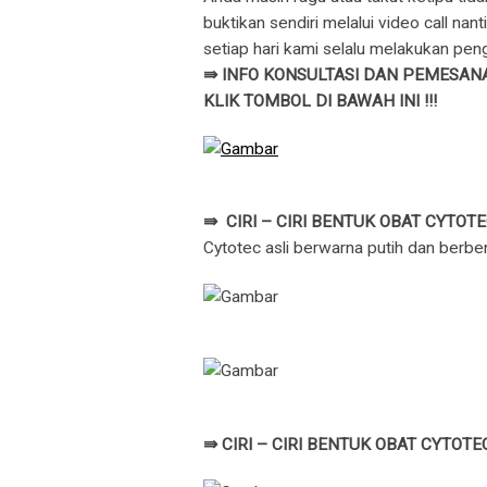
buktikan sendiri melalui video call na
setiap hari kami selalu melakukan pen
⇛ INFO KONSULTASI DAN PEMESANAN
KLIK TOMBOL DI BAWAH INI !!!
⇛ CIRI – CIRI BENTUK OBAT CYTOT
Cytotec asli berwarna putih dan berb
⇛ CIRI – CIRI BENTUK OBAT CYTOT