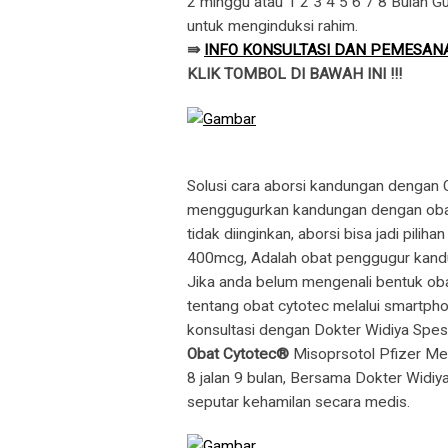
2 minggu atau 1 2 3 4 5 6 7 8 Bulan
untuk menginduksi rahim.
⇛
INFO KONSULTASI DAN PEMESANAN
KLIK TOMBOL DI BAWAH INI !!!
Solusi cara aborsi kandungan dengan O
menggugurkan kandungan dengan obat 
tidak diinginkan, aborsi bisa jadi pil
400mcg, Adalah obat penggugur kand
​Jika anda belum mengenali bentuk ob
tentang obat cytotec melalui smartph
konsultasi dengan Dokter Widiya Spes
Obat Cytotec®
Misoprsotol Pfizer Mer
8 jalan 9 bulan, Bersama Dokter Widiy
seputar kehamilan secara medis.