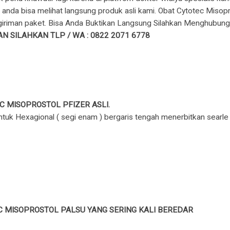
nti anda bisa melihat langsung produk asli kami. Obat Cytotec Misop
giriman paket. Bisa Anda Buktikan Langsung Silahkan Menghubungi 
 SILAHKAN TLP / WA : 0822 2071 6778
EC MISOPROSTOL PFIZER ASLI.
entuk Hexagional ( segi enam ) bergaris tengah menerbitkan sear
EC MISOPROSTOL PALSU YANG SERING KALI BEREDAR