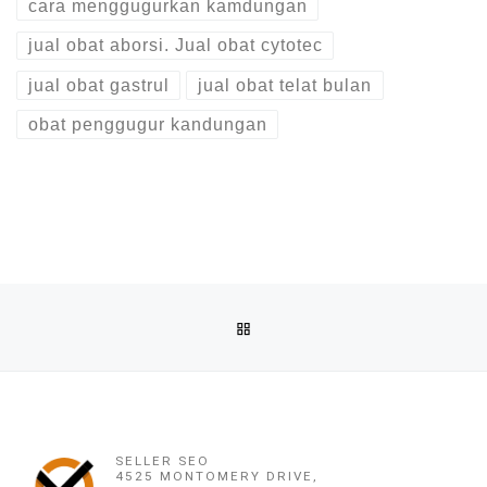
cara menggugurkan kamdungan
jual obat aborsi. Jual obat cytotec
jual obat gastrul
jual obat telat bulan
obat penggugur kandungan
Post navigation
Previous post
BACK TO POST LIST
OBAT PENGGUGUR KANDUNGAN (082220716778) ASLI 100 N
Ne
OBAT PENGGUGUR KANDUNGAN (082220716778
SELLER SEO
4525 MONTOMERY DRIVE,