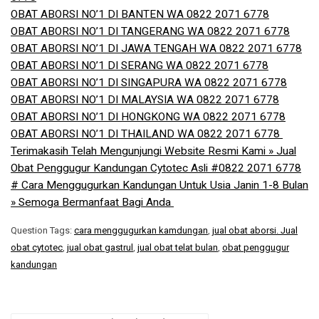
OBAT ABORSI NO’1 DI BANTEN WA 0822 2071 6778
OBAT ABORSI NO’1 DI TANGERANG WA 0822 2071 6778
OBAT ABORSI NO’1 DI JAWA TENGAH WA 0822 2071 6778
OBAT ABORSI NO’1 DI SERANG WA 0822 2071 6778
OBAT ABORSI NO’1 DI SINGAPURA WA 0822 2071 6778
OBAT ABORSI NO’1 DI MALAYSIA WA 0822 2071 6778
OBAT ABORSI NO’1 DI HONGKONG WA 0822 2071 6778
OBAT ABORSI NO’1 DI THAILAND WA 0822 2071 6778 ​
Terimakasih Telah Mengunjungi Website Resmi Kami » Jual
Obat Penggugur Kandungan Cytotec Asli #0822 2071 6778
# Cara Menggugurkan Kandungan Untuk Usia Janin 1-8 Bulan
» Semoga Bermanfaat Bagi Anda
Question Tags:
cara menggugurkan kamdungan
,
jual obat aborsi. Jual
obat cytotec
,
jual obat gastrul
,
jual obat telat bulan
,
obat penggugur
kandungan