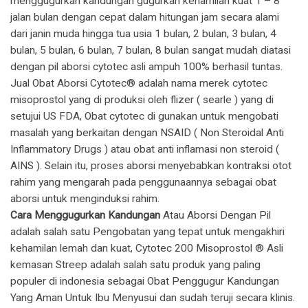
menggugurkan kandungan gugurkan kehamilan kuat 1 – 8
jalan bulan dengan cepat dalam hitungan jam secara alami
dari janin muda hingga tua usia 1 bulan, 2 bulan, 3 bulan, 4
bulan, 5 bulan, 6 bulan, 7 bulan, 8 bulan sangat mudah diatasi
dengan pil aborsi cytotec asli ampuh 100% berhasil tuntas.
​Jual Obat Aborsi Cytotec® adalah nama merek cytotec
misoprostol yang di produksi oleh flizer ( searle ) yang di
setujui US FDA, Obat cytotec di gunakan untuk mengobati
masalah yang berkaitan dengan NSAID ( Non Steroidal Anti
Inflammatory Drugs ) atau obat anti inflamasi non steroid (
AINS ). Selain itu, proses aborsi menyebabkan kontraksi otot
rahim yang mengarah pada penggunaannya sebagai obat
aborsi untuk menginduksi rahim.
Cara Menggugurkan Kandungan
Atau Aborsi Dengan Pil
adalah salah satu Pengobatan yang tepat untuk mengakhiri
kehamilan lemah dan kuat, Cytotec 200 Misoprostol ® Asli
kemasan Streep adalah salah satu produk yang paling
populer di indonesia sebagai Obat Penggugur Kandungan
Yang Aman Untuk Ibu Menyusui dan sudah teruji secara klinis.