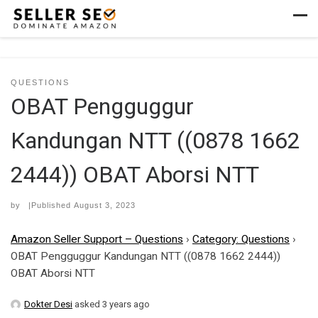
Skip to content
Men
QUESTIONS
OBAT Pengguggur
Kandungan NTT ((0878 1662
2444)) OBAT Aborsi NTT
by
|Published
August 3, 2023
Amazon Seller Support – Questions
›
Category: Questions
›
OBAT Pengguggur Kandungan NTT ((0878 1662 2444))
OBAT Aborsi NTT
Dokter Desi
asked 3 years ago