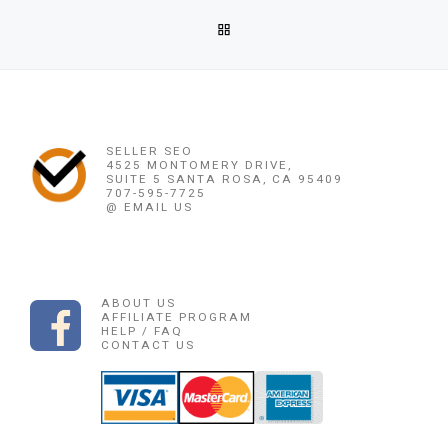
Post navigation
Previous post
BACK TO POST LIST
OBAT PENGGUGGUR KANDUNGAN NTT ((0878 1662 2444)) 
Ne
OBAT PENGGUGGUR KANDUNGAN NTT
SELLER SEO
4525 MONTOMERY DRIVE,
SUITE 5 SANTA ROSA, CA 95409
707-595-7725
@ EMAIL US
ABOUT US
AFFILIATE PROGRAM
HELP / FAQ
CONTACT US