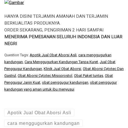
HANYA DISINI TERJAMIN AMANAH DAN TERJAMIN
BERKUALITAS PRODUKNYA.
ORDER SEKARANG, PENGIRIMAN 2 HARI SAMPAI
MENERIMA PEMESANAN SELURUH INDONESIA DAN LUAR
NEGRI
Question Tags:
Apotik Jual Obat Aborsi Asli
,
cara menggugurkan
kandungan
,
Cara Menggugurkan Kandungan Tanpa Kuret
,
Jual Obat
Penggugur Kandungan
,
Klinik Jual Obat Aborsi
,
Obat Aborsi Cytotec Dan
Gastrul
,
Obat Aborsi Cytotec Misoprostol
,
Obat Paket tuntas
,
Obat
Penggugur Janin Kuat
,
obat penggugur kandungan
,
obat penggugur
kandungan yang aman untuk ibu menyusui
Apotik Jual Obat Aborsi Asli
cara menggugurkan kandungan