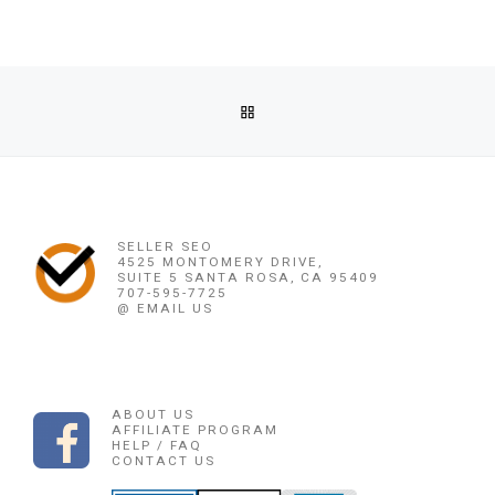
Post navigation
Previous post
BACK TO POST LIST
OBAT ABORSI ORIGINAL TASIKMALAYA 085225165189 OBA
Ne
OBAT ABORSI ORIGINAL TASIKMALAYA 08522
SELLER SEO
4525 MONTOMERY DRIVE,
SUITE 5 SANTA ROSA, CA 95409
707-595-7725
@ EMAIL US
ABOUT US
AFFILIATE PROGRAM
HELP / FAQ
CONTACT US