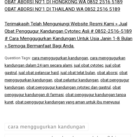
OBAT ABORSI NO’1 DI HONGKONG WA 0852 2516 5189
OBAT ABORSI NO’1 DI THAILAND WA 0852 2516 5189
Terimakasih Telah Mengunjungi Website Resmi Kami » Jual
Obat Penggugur Kandungan Cytotec Asli # 0852-2516-5189
# Cara Menggugurkan Kandungan Untuk Usia Janin 1-8 Bulan
» Semoga Bermanfaat Bagi Anda.
Question Tags:
cara menggugurkan kandungan
,
cara menggugurkan
kandungan dalam 24 jam secara alami
,
jual obat cytotec
,
jual obat
gastrul
,
jual obat pelancar haid
,
jual obat telat bulan
,
obat aborsi
,
obat
menggugurkan kandungan
,
obat peluntur kandungan
,
obat penggugur
kandungan
,
obat penggugur kandungan cytotec dan gastrul
,
obat
penggugur kandungan di farmasi
,
obat penggugur kandungan tanpa
kuret
,
obat penggugur kandungan yang aman untuk ibu menyusui
cara menggugurkan kandungan