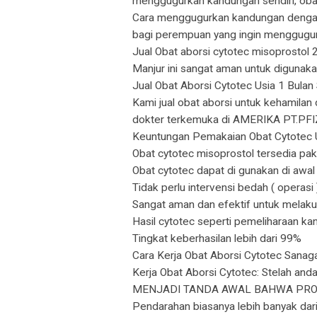
menggugurkan kandungan sendiri, obat
Cara menggugurkan kandungan dengan 
bagi perempuan yang ingin menggugur
Jual Obat aborsi cytotec misoprostol 
Manjur ini sangat aman untuk digunaka
Jual Obat Aborsi Cytotec Usia 1 Bulan
Kami jual obat aborsi untuk kehamilan 
dokter terkemuka di AMERIKA PT.PF
Keuntungan Pemakaian Obat Cytotec
Obat cytotec misoprostol tersedia pa
Obat cytotec dapat di gunakan di awal
Tidak perlu intervensi bedah ( operasi 
Sangat aman dan efektif untuk melakuk
Hasil cytotec seperti pemeliharaan ka
Tingkat keberhasilan lebih dari 99%
Cara Kerja Obat Aborsi Cytotec Sanag
Kerja Obat Aborsi Cytotec: Stelah
MENJADI TANDA AWAL BAHWA PROSES P
Pendarahan biasanya lebih banyak dari