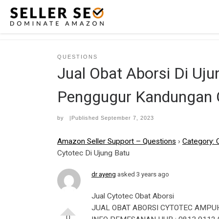
Skip to content
QUESTIONS
Jual Obat Aborsi Di Uj
Penggugur Kandungan C
by
|Published
September 7, 2023
Amazon Seller Support – Questions
›
Category: 
Cytotec Di Ujung Batu
dr ayeng
asked 3 years ago
Jual Cytotec Obat Aborsi
JUAL OBAT ABORSI CYTOTEC AMPUH
0