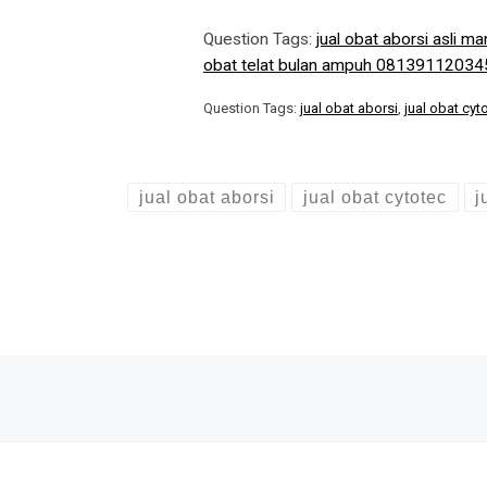
Question Tags:
jual obat aborsi asli 
obat telat bulan ampuh 08139112034
Question Tags:
jual obat aborsi
,
jual obat cyt
jual obat aborsi
jual obat cytotec
j
Post navigation
Previous post
JUAL OBAT ABORSI DI UJUNG BATU ( 100% ASLI NO.1 ) 