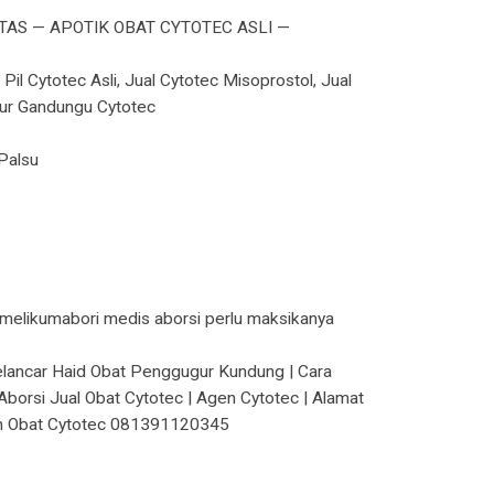
AS — APOTIK OBAT CYTOTEC ASLI —
Pil Cytotec Asli, Jual Cytotec Misoprostol, Jual
ugur Gandungu Cytotec
Palsu
g melikumabori medis aborsi perlu maksikanya
Pelancar Haid Obat Penggugur Kundung | Cara
borsi Jual Obat Cytotec | Agen Cytotec | Alamat
ayah Obat Cytotec 081391120345