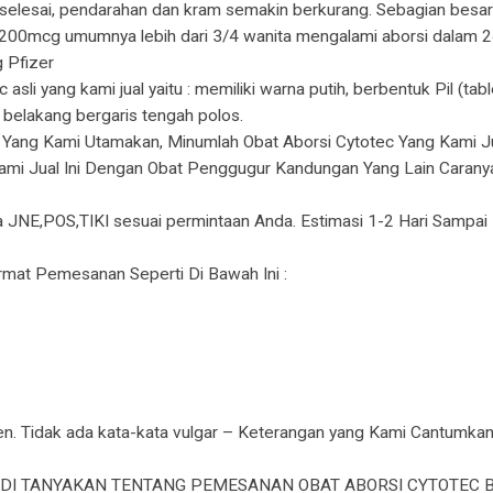
 selesai, pendarahan dan kram semakin berkurang. Sebagian besa
200mcg umumnya lebih dari 3/4 wanita mengalami aborsi dalam 24 
 Pfizer
ec asli yang kami jual yaitu : memiliki warna putih, berbentuk Pil (
i belakang bergaris tengah polos.
Yang Kami Utamakan, Minumlah Obat Aborsi Cytotec Yang Kami J
mi Jual Ini Dengan Obat Penggugur Kandungan Yang Lain Carany
a JNE,POS,TIKI sesuai permintaan Anda. Estimasi 1-2 Hari Sampai
at Pemesanan Seperti Di Bawah Ini :
. Tidak ada kata-kata vulgar – Keterangan yang Kami Cantumka
N DI TANYAKAN TENTANG PEMESANAN OBAT ABORSI CYTOTEC B