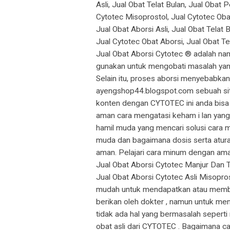
Asli, Jual Obat Telat Bulan, Jual Obat 
Cytotec Misoprostol, Jual Cytotec Oba
Jual Obat Aborsi Asli, Jual Obat Telat
Jual Cytotec Obat Aborsi, Jual Obat T
Jual Obat Aborsi Cytotec ® adalah na
gunakan untuk mengobati masalah yang 
Selain itu, proses aborsi menyebabka
ayengshop44.blogspot.com sebuah situ
konten dengan CYTOTEC ini anda bisa
aman cara mengatasi keham i lan yang
hamil muda yang mencari solusi cara 
muda dan bagaimana dosis serta atura
aman. Pelajari cara minum dengan ama
Jual Obat Aborsi Cytotec Manjur Dan 
Jual Obat Aborsi Cytotec Asli Misopros
mudah untuk mendapatkan atau membeli
berikan oleh dokter , namun untuk men
tidak ada hal yang bermasalah seperti
obat asli dari CYTOTEC . Bagaimana c