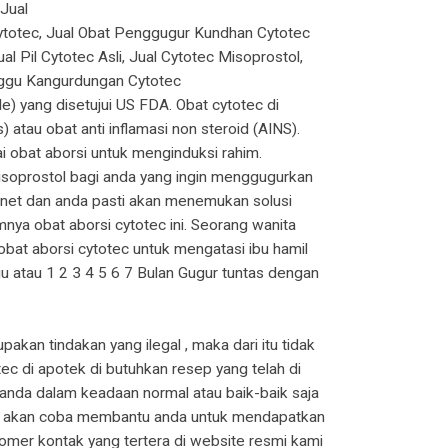
 Jual
 Cytotec, Jual Obat Penggugur Kundhan Cytotec
l Pil Cytotec Asli, Jual Cytotec Misoprostol,
enggu Kangurdungan Cytotec
) yang disetujui US FDA. Obat cytotec di
atau obat anti inflamasi non steroid (AINS).
 obat aborsi untuk menginduksi rahim.
isoprostol bagi anda yang ingin menggugurkan
.net dan anda pasti akan menemukan solusi
ya obat aborsi cytotec ini. Seorang wanita
at aborsi cytotec untuk mengatasi ibu hamil
 atau 1 2 3 4 5 6 7 Bulan Gugur tuntas dengan
akan tindakan yang ilegal , maka dari itu tidak
c di apotek di butuhkan resep yang telah di
 anda dalam keadaan normal atau baik-baik saja
 kami akan coba membantu anda untuk mendapatkan
omer kontak yang tertera di website resmi kami