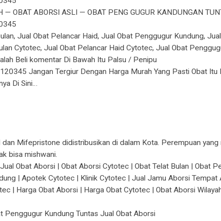
0345
 — OBAT ABORSI ASLI — OBAT PENG GUGUR KANDUNGAN TUNT
0345
 Bulan, Jual Obat Pelancar Haid, Jual Obat Penggugur Kundung, Jual 
Bulan Cytotec, Jual Obat Pelancar Haid Cytotec, Jual Obat Pengg
lah Beli komentar Di Bawah Itu Palsu / Penipu
1120345 Jangan Tergiur Dengan Harga Murah Yang Pasti Obat Itu 
ya Di Sini…
tol dan Mifepristone didistribusikan di dalam Kota. Perempuan yan
ak bisa mishwani.
ual Obat Aborsi | Obat Aborsi Cytotec | Obat Telat Bulan | Obat 
g | Apotek Cytotec | Klinik Cytotec | Jual Jamu Aborsi Tempat A
otec | Harga Obat Aborsi | Harga Obat Cytotec | Obat Aborsi Wil
at Penggugur Kundung Tuntas Jual Obat Aborsi