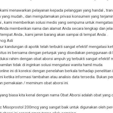
ne kami menawarkan pelayanan kepada pelanggan yang handal , tra
n yang mudah , dan mengutamakan privasi konsumen yang terjamin . 
mi , kami memberikan solusi medis yang sempurna untuk mengatas
g Anda memberikan nama dan alamat Anda secara lengkap dan jela
 tempat Anda , kami jamin barang akan sampai di tempat Anda .
mcg Asli
ur kandungan di apotik telah terbukti sangat efektif mengatasi ke
situs ini bersama dengan petunjuk yang disediakan penggunaan di k
si rahim dengan obat aborsi ampuh yg terbukti sangat efektif me
amilan tidak di inginkan solusi mengatasi wanita hamil muda.
nline ini di koreksi dengan penelahan berkala terhadap penelitian
 ketika informasi tambahan atau analisis data tersedia. Bukan pen
n pemakaian / meminum obat aborsi ini.
 yang biasa kita kenal dengan nama Obat Aborsi adalah obat yang 
otec Misoprostol 200mcg yang sangat baik untuk digunakan oleh pe