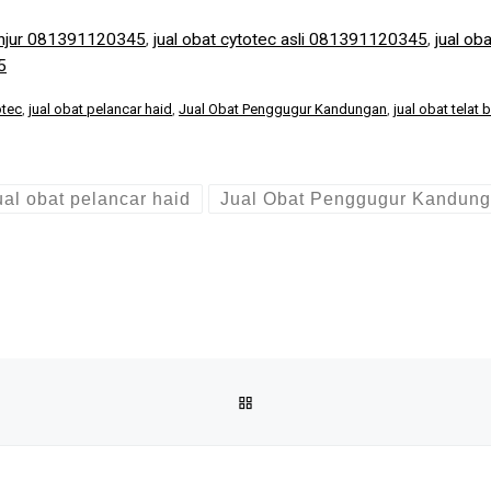
manjur 081391120345
,
jual obat cytotec asli 081391120345
,
jual ob
5
otec
,
jual obat pelancar haid
,
Jual Obat Penggugur Kandungan
,
jual obat telat 
ual obat pelancar haid
Jual Obat Penggugur Kandun
BACK TO POST LIST
081391120345 JUAL OBAT PENGGUGUR KANDUNGAN CYTOTEC DI 