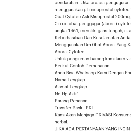
pendarahan . Jika proses penguguran
menggunakan pil misoprostol cytotec 
Obat Cytotec Asli Misoprostol 200mcg
Ciri ciri obat penggugur (aborsi) cytot
angka 1461, memiliki garis tengah, sis
Keberhasilaan Dan Keselamatan Anda 
Menggunakan Um Obat Aborsi Yang Ka
Aborsi Cytotec
Untuk pengiriman barang kami kirim vi
Berikut Contoh Pemesanan
Anda Bisa Whatsapp Kami Dengan Form
Nama Lengkap :
Alamat Lengkap :
No Hp Aktif :
Barang Pesanan :
Transfer Bank : BRI :
Kami Akan Menjaga PRIVASI Konsumen
herbal.
JIKA ADA PERTANYA’AN YANG INGI