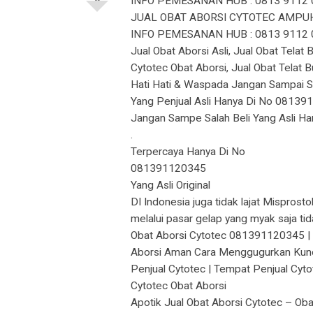
INFO PEMESANAN HUB : 0813 9112 
JUAL OBAT ABORSI CYTOTEC AMPUH
INFO PEMESANAN HUB : 0813 9112 
Jual Obat Aborsi Asli, Jual Obat Telat
Cytotec Obat Aborsi, Jual Obat Telat 
Hati Hati & Waspada Jangan Sampai Sa
Yang Penjual Asli Hanya Di No 08139
Jangan Sampe Salah Beli Yang Asli Han
.
Terpercaya Hanya Di No
081391120345
Yang Asli Original
DI Indonesia juga tidak lajat Mispros
melalui pasar gelap yang myak saja tid
Obat Aborsi Cytotec 081391120345 | J
Aborsi Aman Cara Menggugurkan Kundun
Penjual Cytotec | Tempat Penjual Cyt
Cytotec Obat Aborsi
Apotik Jual Obat Aborsi Cytotec – Ob