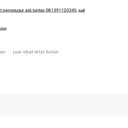
at penggugur asli tuntas 081391120345
,
jual
bulan
gan
jual obat telat bulan
Ne
UJUNG BATU
JUAL OBAT ABORSI COD DI UJUNG BATU 082136533378 APOTIK JUAL CYTOTEC PENGGUGUR J