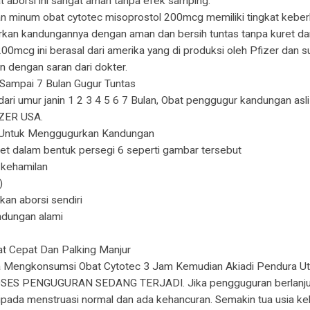
 aborsi ini sangat aman tanpa efek samping.
minum obat cytotec misoprostol 200mcg memiliki tingkat keberh
kan kandungannya dengan aman dan bersih tuntas tanpa kuret da
200mcg ini berasal dari amerika yang di produksi oleh Pfizer dan 
n dengan saran dari dokter.
 Sampai 7 Bulan Gugur Tuntas
dari umur janin 1 2 3 4 5 6 7 Bulan, Obat penggugur kandungan asli
IZER USA.
 Untuk Menggugurkan Kandungan
ket dalam bentuk persegi 6 seperti gambar tersebut
 kehamilan
)
an aborsi sendiri
ndungan alami
at Cepat Dan Palking Manjur
 anda Mengkonsumsi Obat Cytotec 3 Jam Kemudian Akiadi Pendu
ENGUGURAN SEDANG TERJADI. Jika pengguguran berlanjut, pend
pada menstruasi normal dan ada kehancuran. Semakin tua usia keham