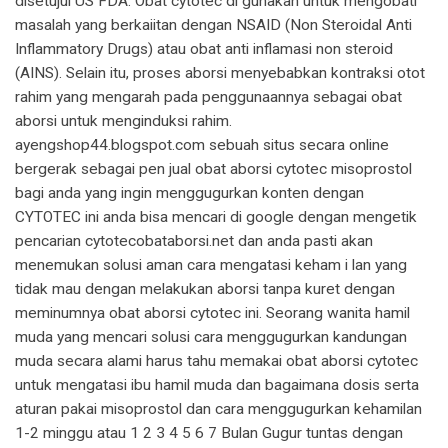
disetujui US FDA. Obat cytotec di gunakan untuk mengobati
masalah yang berkaiitan dengan NSAID (Non Steroidal Anti
Inflammatory Drugs) atau obat anti inflamasi non steroid
(AINS). Selain itu, proses aborsi menyebabkan kontraksi otot
rahim yang mengarah pada penggunaannya sebagai obat
aborsi untuk menginduksi rahim.
ayengshop44.blogspot.com sebuah situs secara online
bergerak sebagai pen jual obat aborsi cytotec misoprostol
bagi anda yang ingin menggugurkan konten dengan
CYTOTEC ini anda bisa mencari di google dengan mengetik
pencarian cytotecobataborsi.net dan anda pasti akan
menemukan solusi aman cara mengatasi keham i lan yang
tidak mau dengan melakukan aborsi tanpa kuret dengan
meminumnya obat aborsi cytotec ini. Seorang wanita hamil
muda yang mencari solusi cara menggugurkan kandungan
muda secara alami harus tahu memakai obat aborsi cytotec
untuk mengatasi ibu hamil muda dan bagaimana dosis serta
aturan pakai misoprostol dan cara menggugurkan kehamilan
1-2 minggu atau 1 2 3 4 5 6 7 Bulan Gugur tuntas dengan