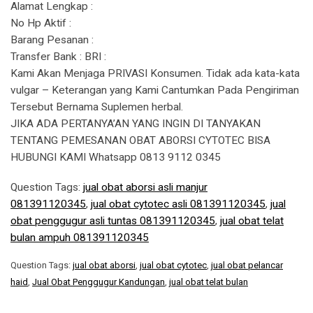
Alamat Lengkap :
No Hp Aktif :
Barang Pesanan :
Transfer Bank : BRI :
Kami Akan Menjaga PRIVASI Konsumen. Tidak ada kata-kata
vulgar – Keterangan yang Kami Cantumkan Pada Pengiriman
Tersebut Bernama Suplemen herbal.
JIKA ADA PERTANYA’AN YANG INGIN DI TANYAKAN
TENTANG PEMESANAN OBAT ABORSI CYTOTEC BISA
HUBUNGI KAMI Whatsapp 0813 9112 0345
Question Tags:
jual obat aborsi asli manjur
081391120345
,
jual obat cytotec asli 081391120345
,
jual
obat penggugur asli tuntas 081391120345
,
jual obat telat
bulan ampuh 081391120345
Question Tags:
jual obat aborsi
,
jual obat cytotec
,
jual obat pelancar
haid
,
Jual Obat Penggugur Kandungan
,
jual obat telat bulan