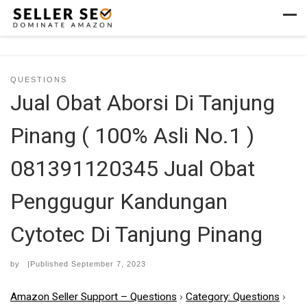
Skip to content
Men
QUESTIONS
Jual Obat Aborsi Di Tanjung
Pinang ( 100% Asli No.1 )
081391120345 Jual Obat
Penggugur Kandungan
Cytotec Di Tanjung Pinang
by
|Published
September 7, 2023
Amazon Seller Support – Questions
›
Category: Questions
›