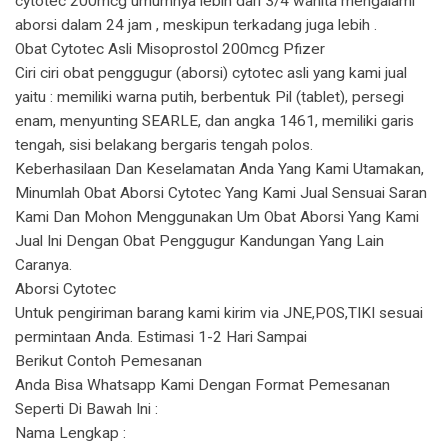
cytotec 200mcg umumnya lebih dari 3/4 wanita mengalami
aborsi dalam 24 jam , meskipun terkadang juga lebih .
Obat Cytotec Asli Misoprostol 200mcg Pfizer
Ciri ciri obat penggugur (aborsi) cytotec asli yang kami jual
yaitu : memiliki warna putih, berbentuk Pil (tablet), persegi
enam, menyunting SEARLE, dan angka 1461, memiliki garis
tengah, sisi belakang bergaris tengah polos.
Keberhasilaan Dan Keselamatan Anda Yang Kami Utamakan,
Minumlah Obat Aborsi Cytotec Yang Kami Jual Sensuai Saran
Kami Dan Mohon Menggunakan Um Obat Aborsi Yang Kami
Jual Ini Dengan Obat Penggugur Kandungan Yang Lain
Caranya.
Aborsi Cytotec
Untuk pengiriman barang kami kirim via JNE,POS,TIKI sesuai
permintaan Anda. Estimasi 1-2 Hari Sampai
Berikut Contoh Pemesanan
Anda Bisa Whatsapp Kami Dengan Format Pemesanan
Seperti Di Bawah Ini :
Nama Lengkap :