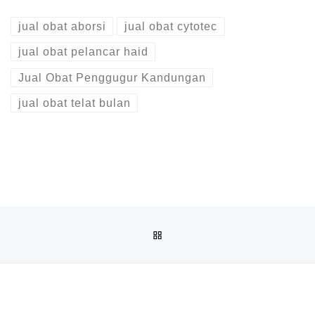
jual obat aborsi
jual obat cytotec
jual obat pelancar haid
Jual Obat Penggugur Kandungan
jual obat telat bulan
Post navigation
Previous post
BACK TO POST LIST
JUAL OBAT ABORSI DI TANJUNG PINANG ( 100% ASLI NO.
Ne
JUAL OBAT ABORSI COD DI NONGSA 082136533378 APOTIK JUAL CYTOTEC PENGGUGUR