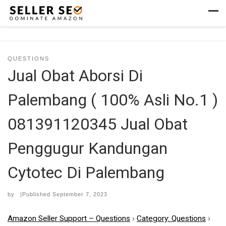
Skip to content
Men
QUESTIONS
Jual Obat Aborsi Di
Palembang ( 100% Asli No.1 )
081391120345 Jual Obat
Penggugur Kandungan
Cytotec Di Palembang
by
|Published
September 7, 2023
Amazon Seller Support – Questions
›
Category: Questions
›