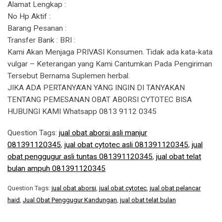
Alamat Lengkap :
No Hp Aktif :
Barang Pesanan :
Transfer Bank : BRI :
Kami Akan Menjaga PRIVASI Konsumen. Tidak ada kata-kata
vulgar – Keterangan yang Kami Cantumkan Pada Pengiriman
Tersebut Bernama Suplemen herbal.
JIKA ADA PERTANYA’AN YANG INGIN DI TANYAKAN
TENTANG PEMESANAN OBAT ABORSI CYTOTEC BISA
HUBUNGI KAMI Whatsapp 0813 9112 0345
Question Tags:
jual obat aborsi asli manjur
081391120345
,
jual obat cytotec asli 081391120345
,
jual
obat penggugur asli tuntas 081391120345
,
jual obat telat
bulan ampuh 081391120345
Question Tags:
jual obat aborsi
,
jual obat cytotec
,
jual obat pelancar
haid
,
Jual Obat Penggugur Kandungan
,
jual obat telat bulan