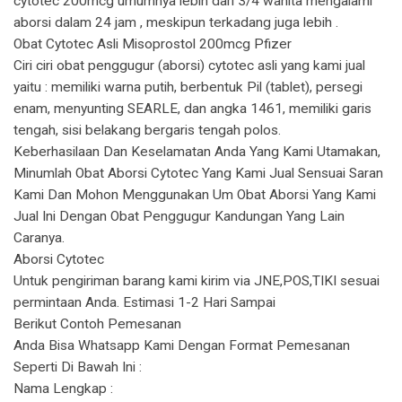
cytotec 200mcg umumnya lebih dari 3/4 wanita mengalami
aborsi dalam 24 jam , meskipun terkadang juga lebih .
Obat Cytotec Asli Misoprostol 200mcg Pfizer
Ciri ciri obat penggugur (aborsi) cytotec asli yang kami jual
yaitu : memiliki warna putih, berbentuk Pil (tablet), persegi
enam, menyunting SEARLE, dan angka 1461, memiliki garis
tengah, sisi belakang bergaris tengah polos.
Keberhasilaan Dan Keselamatan Anda Yang Kami Utamakan,
Minumlah Obat Aborsi Cytotec Yang Kami Jual Sensuai Saran
Kami Dan Mohon Menggunakan Um Obat Aborsi Yang Kami
Jual Ini Dengan Obat Penggugur Kandungan Yang Lain
Caranya.
Aborsi Cytotec
Untuk pengiriman barang kami kirim via JNE,POS,TIKI sesuai
permintaan Anda. Estimasi 1-2 Hari Sampai
Berikut Contoh Pemesanan
Anda Bisa Whatsapp Kami Dengan Format Pemesanan
Seperti Di Bawah Ini :
Nama Lengkap :