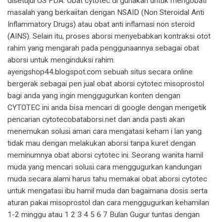
disetujui US FDA. Obat cytotec di gunakan untuk mengobati
masalah yang berkaiitan dengan NSAID (Non Steroidal Anti
Inflammatory Drugs) atau obat anti inflamasi non steroid
(AINS). Selain itu, proses aborsi menyebabkan kontraksi otot
rahim yang mengarah pada penggunaannya sebagai obat
aborsi untuk menginduksi rahim.
ayengshop44.blogspot.com sebuah situs secara online
bergerak sebagai pen jual obat aborsi cytotec misoprostol
bagi anda yang ingin menggugurkan konten dengan
CYTOTEC ini anda bisa mencari di google dengan mengetik
pencarian cytotecobataborsi.net dan anda pasti akan
menemukan solusi aman cara mengatasi keham i lan yang
tidak mau dengan melakukan aborsi tanpa kuret dengan
meminumnya obat aborsi cytotec ini. Seorang wanita hamil
muda yang mencari solusi cara menggugurkan kandungan
muda secara alami harus tahu memakai obat aborsi cytotec
untuk mengatasi ibu hamil muda dan bagaimana dosis serta
aturan pakai misoprostol dan cara menggugurkan kehamilan
1-2 minggu atau 1 2 3 4 5 6 7 Bulan Gugur tuntas dengan