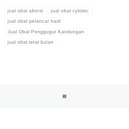
jual obat aborsi
jual obat cytotec
jual obat pelancar haid
Jual Obat Penggugur Kandungan
jual obat telat bulan
Post navigation
Previous post
BACK TO POST LIST
JUAL OBAT ABORSI COD DI PAGAR ALAM 082136533378 A
Ne
JUAL OBAT ABORSI DI PALEMBANG ( 100% ASLI NO.1 ) 081391120345 JUAL OBAT PENGGUGUR