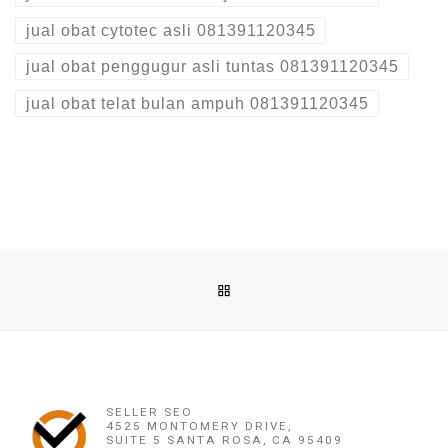
jual obat cytotec asli 081391120345
jual obat penggugur asli tuntas 081391120345
jual obat telat bulan ampuh 081391120345
Post navigation
Previous post
BACK TO POST LIST
JUAL OBAT ABORSI COD DI MUARA BELITI BARU / MUSI R
Ne
JUAL OBAT ABORSI DI MUARA ENIM / TANJUNG ENIM ( 100% ASLI NO.1 ) 081391120345 JUAL OBAT PENGGUGUR KANDUN
SELLER SEO
4525 MONTOMERY DRIVE,
SUITE 5 SANTA ROSA, CA 95409