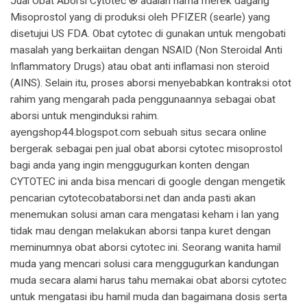
Jual Obat Aborsi Cytotec ® adalah nama merek dagang
Misoprostol yang di produksi oleh PFIZER (searle) yang
disetujui US FDA. Obat cytotec di gunakan untuk mengobati
masalah yang berkaiitan dengan NSAID (Non Steroidal Anti
Inflammatory Drugs) atau obat anti inflamasi non steroid
(AINS). Selain itu, proses aborsi menyebabkan kontraksi otot
rahim yang mengarah pada penggunaannya sebagai obat
aborsi untuk menginduksi rahim.
ayengshop44.blogspot.com sebuah situs secara online
bergerak sebagai pen jual obat aborsi cytotec misoprostol
bagi anda yang ingin menggugurkan konten dengan
CYTOTEC ini anda bisa mencari di google dengan mengetik
pencarian cytotecobataborsi.net dan anda pasti akan
menemukan solusi aman cara mengatasi keham i lan yang
tidak mau dengan melakukan aborsi tanpa kuret dengan
meminumnya obat aborsi cytotec ini. Seorang wanita hamil
muda yang mencari solusi cara menggugurkan kandungan
muda secara alami harus tahu memakai obat aborsi cytotec
untuk mengatasi ibu hamil muda dan bagaimana dosis serta