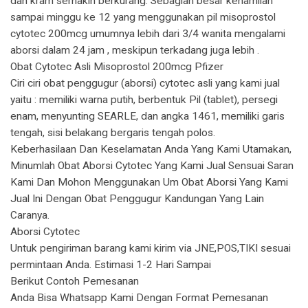
dan kram semakin berkurang. Sebagian besar kehamilan
sampai minggu ke 12 yang menggunakan pil misoprostol
cytotec 200mcg umumnya lebih dari 3/4 wanita mengalami
aborsi dalam 24 jam , meskipun terkadang juga lebih .
Obat Cytotec Asli Misoprostol 200mcg Pfizer
Ciri ciri obat penggugur (aborsi) cytotec asli yang kami jual
yaitu : memiliki warna putih, berbentuk Pil (tablet), persegi
enam, menyunting SEARLE, dan angka 1461, memiliki garis
tengah, sisi belakang bergaris tengah polos.
Keberhasilaan Dan Keselamatan Anda Yang Kami Utamakan,
Minumlah Obat Aborsi Cytotec Yang Kami Jual Sensuai Saran
Kami Dan Mohon Menggunakan Um Obat Aborsi Yang Kami
Jual Ini Dengan Obat Penggugur Kandungan Yang Lain
Caranya.
Aborsi Cytotec
Untuk pengiriman barang kami kirim via JNE,POS,TIKI sesuai
permintaan Anda. Estimasi 1-2 Hari Sampai
Berikut Contoh Pemesanan
Anda Bisa Whatsapp Kami Dengan Format Pemesanan