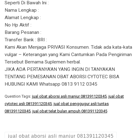
Seperti Di Bawah Ini :
Nama Lengkap :
Alamat Lengkap :
No Hp Aktif :
Barang Pesanan :
Transfer Bank : BRI :
Kami Akan Menjaga PRIVASI Konsumen. Tidak ada kata-kata
vulgar – Keterangan yang Kami Cantumkan Pada Pengiriman
Tersebut Bernama Suplemen herbal.
JIKA ADA PERTANYA’AN YANG INGIN DI TANYAKAN
TENTANG PEMESANAN OBAT ABORSI CYTOTEC BISA
HUBUNGI KAMI Whatsapp 0813 9112 0345
Question Tags:
jual obat aborsi asli manjur 081391120345
,
jual obat
cytotec asli 081391120345
,
jual obat penggugur asli tuntas
081391120345
,
jual obat telat bulan ampuh 081391120345
jual obat aborsi asli manjur 081391120345