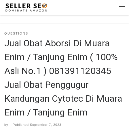
Skip to content
Men
QUESTIONS
Jual Obat Aborsi Di Muara
Enim / Tanjung Enim ( 100%
Asli No.1 ) 081391120345
Jual Obat Penggugur
Kandungan Cytotec Di Muara
Enim / Tanjung Enim
by
|Published
September 7, 2023