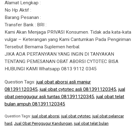
Alamat Lengkap :
No Hp Aktif :
Barang Pesanan :
Transfer Bank : BRI :
Kami Akan Menjaga PRIVASI Konsumen. Tidak ada kata-kata
vulgar – Keterangan yang Kami Cantumkan Pada Pengiriman
Tersebut Bernama Suplemen herbal.
JIKA ADA PERTANYA’AN YANG INGIN DI TANYAKAN
TENTANG PEMESANAN OBAT ABORSI CYTOTEC BISA
HUBUNGI KAMI Whatsapp 0813 9112 0345
Question Tags:
jual obat aborsi asli manjur
081391120345
,
jual obat cytotec asli 081391120345
,
jual
obat penggugur asli tuntas 081391120345
,
jual obat telat
bulan ampuh 081391120345
Question Tags:
jual obat aborsi
,
jual obat cytotec
,
jual obat pelancar
haid
,
Jual Obat Penggugur Kandungan
,
jual obat telat bulan