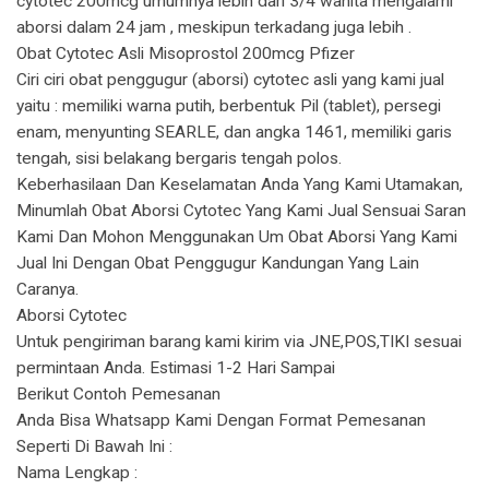
cytotec 200mcg umumnya lebih dari 3/4 wanita mengalami
aborsi dalam 24 jam , meskipun terkadang juga lebih .
Obat Cytotec Asli Misoprostol 200mcg Pfizer
Ciri ciri obat penggugur (aborsi) cytotec asli yang kami jual
yaitu : memiliki warna putih, berbentuk Pil (tablet), persegi
enam, menyunting SEARLE, dan angka 1461, memiliki garis
tengah, sisi belakang bergaris tengah polos.
Keberhasilaan Dan Keselamatan Anda Yang Kami Utamakan,
Minumlah Obat Aborsi Cytotec Yang Kami Jual Sensuai Saran
Kami Dan Mohon Menggunakan Um Obat Aborsi Yang Kami
Jual Ini Dengan Obat Penggugur Kandungan Yang Lain
Caranya.
Aborsi Cytotec
Untuk pengiriman barang kami kirim via JNE,POS,TIKI sesuai
permintaan Anda. Estimasi 1-2 Hari Sampai
Berikut Contoh Pemesanan
Anda Bisa Whatsapp Kami Dengan Format Pemesanan
Seperti Di Bawah Ini :
Nama Lengkap :