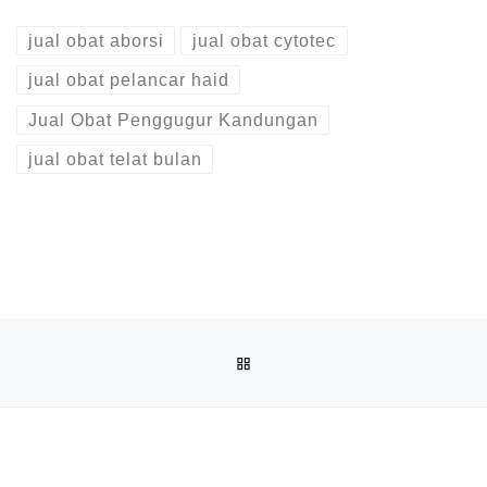
jual obat aborsi
jual obat cytotec
jual obat pelancar haid
Jual Obat Penggugur Kandungan
jual obat telat bulan
Post navigation
Previous post
BACK TO POST LIST
JUAL OBAT ABORSI COD DI RUMBAI 082136533378 APOTI
Ne
JUAL OBAT ABORSI DI MARPOYAN ( 100% ASLI NO.1 ) 081391120345 JUAL OBAT PENGGUGUR