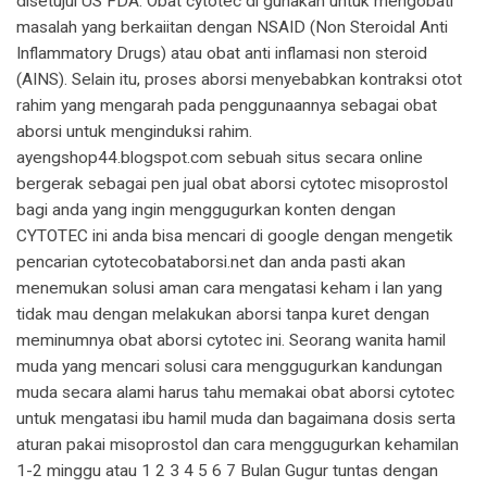
disetujui US FDA. Obat cytotec di gunakan untuk mengobati
masalah yang berkaiitan dengan NSAID (Non Steroidal Anti
Inflammatory Drugs) atau obat anti inflamasi non steroid
(AINS). Selain itu, proses aborsi menyebabkan kontraksi otot
rahim yang mengarah pada penggunaannya sebagai obat
aborsi untuk menginduksi rahim.
ayengshop44.blogspot.com sebuah situs secara online
bergerak sebagai pen jual obat aborsi cytotec misoprostol
bagi anda yang ingin menggugurkan konten dengan
CYTOTEC ini anda bisa mencari di google dengan mengetik
pencarian cytotecobataborsi.net dan anda pasti akan
menemukan solusi aman cara mengatasi keham i lan yang
tidak mau dengan melakukan aborsi tanpa kuret dengan
meminumnya obat aborsi cytotec ini. Seorang wanita hamil
muda yang mencari solusi cara menggugurkan kandungan
muda secara alami harus tahu memakai obat aborsi cytotec
untuk mengatasi ibu hamil muda dan bagaimana dosis serta
aturan pakai misoprostol dan cara menggugurkan kehamilan
1-2 minggu atau 1 2 3 4 5 6 7 Bulan Gugur tuntas dengan