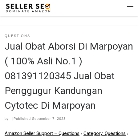
Skip to content
Men
QUESTIONS
Jual Obat Aborsi Di Marpoyan
( 100% Asli No.1 )
081391120345 Jual Obat
Penggugur Kandungan
Cytotec Di Marpoyan
by
|Published
September 7, 2023
Amazon Seller Support – Questions
›
Category: Questions
›