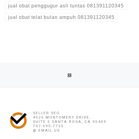
jual obat penggugur asli tuntas 081391120345
jual obat telat bulan ampuh 081391120345
Post navigation
Previous post
BACK TO POST LIST
JUAL OBAT ABORSI COD DI MUARADUA 082136533378 APO
Ne
JUAL OBAT ABORSI COD DI LUBUK LINGGAU 082136533378 APOTIK JUAL CYTOTEC PENGGUGUR JA
SELLER SEO
4525 MONTOMERY DRIVE,
SUITE 5 SANTA ROSA, CA 95409
707-595-7725
@ EMAIL US