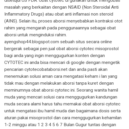
disetujui US FDA. Obat cytotec di gunakan untuk mengobati
masalah yang berkaiitan dengan NSAID (Non Steroidal Anti
Inflammatory Drugs) atau obat anti inflamasi non steroid
(AINS). Selain itu, proses aborsi menyebabkan kontraksi otot
rahim yang mengarah pada penggunaannya sebagai obat
aborsi untuk menginduksi rahim.
ayengshop44.blogspot.com sebuah situs secara online
bergerak sebagai pen jual obat aborsi cytotec misoprostol
bagi anda yang ingin menggugurkan konten dengan
CYTOTEC ini anda bisa mencari di google dengan mengetik
pencarian cytotecobataborsi.net dan anda pasti akan
menemukan solusi aman cara mengatasi keham i lan yang
tidak mau dengan melakukan aborsi tanpa kuret dengan
meminumnya obat aborsi cytotec ini. Seorang wanita hamil
muda yang mencari solusi cara menggugurkan kandungan
muda secara alami harus tahu memakai obat aborsi cytotec
untuk mengatasi ibu hamil muda dan bagaimana dosis serta
aturan pakai misoprostol dan cara menggugurkan kehamilan
1-2 minggu atau 1 2 3 4 5 6 7 Bulan Gugur tuntas dengan