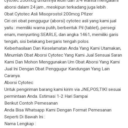
cytotec 200mcg umumnya lebih dari 3/4 wanita mengalami
aborsi dalam 24 jam , meskipun terkadang juga lebih .
Obat Cytotec Asli Misoprostol 200mcg Pfizer
Ciri ciri obat penggugur (aborsi) cytotec asli yang kami jual
yaitu : memiliki warna putih, berbentuk Pil (tablet), persegi
enam, menyunting SEARLE, dan angka 1461, memiliki garis
tengah, sisi belakang bergaris tengah polos.
Keberhasilaan Dan Keselamatan Anda Yang Kami Utamakan,
Minumlah Obat Aborsi Cytotec Yang Kami Jual Sensuai Saran
Kami Dan Mohon Menggunakan Um Obat Aborsi Yang Kami
Jual Ini Dengan Obat Penggugur Kandungan Yang Lain
Caranya.
Aborsi Cytotec
Untuk pengiriman barang kami kirim via JNE,POS,TIKI sesuai
permintaan Anda. Estimasi 1-2 Hari Sampai
Berikut Contoh Pemesanan
Anda Bisa Whatsapp Kami Dengan Format Pemesanan
Seperti Di Bawah Ini :
Nama Lengkap :