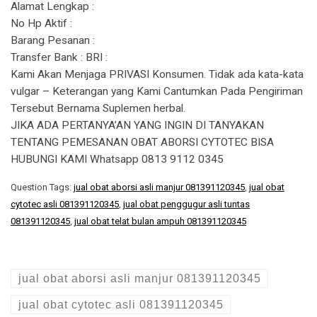
Alamat Lengkap :
No Hp Aktif :
Barang Pesanan :
Transfer Bank : BRI :
Kami Akan Menjaga PRIVASI Konsumen. Tidak ada kata-kata
vulgar – Keterangan yang Kami Cantumkan Pada Pengiriman
Tersebut Bernama Suplemen herbal.
JIKA ADA PERTANYA’AN YANG INGIN DI TANYAKAN
TENTANG PEMESANAN OBAT ABORSI CYTOTEC BISA
HUBUNGI KAMI Whatsapp 0813 9112 0345
Question Tags:
jual obat aborsi asli manjur 081391120345
,
jual obat
cytotec asli 081391120345
,
jual obat penggugur asli tuntas
081391120345
,
jual obat telat bulan ampuh 081391120345
jual obat aborsi asli manjur 081391120345
jual obat cytotec asli 081391120345