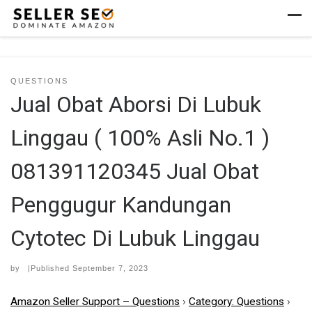
Skip to content
Men
QUESTIONS
Jual Obat Aborsi Di Lubuk
Linggau ( 100% Asli No.1 )
081391120345 Jual Obat
Penggugur Kandungan
Cytotec Di Lubuk Linggau
by
|Published
September 7, 2023
Amazon Seller Support – Questions
›
Category: Questions
›