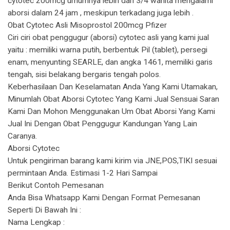
cytotec 200mcg umumnya lebih dari 3/4 wanita mengalami
aborsi dalam 24 jam , meskipun terkadang juga lebih .
Obat Cytotec Asli Misoprostol 200mcg Pfizer
Ciri ciri obat penggugur (aborsi) cytotec asli yang kami jual
yaitu : memiliki warna putih, berbentuk Pil (tablet), persegi
enam, menyunting SEARLE, dan angka 1461, memiliki garis
tengah, sisi belakang bergaris tengah polos.
Keberhasilaan Dan Keselamatan Anda Yang Kami Utamakan,
Minumlah Obat Aborsi Cytotec Yang Kami Jual Sensuai Saran
Kami Dan Mohon Menggunakan Um Obat Aborsi Yang Kami
Jual Ini Dengan Obat Penggugur Kandungan Yang Lain
Caranya.
Aborsi Cytotec
Untuk pengiriman barang kami kirim via JNE,POS,TIKI sesuai
permintaan Anda. Estimasi 1-2 Hari Sampai
Berikut Contoh Pemesanan
Anda Bisa Whatsapp Kami Dengan Format Pemesanan
Seperti Di Bawah Ini :
Nama Lengkap :