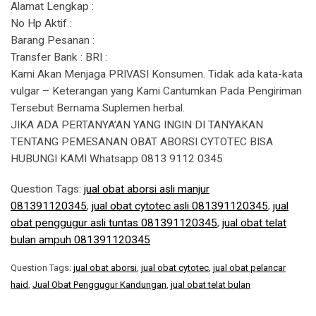
Alamat Lengkap :
No Hp Aktif :
Barang Pesanan :
Transfer Bank : BRI :
Kami Akan Menjaga PRIVASI Konsumen. Tidak ada kata-kata
vulgar – Keterangan yang Kami Cantumkan Pada Pengiriman
Tersebut Bernama Suplemen herbal.
JIKA ADA PERTANYA’AN YANG INGIN DI TANYAKAN
TENTANG PEMESANAN OBAT ABORSI CYTOTEC BISA
HUBUNGI KAMI Whatsapp 0813 9112 0345
Question Tags:
jual obat aborsi asli manjur
081391120345
,
jual obat cytotec asli 081391120345
,
jual
obat penggugur asli tuntas 081391120345
,
jual obat telat
bulan ampuh 081391120345
Question Tags:
jual obat aborsi
,
jual obat cytotec
,
jual obat pelancar
haid
,
Jual Obat Penggugur Kandungan
,
jual obat telat bulan