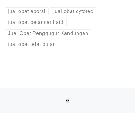
jual obat aborsi
jual obat cytotec
jual obat pelancar haid
Jual Obat Penggugur Kandungan
jual obat telat bulan
Post navigation
Previous post
BACK TO POST LIST
JUAL OBAT ABORSI DI KUALA TUNGKAL ( 100% ASLI NO.1
Ne
JUAL OBAT ABORSI COD DI MUARA BULIAN 082136533378 APOTIK JUAL CYTOTEC PENGGUGUR JA