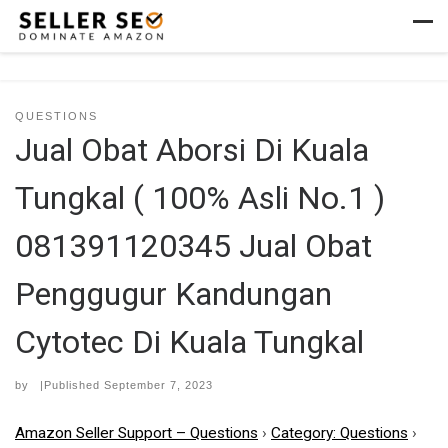
Skip to content
Men
QUESTIONS
Jual Obat Aborsi Di Kuala
Tungkal ( 100% Asli No.1 )
081391120345 Jual Obat
Penggugur Kandungan
Cytotec Di Kuala Tungkal
by
|Published
September 7, 2023
Amazon Seller Support – Questions
›
Category: Questions
›