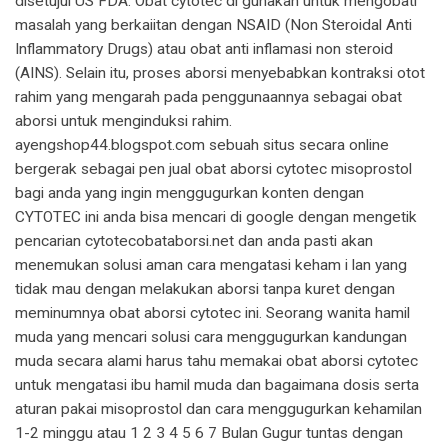
disetujui US FDA. Obat cytotec di gunakan untuk mengobati
masalah yang berkaiitan dengan NSAID (Non Steroidal Anti
Inflammatory Drugs) atau obat anti inflamasi non steroid
(AINS). Selain itu, proses aborsi menyebabkan kontraksi otot
rahim yang mengarah pada penggunaannya sebagai obat
aborsi untuk menginduksi rahim.
ayengshop44.blogspot.com sebuah situs secara online
bergerak sebagai pen jual obat aborsi cytotec misoprostol
bagi anda yang ingin menggugurkan konten dengan
CYTOTEC ini anda bisa mencari di google dengan mengetik
pencarian cytotecobataborsi.net dan anda pasti akan
menemukan solusi aman cara mengatasi keham i lan yang
tidak mau dengan melakukan aborsi tanpa kuret dengan
meminumnya obat aborsi cytotec ini. Seorang wanita hamil
muda yang mencari solusi cara menggugurkan kandungan
muda secara alami harus tahu memakai obat aborsi cytotec
untuk mengatasi ibu hamil muda dan bagaimana dosis serta
aturan pakai misoprostol dan cara menggugurkan kehamilan
1-2 minggu atau 1 2 3 4 5 6 7 Bulan Gugur tuntas dengan