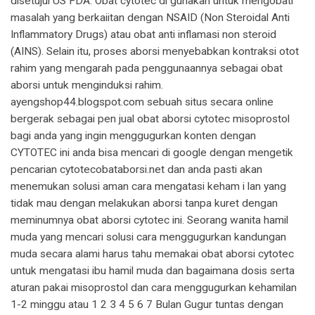
disetujui US FDA. Obat cytotec di gunakan untuk mengobati
masalah yang berkaiitan dengan NSAID (Non Steroidal Anti
Inflammatory Drugs) atau obat anti inflamasi non steroid
(AINS). Selain itu, proses aborsi menyebabkan kontraksi otot
rahim yang mengarah pada penggunaannya sebagai obat
aborsi untuk menginduksi rahim.
ayengshop44.blogspot.com sebuah situs secara online
bergerak sebagai pen jual obat aborsi cytotec misoprostol
bagi anda yang ingin menggugurkan konten dengan
CYTOTEC ini anda bisa mencari di google dengan mengetik
pencarian cytotecobataborsi.net dan anda pasti akan
menemukan solusi aman cara mengatasi keham i lan yang
tidak mau dengan melakukan aborsi tanpa kuret dengan
meminumnya obat aborsi cytotec ini. Seorang wanita hamil
muda yang mencari solusi cara menggugurkan kandungan
muda secara alami harus tahu memakai obat aborsi cytotec
untuk mengatasi ibu hamil muda dan bagaimana dosis serta
aturan pakai misoprostol dan cara menggugurkan kehamilan
1-2 minggu atau 1 2 3 4 5 6 7 Bulan Gugur tuntas dengan