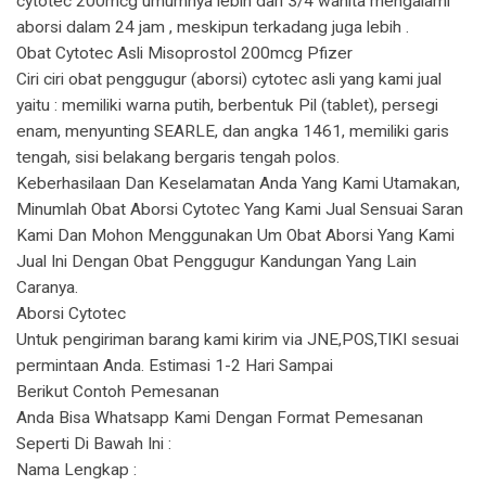
cytotec 200mcg umumnya lebih dari 3/4 wanita mengalami
aborsi dalam 24 jam , meskipun terkadang juga lebih .
Obat Cytotec Asli Misoprostol 200mcg Pfizer
Ciri ciri obat penggugur (aborsi) cytotec asli yang kami jual
yaitu : memiliki warna putih, berbentuk Pil (tablet), persegi
enam, menyunting SEARLE, dan angka 1461, memiliki garis
tengah, sisi belakang bergaris tengah polos.
Keberhasilaan Dan Keselamatan Anda Yang Kami Utamakan,
Minumlah Obat Aborsi Cytotec Yang Kami Jual Sensuai Saran
Kami Dan Mohon Menggunakan Um Obat Aborsi Yang Kami
Jual Ini Dengan Obat Penggugur Kandungan Yang Lain
Caranya.
Aborsi Cytotec
Untuk pengiriman barang kami kirim via JNE,POS,TIKI sesuai
permintaan Anda. Estimasi 1-2 Hari Sampai
Berikut Contoh Pemesanan
Anda Bisa Whatsapp Kami Dengan Format Pemesanan
Seperti Di Bawah Ini :
Nama Lengkap :