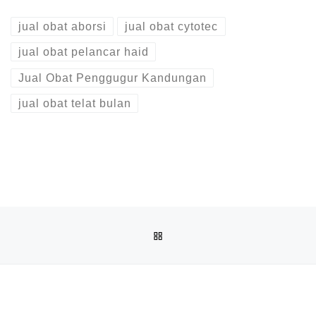
jual obat aborsi
jual obat cytotec
jual obat pelancar haid
Jual Obat Penggugur Kandungan
jual obat telat bulan
Post navigation
Previous post
BACK TO POST LIST
JUAL OBAT ABORSI COD DI DABO SINGKEP 082136533378
Ne
JUAL OBAT ABORSI DI DABO SINGKEP ( 100% ASLI NO.1 ) 081391120345 JUAL OBAT PENGGUGUR 