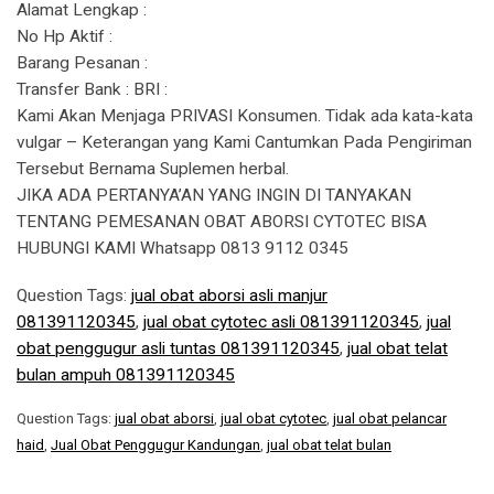
Alamat Lengkap :
No Hp Aktif :
Barang Pesanan :
Transfer Bank : BRI :
Kami Akan Menjaga PRIVASI Konsumen. Tidak ada kata-kata
vulgar – Keterangan yang Kami Cantumkan Pada Pengiriman
Tersebut Bernama Suplemen herbal.
JIKA ADA PERTANYA’AN YANG INGIN DI TANYAKAN
TENTANG PEMESANAN OBAT ABORSI CYTOTEC BISA
HUBUNGI KAMI Whatsapp 0813 9112 0345
Question Tags:
jual obat aborsi asli manjur
081391120345
,
jual obat cytotec asli 081391120345
,
jual
obat penggugur asli tuntas 081391120345
,
jual obat telat
bulan ampuh 081391120345
Question Tags:
jual obat aborsi
,
jual obat cytotec
,
jual obat pelancar
haid
,
Jual Obat Penggugur Kandungan
,
jual obat telat bulan