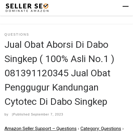
Skip to content
Men
QUESTIONS
Jual Obat Aborsi Di Dabo
Singkep ( 100% Asli No.1 )
081391120345 Jual Obat
Penggugur Kandungan
Cytotec Di Dabo Singkep
by
|Published
September 7, 2023
Amazon Seller Support – Questions
›
Category: Questions
›