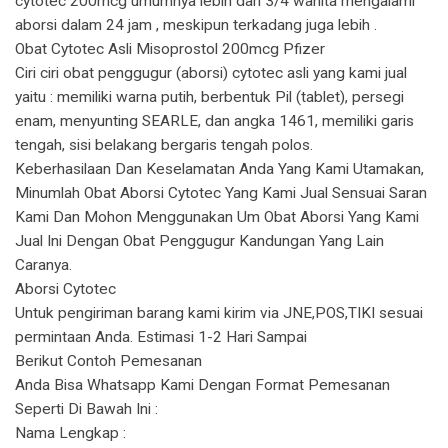
cytotec 200mcg umumnya lebih dari 3/4 wanita mengalami
aborsi dalam 24 jam , meskipun terkadang juga lebih .
Obat Cytotec Asli Misoprostol 200mcg Pfizer
Ciri ciri obat penggugur (aborsi) cytotec asli yang kami jual
yaitu : memiliki warna putih, berbentuk Pil (tablet), persegi
enam, menyunting SEARLE, dan angka 1461, memiliki garis
tengah, sisi belakang bergaris tengah polos.
Keberhasilaan Dan Keselamatan Anda Yang Kami Utamakan,
Minumlah Obat Aborsi Cytotec Yang Kami Jual Sensuai Saran
Kami Dan Mohon Menggunakan Um Obat Aborsi Yang Kami
Jual Ini Dengan Obat Penggugur Kandungan Yang Lain
Caranya.
Aborsi Cytotec
Untuk pengiriman barang kami kirim via JNE,POS,TIKI sesuai
permintaan Anda. Estimasi 1-2 Hari Sampai
Berikut Contoh Pemesanan
Anda Bisa Whatsapp Kami Dengan Format Pemesanan
Seperti Di Bawah Ini :
Nama Lengkap :