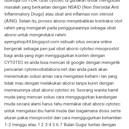
disetujui US FDA. Obat cytotec di gunakan untuk mengobati
masalah yang berkaiitan dengan NSAID (Non Steroidal Anti
Inflammatory Drugs) atau obat anti inflamasi non steroid
(AINS). Selain itu, proses aborsi menyebabkan kontraksi otot
rahim yang mengarah pada penggunaannya sebagai obat
aborsi untuk menginduksi rahim.
ayengshop44.blogspot.com sebuah situs secara online
bergerak sebagai pen jual obat aborsi cytotec misoprostol
bagi anda yang ingin menggugurkan konten dengan
CYTOTEC ini anda bisa mencari di google dengan mengetik
pencarian cytotecobataborsi.net dan anda pasti akan
menemukan solusi aman cara mengatasi keham i lan yang
tidak mau dengan melakukan aborsi tanpa kuret dengan
meminumnya obat aborsi cytotec ini. Seorang wanita hamil
muda yang mencari solusi cara menggugurkan kandungan
muda secara alami harus tahu memakai obat aborsi cytotec
untuk mengatasi ibu hamil muda dan bagaimana dosis serta
aturan pakai misoprostol dan cara menggugurkan kehamilan
1-2 minggu atau 1 2 3 4 5 6 7 Bulan Gugur tuntas dengan