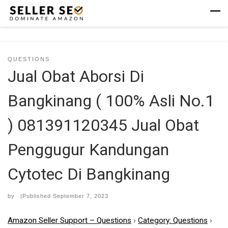
Skip to content
Men
QUESTIONS
Jual Obat Aborsi Di
Bangkinang ( 100% Asli No.1
) 081391120345 Jual Obat
Penggugur Kandungan
Cytotec Di Bangkinang
by
|Published
September 7, 2023
Amazon Seller Support – Questions
›
Category: Questions
›