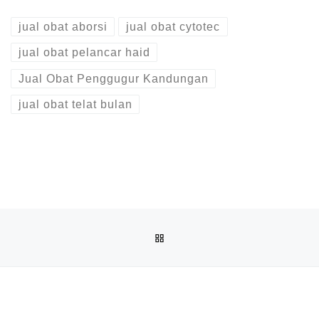
jual obat aborsi
jual obat cytotec
jual obat pelancar haid
Jual Obat Penggugur Kandungan
jual obat telat bulan
Post navigation
Previous post
BACK TO POST LIST
JUAL OBAT ABORSI DI BANGKINANG ( 100% ASLI NO.1 ) 
Ne
JUAL OBAT ABORSI COD DI BANGKINANG 082136533378 APOTIK JUAL CYTOTEC PENGGUGUR J