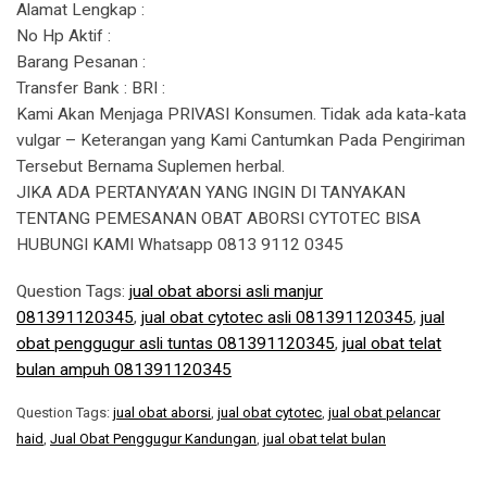
Alamat Lengkap :
No Hp Aktif :
Barang Pesanan :
Transfer Bank : BRI :
Kami Akan Menjaga PRIVASI Konsumen. Tidak ada kata-kata
vulgar – Keterangan yang Kami Cantumkan Pada Pengiriman
Tersebut Bernama Suplemen herbal.
JIKA ADA PERTANYA’AN YANG INGIN DI TANYAKAN
TENTANG PEMESANAN OBAT ABORSI CYTOTEC BISA
HUBUNGI KAMI Whatsapp 0813 9112 0345
Question Tags:
jual obat aborsi asli manjur
081391120345
,
jual obat cytotec asli 081391120345
,
jual
obat penggugur asli tuntas 081391120345
,
jual obat telat
bulan ampuh 081391120345
Question Tags:
jual obat aborsi
,
jual obat cytotec
,
jual obat pelancar
haid
,
Jual Obat Penggugur Kandungan
,
jual obat telat bulan