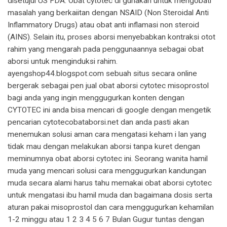
disetujui US FDA. Obat cytotec di gunakan untuk mengobati
masalah yang berkaiitan dengan NSAID (Non Steroidal Anti
Inflammatory Drugs) atau obat anti inflamasi non steroid
(AINS). Selain itu, proses aborsi menyebabkan kontraksi otot
rahim yang mengarah pada penggunaannya sebagai obat
aborsi untuk menginduksi rahim.
ayengshop44.blogspot.com sebuah situs secara online
bergerak sebagai pen jual obat aborsi cytotec misoprostol
bagi anda yang ingin menggugurkan konten dengan
CYTOTEC ini anda bisa mencari di google dengan mengetik
pencarian cytotecobataborsi.net dan anda pasti akan
menemukan solusi aman cara mengatasi keham i lan yang
tidak mau dengan melakukan aborsi tanpa kuret dengan
meminumnya obat aborsi cytotec ini. Seorang wanita hamil
muda yang mencari solusi cara menggugurkan kandungan
muda secara alami harus tahu memakai obat aborsi cytotec
untuk mengatasi ibu hamil muda dan bagaimana dosis serta
aturan pakai misoprostol dan cara menggugurkan kehamilan
1-2 minggu atau 1 2 3 4 5 6 7 Bulan Gugur tuntas dengan