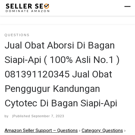
Skip to content
Men
QUESTIONS
Jual Obat Aborsi Di Bagan
Siapi-Api ( 100% Asli No.1 )
081391120345 Jual Obat
Penggugur Kandungan
Cytotec Di Bagan Siapi-Api
by
|Published
September 7, 2023
Amazon Seller Support – Questions
›
Category: Questions
›