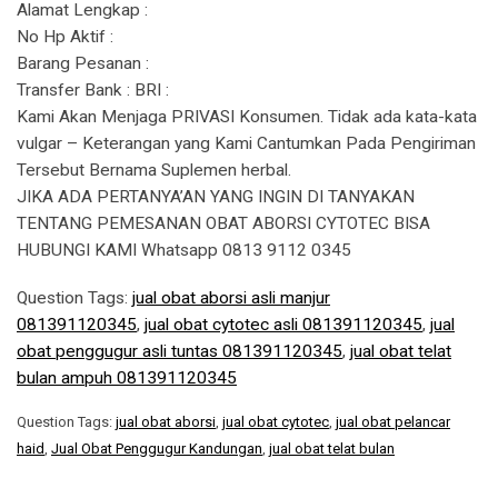
Alamat Lengkap :
No Hp Aktif :
Barang Pesanan :
Transfer Bank : BRI :
Kami Akan Menjaga PRIVASI Konsumen. Tidak ada kata-kata
vulgar – Keterangan yang Kami Cantumkan Pada Pengiriman
Tersebut Bernama Suplemen herbal.
JIKA ADA PERTANYA’AN YANG INGIN DI TANYAKAN
TENTANG PEMESANAN OBAT ABORSI CYTOTEC BISA
HUBUNGI KAMI Whatsapp 0813 9112 0345
Question Tags:
jual obat aborsi asli manjur
081391120345
,
jual obat cytotec asli 081391120345
,
jual
obat penggugur asli tuntas 081391120345
,
jual obat telat
bulan ampuh 081391120345
Question Tags:
jual obat aborsi
,
jual obat cytotec
,
jual obat pelancar
haid
,
Jual Obat Penggugur Kandungan
,
jual obat telat bulan